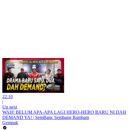
22:10
|
Up next
WAH! BELUM APA-APA LAGI HERO-HERO BARU NI DAH
DEMAND YA! | SemBam: Sembang Bambam
Gempak