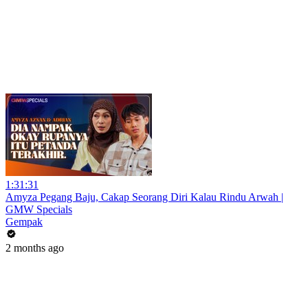
1:31:31
Amyza Pegang Baju, Cakap Seorang Diri Kalau Rindu Arwah |
GMW Specials
Gempak
2 months ago