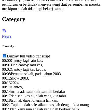
pengurusnya bertindak menyeleweng duit persembahan mereka
meskipun sudah tidak lagi bekerjasama.
Category
🗞
News
Transcript
Display full video transcript
00:00
Cantoy lagi satu kes.
00:01
Dah cantoy satu kes,
00:02
Cantoy lagi kes kedua.
00:08
Pertama sekali, pada tahun 2003,
00:12
show 2003,
00:13
2024,
00:14
Cantoy,
00:14
mana ada satu ketirisan lah berlaku
00:17
dan satu kes tu je lah yang kita tahu
00:18
tapi tak dapat diterima lah kan.
00:21
Tapi dia dah selesaikan masalah dengan kita orang
00:23
dan kami pun adalah yang dah berbaik balik.