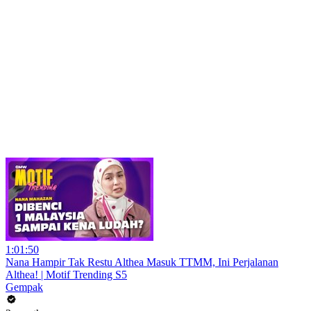
1:01:50
Nana Hampir Tak Restu Althea Masuk TTMM, Ini Perjalanan
Althea! | Motif Trending S5
Gempak