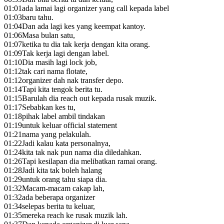
01:01
ada lamai lagi organizer yang call kepada label
01:03
baru tahu.
01:04
Dan ada lagi kes yang keempat kantoy.
01:06
Masa bulan satu,
01:07
ketika tu dia tak kerja dengan kita orang.
01:09
Tak kerja lagi dengan label.
01:10
Dia masih lagi lock job,
01:12
tak cari nama flotate,
01:12
organizer dah nak transfer depo.
01:14
Tapi kita tengok berita tu.
01:15
Barulah dia reach out kepada rusak muzik.
01:17
Sebabkan kes tu,
01:18
pihak label ambil tindakan
01:19
untuk keluar official statement
01:21
nama yang pelakulah.
01:22
Jadi kalau kata personalnya,
01:24
kita tak nak pun nama dia diledahkan.
01:26
Tapi kesilapan dia melibatkan ramai orang.
01:28
Jadi kita tak boleh halang
01:29
untuk orang tahu siapa dia.
01:32
Macam-macam cakap lah,
01:32
ada beberapa organizer
01:34
selepas berita tu keluar,
01:35
mereka reach ke rusak muzik lah.