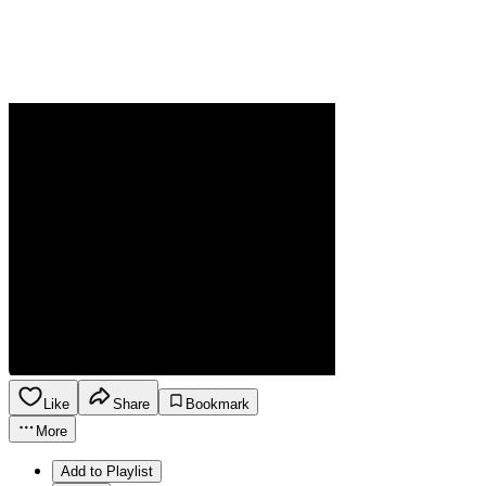
Like
Share
Bookmark
More
Add to Playlist