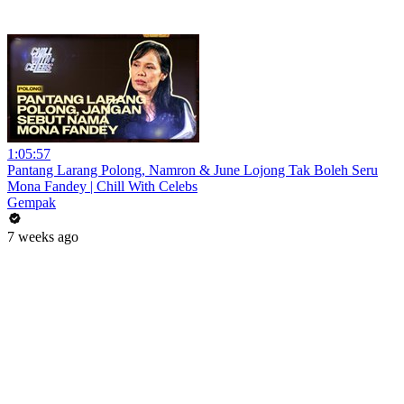
1:05:57
Pantang Larang Polong, Namron & June Lojong Tak Boleh Seru
Mona Fandey | Chill With Celebs
Gempak
7 weeks ago