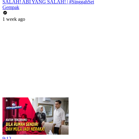
SALAH! ABI YANG SALAH! | #SinggahSet
Gempak
1 week ago
9:12