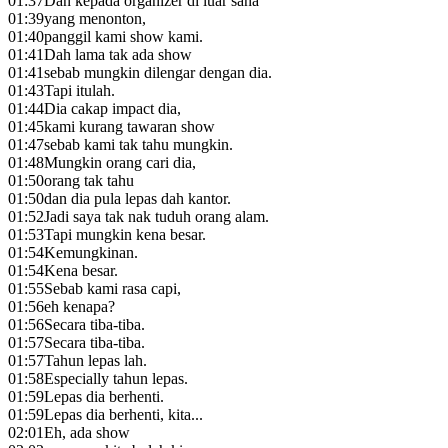
01:37
Dan kepada organizer di luar sana
01:39
yang menonton,
01:40
panggil kami show kami.
01:41
Dah lama tak ada show
01:41
sebab mungkin dilengar dengan dia.
01:43
Tapi itulah.
01:44
Dia cakap impact dia,
01:45
kami kurang tawaran show
01:47
sebab kami tak tahu mungkin.
01:48
Mungkin orang cari dia,
01:50
orang tak tahu
01:50
dan dia pula lepas dah kantor.
01:52
Jadi saya tak nak tuduh orang alam.
01:53
Tapi mungkin kena besar.
01:54
Kemungkinan.
01:54
Kena besar.
01:55
Sebab kami rasa capi,
01:56
eh kenapa?
01:56
Secara tiba-tiba.
01:57
Secara tiba-tiba.
01:57
Tahun lepas lah.
01:58
Especially tahun lepas.
01:59
Lepas dia berhenti.
01:59
Lepas dia berhenti, kita...
02:01
Eh, ada show