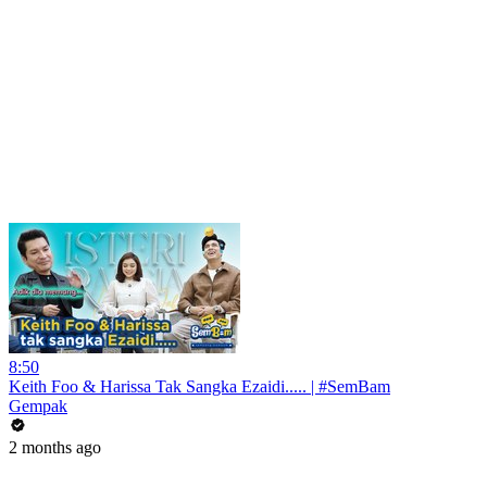
8:50
Keith Foo & Harissa Tak Sangka Ezaidi..... | #SemBam
Gempak
2 months ago