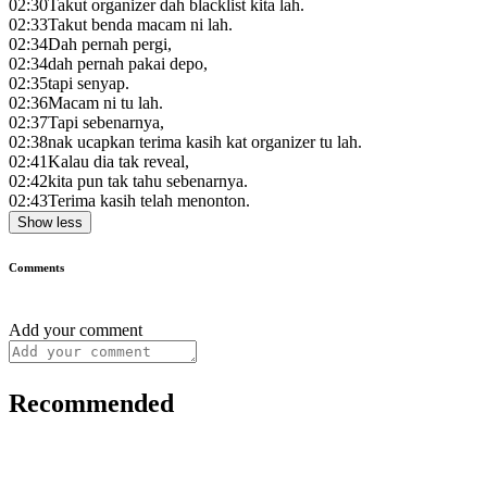
02:30
Takut organizer dah blacklist kita lah.
02:33
Takut benda macam ni lah.
02:34
Dah pernah pergi,
02:34
dah pernah pakai depo,
02:35
tapi senyap.
02:36
Macam ni tu lah.
02:37
Tapi sebenarnya,
02:38
nak ucapkan terima kasih kat organizer tu lah.
02:41
Kalau dia tak reveal,
02:42
kita pun tak tahu sebenarnya.
02:43
Terima kasih telah menonton.
Show less
Comments
Add your comment
Recommended