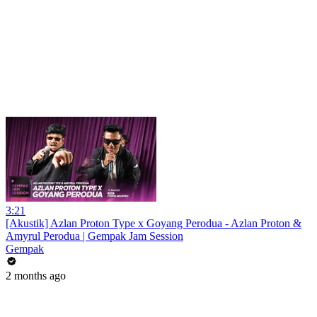
3:21
[Akustik] Azlan Proton Type x Goyang Perodua - Azlan Proton &
Amyrul Perodua | Gempak Jam Session
Gempak
2 months ago