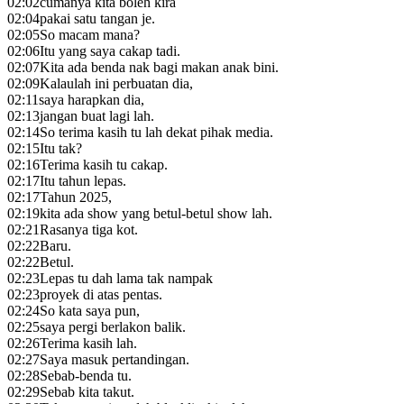
02:02
cumanya kita boleh kira
02:04
pakai satu tangan je.
02:05
So macam mana?
02:06
Itu yang saya cakap tadi.
02:07
Kita ada benda nak bagi makan anak bini.
02:09
Kalaulah ini perbuatan dia,
02:11
saya harapkan dia,
02:13
jangan buat lagi lah.
02:14
So terima kasih tu lah dekat pihak media.
02:15
Itu tak?
02:16
Terima kasih tu cakap.
02:17
Itu tahun lepas.
02:17
Tahun 2025,
02:19
kita ada show yang betul-betul show lah.
02:21
Rasanya tiga kot.
02:22
Baru.
02:22
Betul.
02:23
Lepas tu dah lama tak nampak
02:23
proyek di atas pentas.
02:24
So kata saya pun,
02:25
saya pergi berlakon balik.
02:26
Terima kasih lah.
02:27
Saya masuk pertandingan.
02:28
Sebab-benda tu.
02:29
Sebab kita takut.