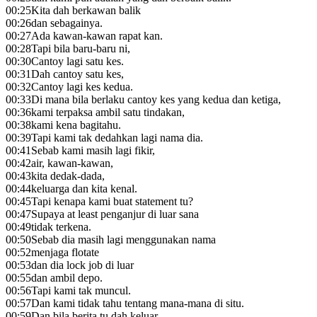
00:25
Kita dah berkawan balik
00:26
dan sebagainya.
00:27
Ada kawan-kawan rapat kan.
00:28
Tapi bila baru-baru ni,
00:30
Cantoy lagi satu kes.
00:31
Dah cantoy satu kes,
00:32
Cantoy lagi kes kedua.
00:33
Di mana bila berlaku cantoy kes yang kedua dan ketiga,
00:36
kami terpaksa ambil satu tindakan,
00:38
kami kena bagitahu.
00:39
Tapi kami tak dedahkan lagi nama dia.
00:41
Sebab kami masih lagi fikir,
00:42
air, kawan-kawan,
00:43
kita dedak-dada,
00:44
keluarga dan kita kenal.
00:45
Tapi kenapa kami buat statement tu?
00:47
Supaya at least penganjur di luar sana
00:49
tidak terkena.
00:50
Sebab dia masih lagi menggunakan nama
00:52
menjaga flotate
00:53
dan dia lock job di luar
00:55
dan ambil depo.
00:56
Tapi kami tak muncul.
00:57
Dan kami tidak tahu tentang mana-mana di situ.
00:59
Dan bila berita tu dah keluar,