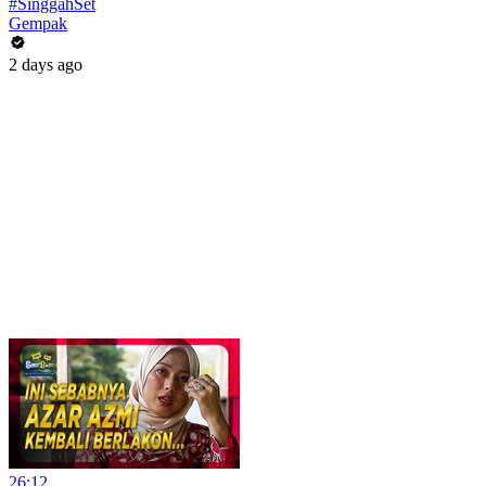
#SinggahSet
Gempak
2 days ago
26:12