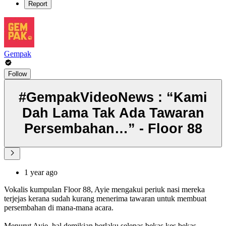
Report
Gempak
Follow
#GempakVideoNews : “Kami
Dah Lama Tak Ada Tawaran
Persembahan…” - Floor 88
1 year ago
Vokalis kumpulan Floor 88, Ayie mengakui periuk nasi mereka
terjejas kerana sudah kurang menerima tawaran untuk membuat
persembahan di mana-mana acara.
Menurut Ayie, hal demikian berlaku selepas bekas kes bekas