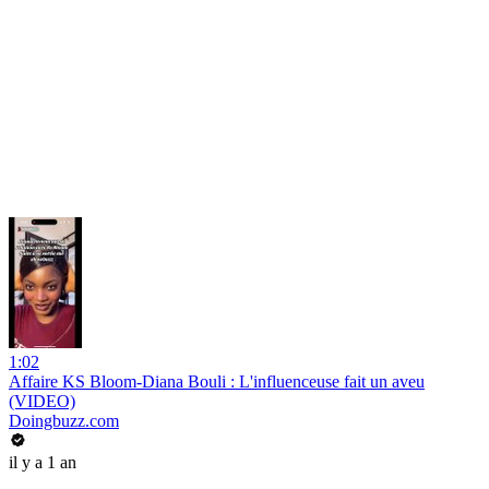
1:02
Affaire KS Bloom-Diana Bouli : L'influenceuse fait un aveu
(VIDEO)
Doingbuzz.com
il y a 1 an