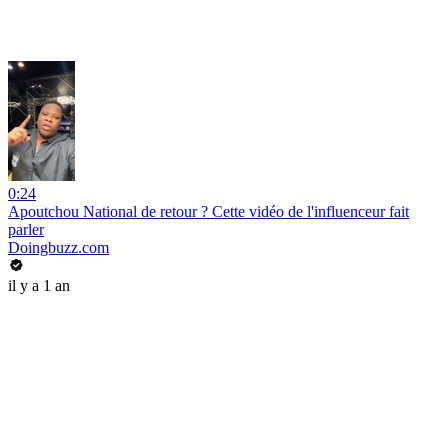
0:24
Apoutchou National de retour ? Cette vidéo de l'influenceur fait
parler
Doingbuzz.com
il y a 1 an