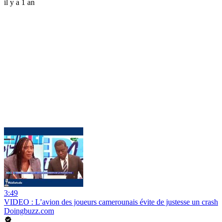
il y a 1 an
3:49
VIDEO : L’avion des joueurs camerounais évite de justesse un crash
Doingbuzz.com