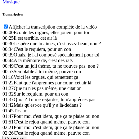
Musique
Transcription
Afficher la transcription complète de la vidéo
00:00
Écoute les orgues, elles jouent pour toi
00:25
Il est terrible, cet air là
00:30
J'espère que tu aimes, c'est assez beau, non ?
00:34
C'est le requiem, pour un con
00:39
Ouais, je l'ai composé spécialement pour toi
00:44
A ta mémoire de, c'est des rats
00:49
C'est un joli thème, tu ne trouves pas, non ?
00:53
Semblable à toi même, pauvre con
01:18
Voici les orgues, qui remettent ça
01:22
Faut que t'apprennes par cœur, cet air là
01:27
Que tu n'es pas même, une citation
01:32
Sur le requiem, pour un con
01:37
Quoi ? Tu me regardes, tu n'apprécies pas
01:42
Mais qu'est-ce qu'il y a là-dedans ?
01:45
Tic-tac
01:47
Pour moi c'est idem, que ça te plaise ou non
01:51
C'est le rejou quand même, pauvre con
02:21
Pour moi c'est idem, que ça te plaise ou non
02:26
C'est le rejou quand même, pauvre con