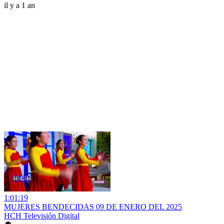
il y a 1 an
1:01:19
MUJERES BENDECIDAS 09 DE ENERO DEL 2025
HCH Televisión Digital