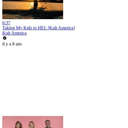
6:37
Taking My Kids to HEL [Kult America]
Kult America
il y a 8 ans