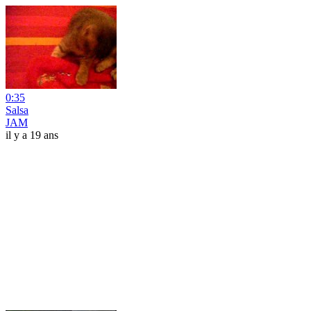
0:35
Salsa
JAM
il y a 19 ans