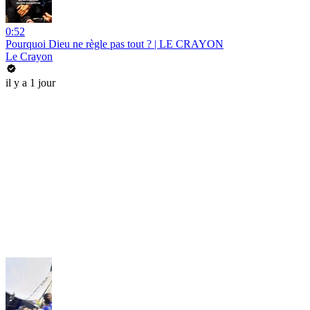
0:52
Pourquoi Dieu ne règle pas tout ? | LE CRAYON
Le Crayon
il y a 1 jour