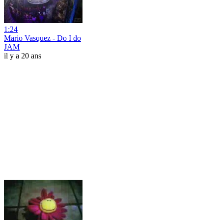
1:24
Mario Vasquez - Do I do
JAM
il y a 20 ans