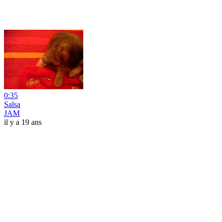
0:35
Salsa
JAM
il y a 19 ans