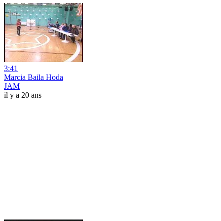
3:41
Marcia Baila Hoda
JAM
il y a 20 ans