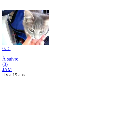
0:15
|
À suivre
(3)
JAM
il y a 19 ans