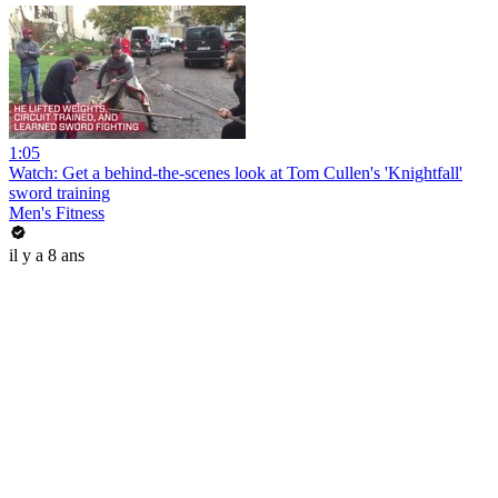
1:05
Watch: Get a behind-the-scenes look at Tom Cullen's 'Knightfall'
sword training
Men's Fitness
il y a 8 ans