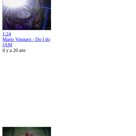
1:24
Mario Vasquez - Do I do
JAM
il y a 20 ans