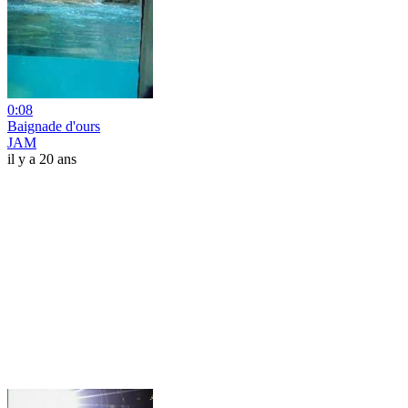
0:08
Baignade d'ours
JAM
il y a 20 ans