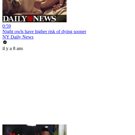
0:59
Night owls have higher risk of dying sooner
NY Daily News
il y a 8 ans