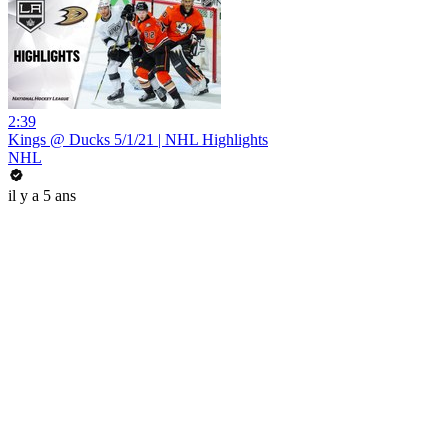
2:39
Kings @ Ducks 5/1/21 | NHL Highlights
NHL
il y a 5 ans