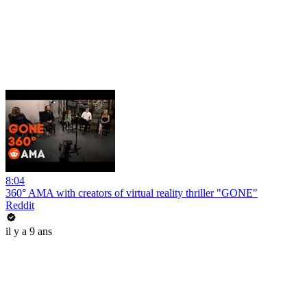
8:04
360° AMA with creators of virtual reality thriller "GONE"
Reddit
il y a 9 ans