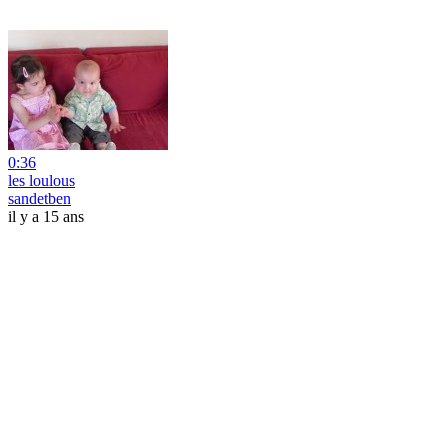
0:36
les loulous
sandetben
il y a 15 ans