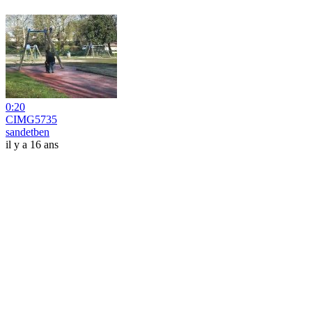
0:20
CIMG5735
sandetben
il y a 16 ans