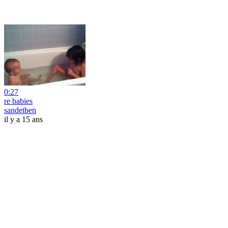
0:27
re babies
sandetben
il y a 15 ans