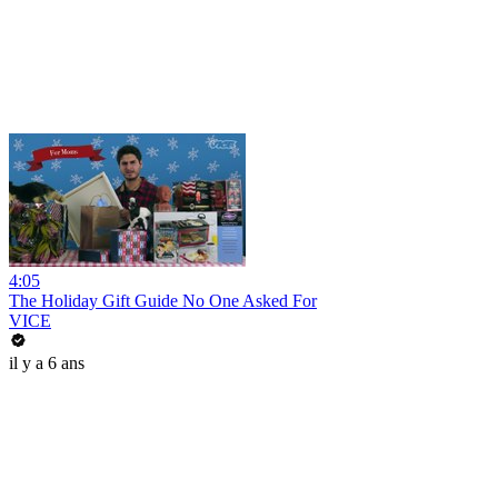
4:05
The Holiday Gift Guide No One Asked For
VICE
il y a 6 ans