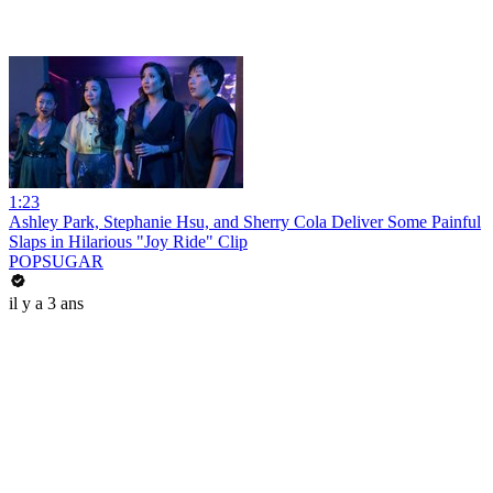
1:23
Ashley Park, Stephanie Hsu, and Sherry Cola Deliver Some Painful
Slaps in Hilarious "Joy Ride" Clip
POPSUGAR
il y a 3 ans