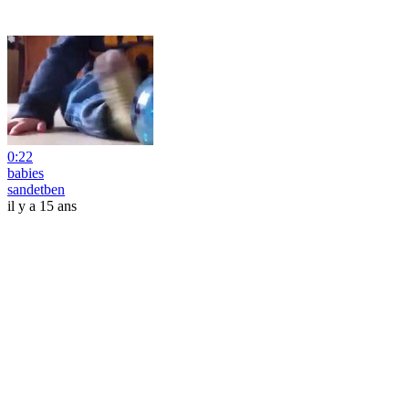
0:22
babies
sandetben
il y a 15 ans