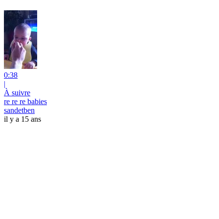
0:38
|
À suivre
re re re babies
sandetben
il y a 15 ans