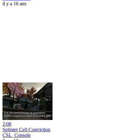
il y a 16 ans
2:08
Splinter Cell Conviction
CSL_Console