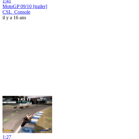
1:41
MotoGP 09/10 [trailer]
CSL_Console
il y a 16 ans
1:27