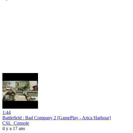
1:44
Battlefield : Bad Company 2 [GamePlay - Arica Harbour]
CSL_Console
il y a 17 ans