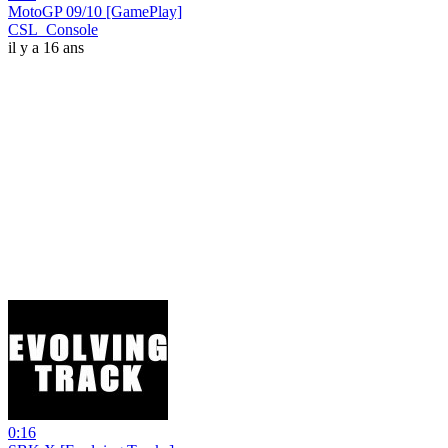
MotoGP 09/10 [GamePlay]
CSL_Console
il y a 16 ans
0:16