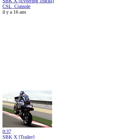
SBK X [Evolving Tracks]
CSL_Console
il y a 16 ans
0:37
SBK X [Trailer]