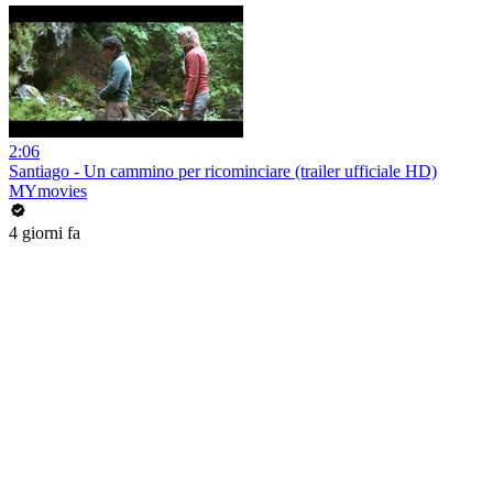
2:06
Santiago - Un cammino per ricominciare (trailer ufficiale HD)
MYmovies
4 giorni fa