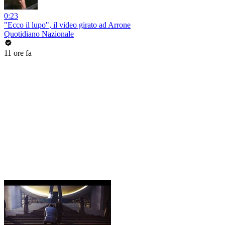
0:23
"Ecco il lupo", il video girato ad Arrone
Quotidiano Nazionale
11 ore fa