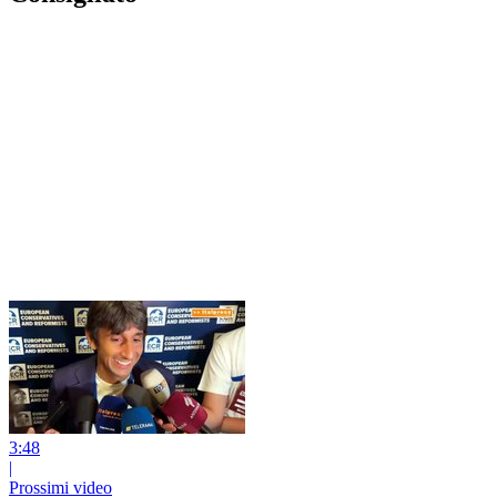
3:48
|
Prossimi video