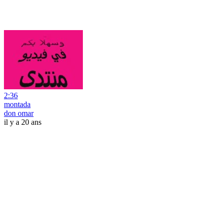
2:36
montada
don omar
il y a 20 ans