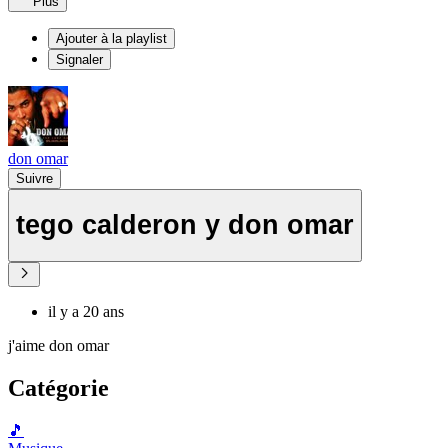
Plus
Ajouter à la playlist
Signaler
don omar
Suivre
tego calderon y don omar
il y a 20 ans
j'aime don omar
Catégorie
🎵