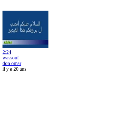
2:24
wassouf
don omar
il y a 20 ans