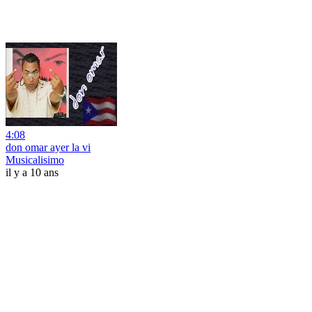
4:08
don omar ayer la vi
Musicalisimo
il y a 10 ans