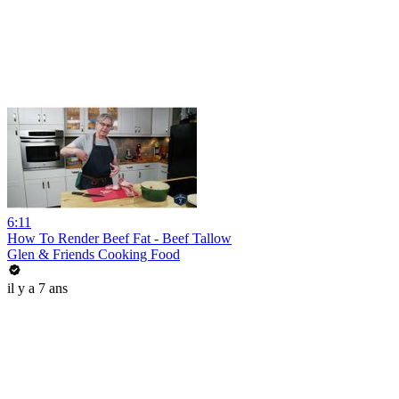
6:11
How To Render Beef Fat - Beef Tallow
Glen & Friends Cooking Food
il y a 7 ans