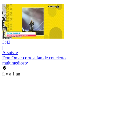
3:43
|
À suivre
Don Omar corre a fan de concierto
multimediostv
il y a 1 an