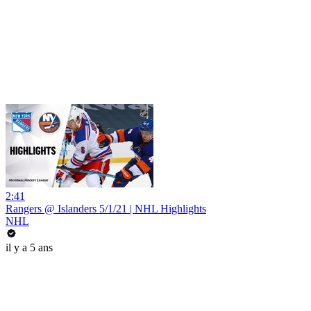
2:41
Rangers @ Islanders 5/1/21 | NHL Highlights
NHL
il y a 5 ans