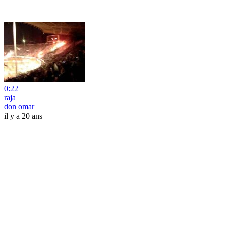
0:22
raja
don omar
il y a 20 ans