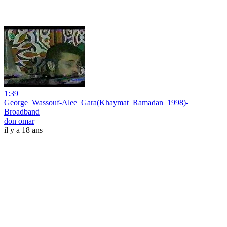
1:39
George_Wassouf-Alee_Gara(Khaymat_Ramadan_1998)-
Broadband
don omar
il y a 18 ans