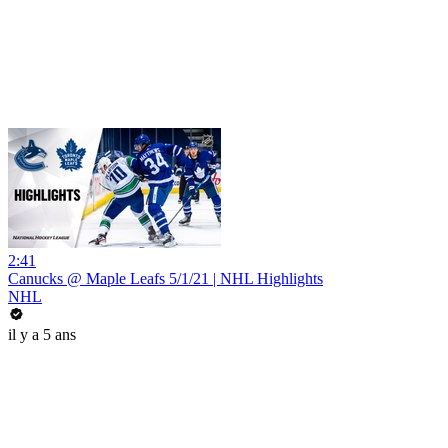
2:41
Canucks @ Maple Leafs 5/1/21 | NHL Highlights
NHL
il y a 5 ans