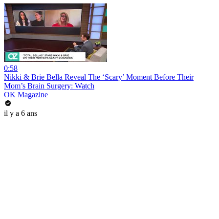
0:58
Nikki & Brie Bella Reveal The ‘Scary’ Moment Before Their
Mom’s Brain Surgery: Watch
OK Magazine
il y a 6 ans