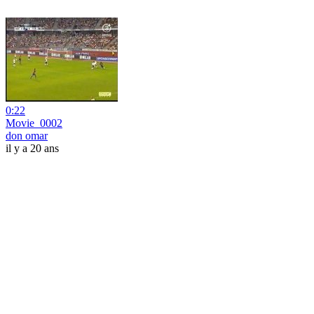
0:22
Movie_0002
don omar
il y a 20 ans