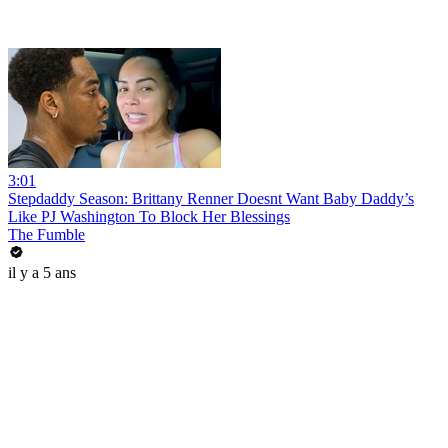
3:01
Stepdaddy Season: Brittany Renner Doesnt Want Baby Daddy’s
Like PJ Washington To Block Her Blessings
The Fumble
il y a 5 ans