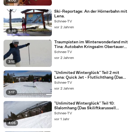
4:00
Ski-Reportage: An der Hörnerbahn mit
Lena.
Schnee-TV
vor 2 Jahren
9:33
Traumpisten im Winterwonderland mit
Tina: Autobahn Kringsalm Obertauern
(AUT).
Schnee-TV
vor 2 Jahren
3:15
"Unlimited Winterglück" Teil 2 mit
Lena: Quick Jet - Flutlichthang (Das
Skiliftkarussell Winterberg).
Schnee-TV
vor 2 Jahren
3:17
"Unlimited Winterglück" Teil 10:
Slalomhang (Das Skiliftkarussell
Winterberg mit Lena).
Schnee-TV
vor 1 Jahr
4:05