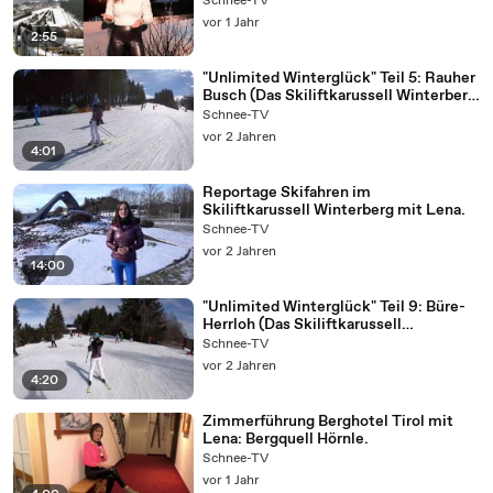
Schnee-TV
vor 1 Jahr
2:55
"Unlimited Winterglück" Teil 5: Rauher
Busch (Das Skiliftkarussell Winterberg
mit Lena).
Schnee-TV
vor 2 Jahren
4:01
Reportage Skifahren im
Skiliftkarussell Winterberg mit Lena.
Schnee-TV
vor 2 Jahren
14:00
"Unlimited Winterglück" Teil 9: Büre-
Herrloh (Das Skiliftkarussell
Winterberg mit Lena).
Schnee-TV
vor 2 Jahren
4:20
Zimmerführung Berghotel Tirol mit
Lena: Bergquell Hörnle.
Schnee-TV
vor 1 Jahr