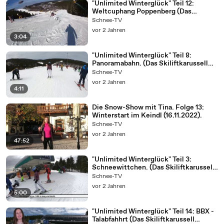
"Unlimited Winterglück" Teil 12:
Weltcuphang Poppenberg (Das
Skiliftkarussell Winterberg mit Lena).
Schnee-TV
vor 2 Jahren
3:04
"Unlimited Winterglück" Teil 8:
Panoramabahn. (Das Skiliftkarussell
Winterberg mit Lena).
Schnee-TV
vor 2 Jahren
4:11
Die Snow-Show mit Tina. Folge 13:
Winterstart im Keindl (16.11.2022).
Schnee-TV
vor 2 Jahren
47:52
"Unlimited Winterglück" Teil 3:
Schneewittchen. (Das Skiliftkarussell
Winterberg mit Lena).
Schnee-TV
vor 2 Jahren
5:00
"Unlimited Winterglück" Teil 14: BBX -
Talabfahhrt (Das Skiliftkarussell