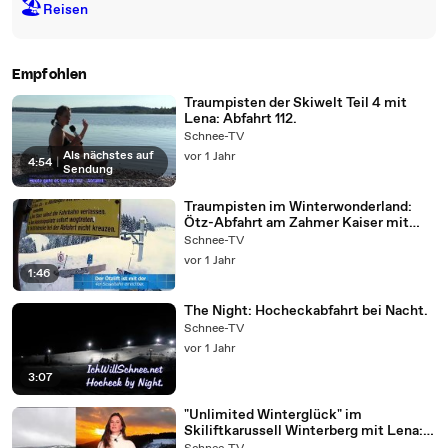
🏖
Reisen
Empfohlen
Traumpisten der Skiwelt Teil 4 mit
Lena: Abfahrt 112.
Schnee-TV
Als nächstes auf
vor 1 Jahr
4:54
|
Sendung
Traumpisten im Winterwonderland:
Ötz-Abfahrt am Zahmer Kaiser mit
Lena.
Schnee-TV
vor 1 Jahr
1:46
The Night: Hocheckabfahrt bei Nacht.
Schnee-TV
vor 1 Jahr
3:07
"Unlimited Winterglück" im
Skiliftkarussell Winterberg mit Lena:
Astenstraße (Teil 17).