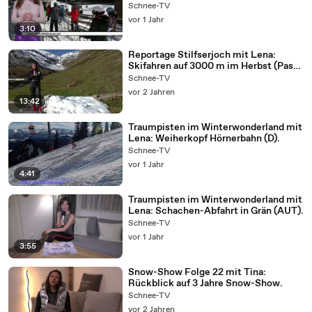
Winterberg mit Lena).
Schnee-TV
vor 1 Jahr
3:10
Reportage Stilfserjoch mit Lena:
Skifahren auf 3000 m im Herbst (Passo
Stelvio).
Schnee-TV
vor 2 Jahren
13:42
Traumpisten im Winterwonderland mit
Lena: Weiherkopf Hörnerbahn (D).
Schnee-TV
vor 1 Jahr
4:41
Traumpisten im Winterwonderland mit
Lena: Schachen-Abfahrt in Grän (AUT).
Schnee-TV
vor 1 Jahr
3:55
Snow-Show Folge 22 mit Tina:
Rückblick auf 3 Jahre Snow-Show.
Schnee-TV
vor 2 Jahren