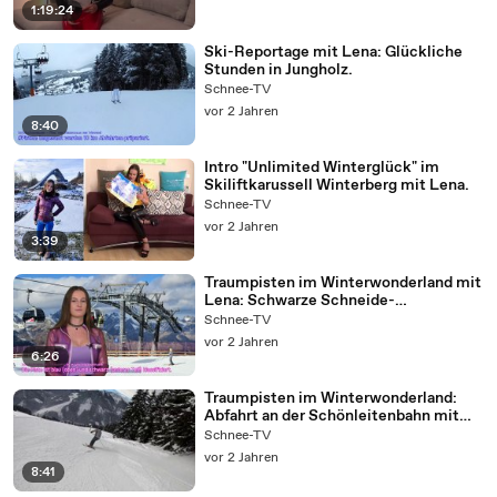
1:19:24
Ski-Reportage mit Lena: Glückliche
Stunden in Jungholz.
Schnee-TV
vor 2 Jahren
8:40
Intro "Unlimited Winterglück" im
Skiliftkarussell Winterberg mit Lena.
Schnee-TV
vor 2 Jahren
3:39
Traumpisten im Winterwonderland mit
Lena: Schwarze Schneide-
Weltcuphang Sölden (AUT).
Schnee-TV
vor 2 Jahren
6:26
Traumpisten im Winterwonderland:
Abfahrt an der Schönleitenbahn mit
Tina & Seppi (Saalbach-Hinterglemm).
Schnee-TV
vor 2 Jahren
8:41