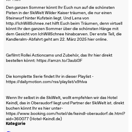
vor 1 Jahr
Den ganzen Sommer könnt Ihr Euch nun auf die schönsten
Pisten in der SkiWelt Wilder Kaiser träumen, die nur einen
Steinwurf hinter Kufstein liegt. Und Lena von
http://IchWillSchnee.net hilft Euch beim Träumen, denn virtuell
könnt Ihr den ganzen Sommer über die schönsten Hänge mit
dem Gesicht von IchWillSchnee hinabcarven. Der erste Tell, die
Kandleralm-Abfahrt geht am 22. März 2025 hier online.
Gefilmt Rollei Actioncams und Zubehör, das Ihr hier direkt
bestellen könnt: https://amzn.to/3aubl3F
Die komplette Serie findet Ihr in dieser Playlist -
https://dailymotion.com/rss/playlist/x9hlva
Wenn Ihr selbst in die SkiWelt, wollt empfehlen wir das Hotel
Keindl, das in Oberaudorf liegt und Partner der SkiWelt ist. direkt
buchen könnt Ihr es hier unter-
https://www.booking.com/hotel/de/keindl-oberaudorf.de.html?
aid=360077 (Hotel-Keindl.de)
Kategorie