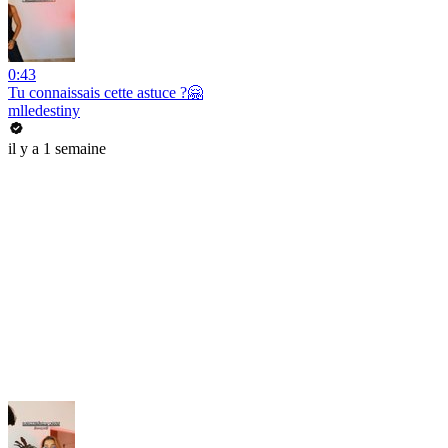
0:43
Tu connaissais cette astuce ?🤗
mlledestiny
il y a 1 semaine