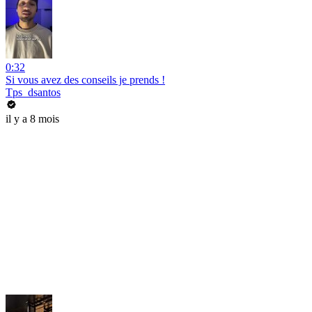
0:32
Si vous avez des conseils je prends !
Tps_dsantos
il y a 8 mois