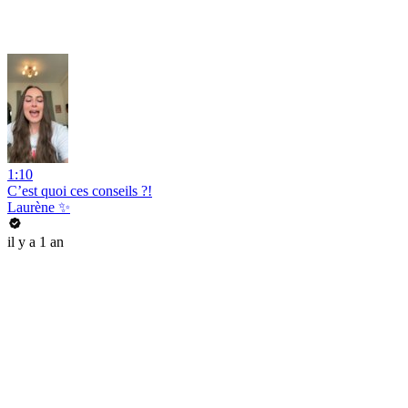
1:10
C’est quoi ces conseils ?!
Laurène ✨
il y a 1 an