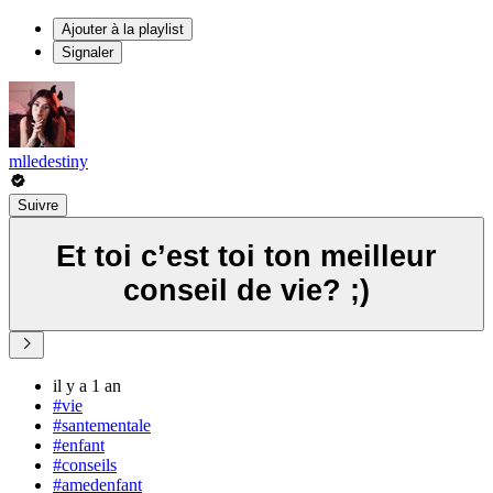
Ajouter à la playlist
Signaler
mlledestiny
Suivre
Et toi c’est toi ton meilleur
conseil de vie? ;)
il y a 1 an
#vie
#santementale
#enfant
#conseils
#amedenfant