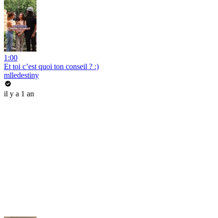
1:00
Et toi c’est quoi ton conseil ? :)
mlledestiny
il y a 1 an