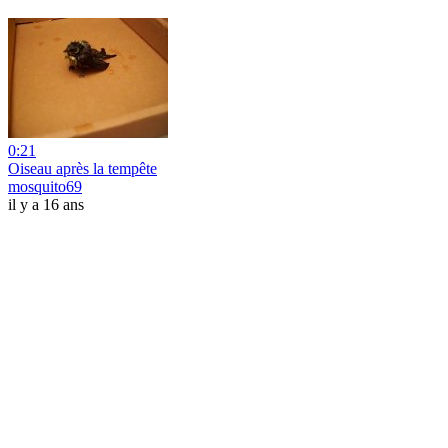
0:21
Oiseau après la tempête
mosquito69
il y a 16 ans