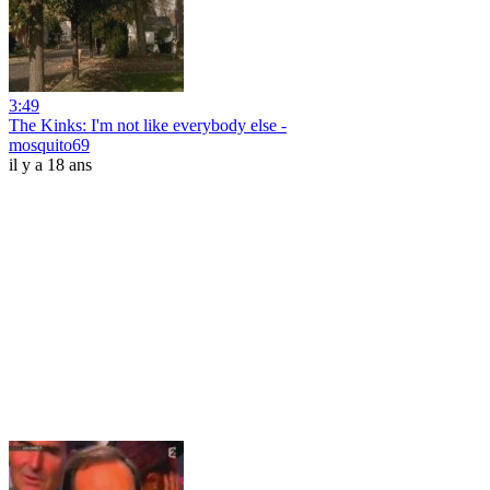
3:49
The Kinks: I'm not like everybody else -
mosquito69
il y a 18 ans