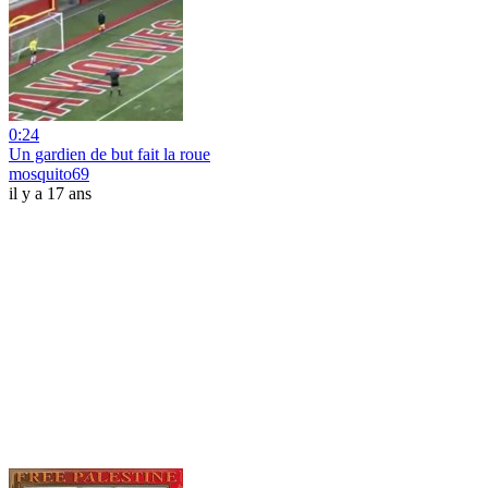
0:24
Un gardien de but fait la roue
mosquito69
il y a 17 ans