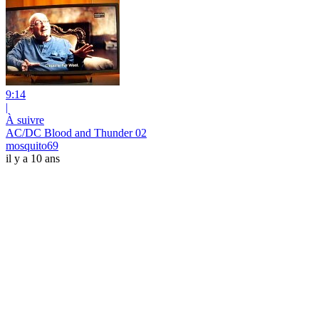
9:14
|
À suivre
AC/DC Blood and Thunder 02
mosquito69
il y a 10 ans