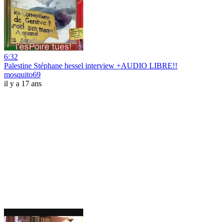
6:32
Palestine Stéphane hessel interview +AUDIO LIBRE!!
mosquito69
il y a 17 ans