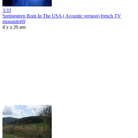
3:33
Springsteen Born In The USA ( Acoustic version) french TV
mosquito69
il y a 20 ans