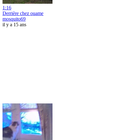
1:16
Derrière chez ouame
mosquito69
il y a 15 ans