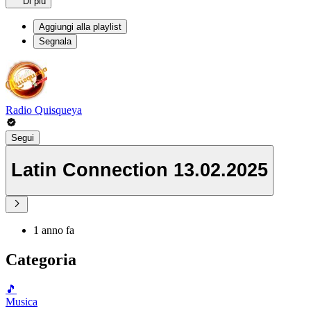
Di più
Aggiungi alla playlist
Segnala
Radio Quisqueya
Segui
Latin Connection 13.02.2025
1 anno fa
Categoria
🎵
Musica