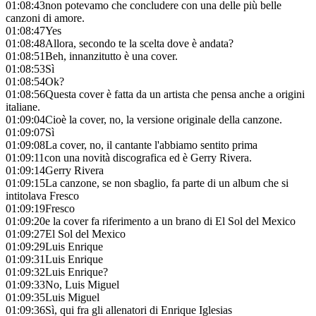
01:08:43
non potevamo che concludere con una delle più belle
canzoni di amore.
01:08:47
Yes
01:08:48
Allora, secondo te la scelta dove è andata?
01:08:51
Beh, innanzitutto è una cover.
01:08:53
Sì
01:08:54
Ok?
01:08:56
Questa cover è fatta da un artista che pensa anche a origini
italiane.
01:09:04
Cioè la cover, no, la versione originale della canzone.
01:09:07
Sì
01:09:08
La cover, no, il cantante l'abbiamo sentito prima
01:09:11
con una novità discografica ed è Gerry Rivera.
01:09:14
Gerry Rivera
01:09:15
La canzone, se non sbaglio, fa parte di un album che si
intitolava Fresco
01:09:19
Fresco
01:09:20
e la cover fa riferimento a un brano di El Sol del Mexico
01:09:27
El Sol del Mexico
01:09:29
Luis Enrique
01:09:31
Luis Enrique
01:09:32
Luis Enrique?
01:09:33
No, Luis Miguel
01:09:35
Luis Miguel
01:09:36
Sì, qui fra gli allenatori di Enrique Iglesias