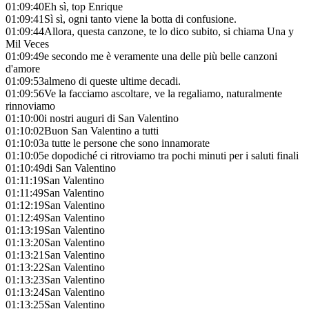
01:09:40
Eh sì, top Enrique
01:09:41
Sì sì, ogni tanto viene la botta di confusione.
01:09:44
Allora, questa canzone, te lo dico subito, si chiama Una y
Mil Veces
01:09:49
e secondo me è veramente una delle più belle canzoni
d'amore
01:09:53
almeno di queste ultime decadi.
01:09:56
Ve la facciamo ascoltare, ve la regaliamo, naturalmente
rinnoviamo
01:10:00
i nostri auguri di San Valentino
01:10:02
Buon San Valentino a tutti
01:10:03
a tutte le persone che sono innamorate
01:10:05
e dopodiché ci ritroviamo tra pochi minuti per i saluti finali
01:10:49
di San Valentino
01:11:19
San Valentino
01:11:49
San Valentino
01:12:19
San Valentino
01:12:49
San Valentino
01:13:19
San Valentino
01:13:20
San Valentino
01:13:21
San Valentino
01:13:22
San Valentino
01:13:23
San Valentino
01:13:24
San Valentino
01:13:25
San Valentino