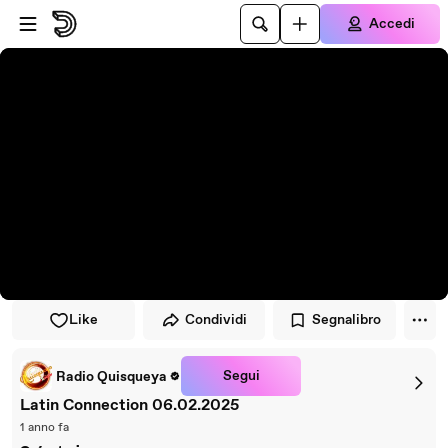
Vai al lettore
Passa al contenuto principale
Accedi
Like
Condividi
Segnalibro
Segui
Radio Quisqueya
Latin Connection 06.02.2025
1 anno fa