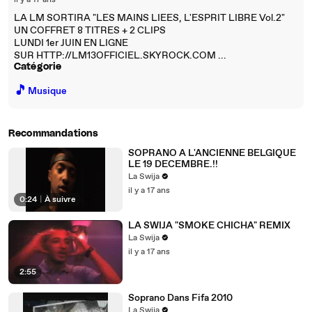
il y a 17 ans
LA LM SORTIRA "LES MAINS LIEES, L'ESPRIT LIBRE Vol.2"
UN COFFRET 8 TITRES + 2 CLIPS
LUNDI 1er JUIN EN LIGNE
SUR HTTP://LM13OFFICIEL.SKYROCK.COM ...
Catégorie
🎵
Musique
Recommandations
SOPRANO A L'ANCIENNE BELGIQUE
LE 19 DECEMBRE.!!
La Swija
il y a 17 ans
0:24
|
À suivre
LA SWIJA "SMOKE CHICHA" REMIX
La Swija
il y a 17 ans
2:55
Soprano Dans Fifa 2010
La Swija