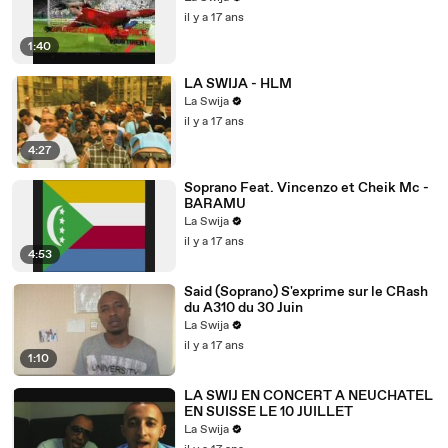
il y a 17 ans
1:40
LA SWIJA - HLM
La Swija
il y a 17 ans
4:27
Soprano Feat. Vincenzo et Cheik Mc -
BARAMU
La Swija
il y a 17 ans
4:53
Said (Soprano) S'exprime sur le CRash
du A310 du 30 Juin
La Swija
il y a 17 ans
1:10
LA SWIJ EN CONCERT A NEUCHATEL
EN SUISSE LE 10 JUILLET
La Swija