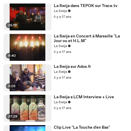
La Swija dans TEPOK sur Trace.tv
La Swija
il y a 17 ans
25:19
La Swija en Concert à Marseille "Le
Jour ou et H.L.M"
La Swija
il y a 17 ans
6:40
La Swija sur Ados.fr
La Swija
il y a 17 ans
5:05
La Swija a LCM Interview + Live
La Swija
il y a 17 ans
27:29
Clip Live "La Touche d'en Bas"