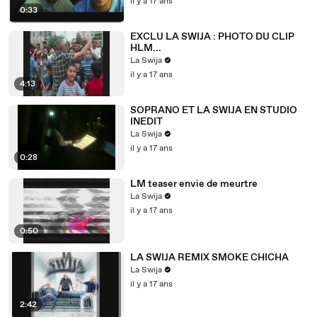
il y a 17 ans
0:33
EXCLU LA SWIJA : PHOTO DU CLIP
HLM...
La Swija
il y a 17 ans
4:13
SOPRANO ET LA SWIJA EN STUDIO
INEDIT
La Swija
il y a 17 ans
0:28
LM teaser envie de meurtre
La Swija
il y a 17 ans
0:50
LA SWIJA REMIX SMOKE CHICHA
La Swija
il y a 17 ans
2:42