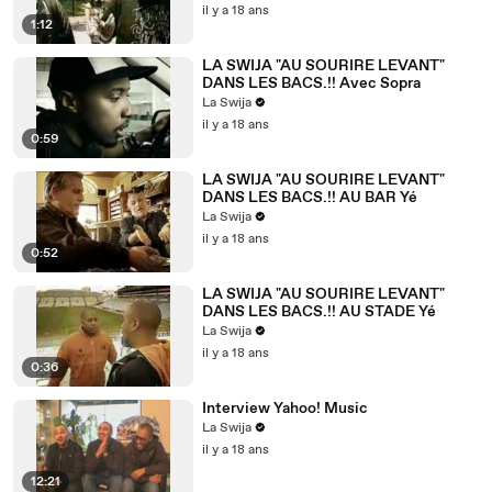
il y a 18 ans
1:12
LA SWIJA "AU SOURIRE LEVANT"
DANS LES BACS.!! Avec Sopra
La Swija
il y a 18 ans
0:59
LA SWIJA "AU SOURIRE LEVANT"
DANS LES BACS.!! AU BAR Yé
La Swija
il y a 18 ans
0:52
LA SWIJA "AU SOURIRE LEVANT"
DANS LES BACS.!! AU STADE Yé
La Swija
il y a 18 ans
0:36
Interview Yahoo! Music
La Swija
il y a 18 ans
12:21