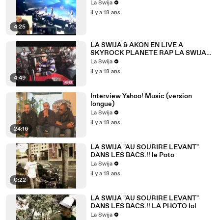
La Swija
il y a 18 ans
4:25
LA SWIJA & AKON EN LIVE A
SKYROCK PLANETE RAP LA SWIJA
YYé.!
La Swija
il y a 18 ans
4:49
Interview Yahoo! Music (version
longue)
La Swija
il y a 18 ans
24:16
LA SWIJA "AU SOURIRE LEVANT"
DANS LES BACS.!! le Poto
La Swija
il y a 18 ans
0:22
LA SWIJA "AU SOURIRE LEVANT"
DANS LES BACS.!! LA PHOTO lol
La Swija