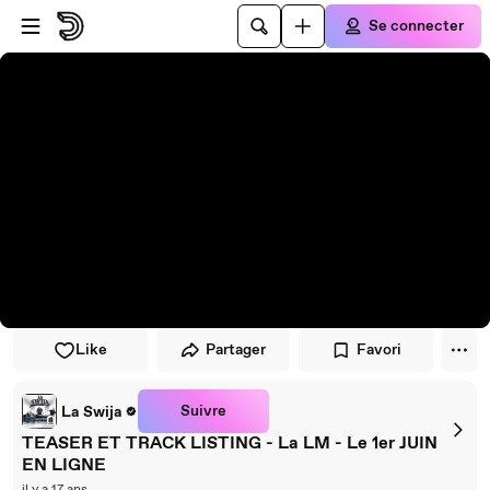
Passer au player
Passer au contenu principal
Se connecter
Like
Partager
Favori
Suivre
La Swija
TEASER ET TRACK LISTING - La LM - Le 1er JUIN
EN LIGNE