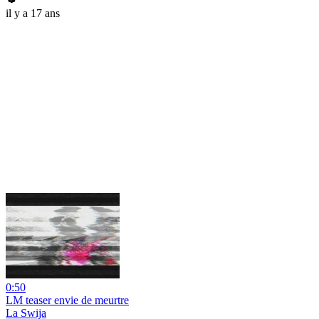
il y a 17 ans
0:50
LM teaser envie de meurtre
La Swija