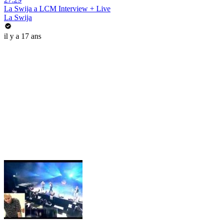
La Swija a LCM Interview + Live
La Swija
il y a 17 ans