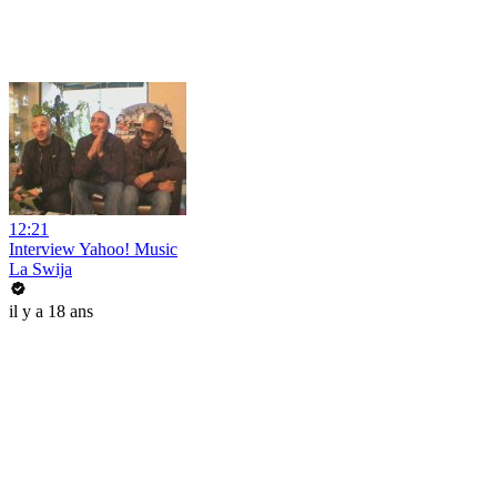
12:21
Interview Yahoo! Music
La Swija
il y a 18 ans