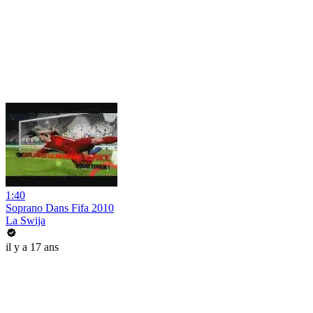
1:40
Soprano Dans Fifa 2010
La Swija
il y a 17 ans