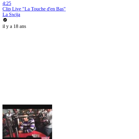
4:25
Clip Live "La Touche d'en Bas"
La Swija
il y a 18 ans