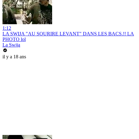
1:12
LA SWIJA "AU SOURIRE LEVANT" DANS LES BACS.!! LA
PHOTO lol
La Swija
il y a 18 ans