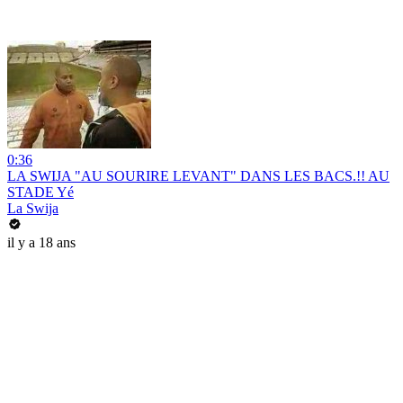
0:36
LA SWIJA "AU SOURIRE LEVANT" DANS LES BACS.!! AU
STADE Yé
La Swija
il y a 18 ans