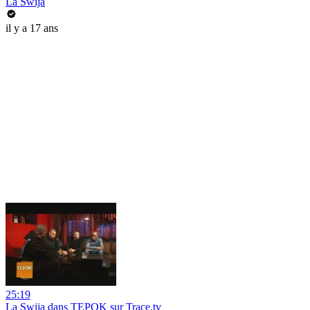
La Swija
il y a 17 ans
25:19
La Swija dans TEPOK sur Trace.tv