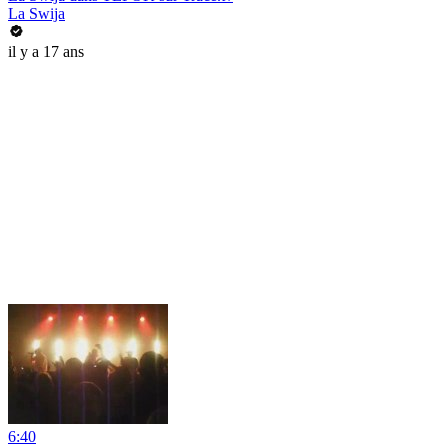
La Swija
il y a 17 ans
6:40