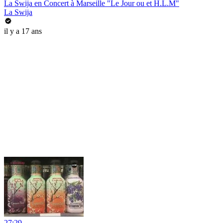
La Swija en Concert à Marseille "Le Jour ou et H.L.M"
La Swija
il y a 17 ans
27:29