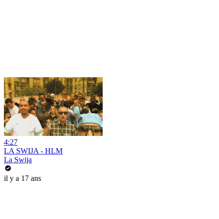
4:27
LA SWIJA - HLM
La Swija
il y a 17 ans