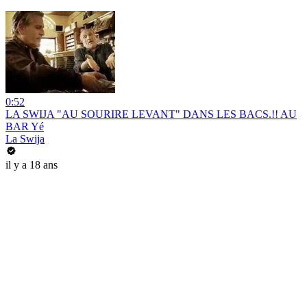
0:52
LA SWIJA "AU SOURIRE LEVANT" DANS LES BACS.!! AU
BAR Yé
La Swija
il y a 18 ans