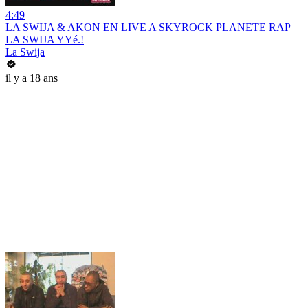
4:49
LA SWIJA & AKON EN LIVE A SKYROCK PLANETE RAP
LA SWIJA YYé.!
La Swija
il y a 18 ans