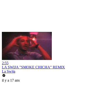
2:55
LA SWIJA "SMOKE CHICHA" REMIX
La Swija
il y a 17 ans