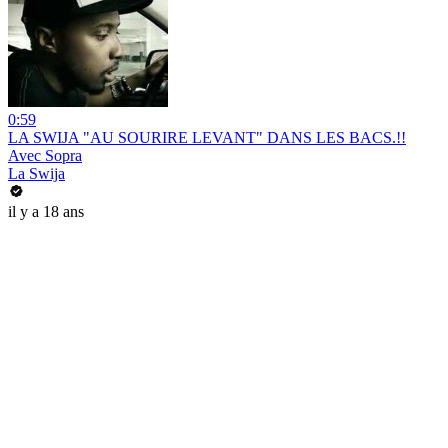
0:59
LA SWIJA "AU SOURIRE LEVANT" DANS LES BACS.!!
Avec Sopra
La Swija
il y a 18 ans