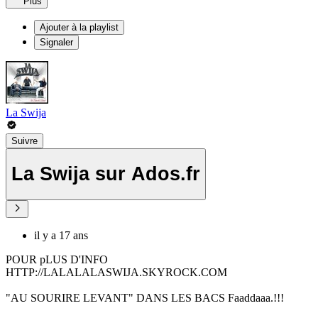
Plus
Ajouter à la playlist
Signaler
La Swija
Suivre
La Swija sur Ados.fr
il y a 17 ans
POUR pLUS D'INFO
HTTP://LALALALASWIJA.SKYROCK.COM
"AU SOURIRE LEVANT" DANS LES BACS Faaddaaa.!!!