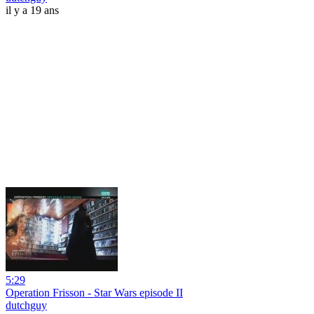
il y a 19 ans
5:29
Operation Frisson - Star Wars episode II
dutchguy