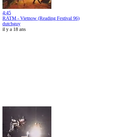
4:45
RATM - Vietnow (Reading Festival 96)
dutchguy
il y a 18 ans