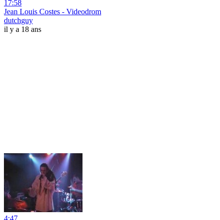
17:58
Jean Louis Costes - Videodrom
dutchguy
il y a 18 ans
4:47