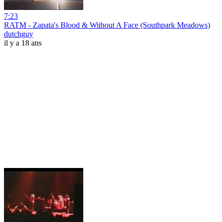
7:23
RATM - Zapata's Blood & Without A Face (Southpark Meadows)
dutchguy
il y a 18 ans