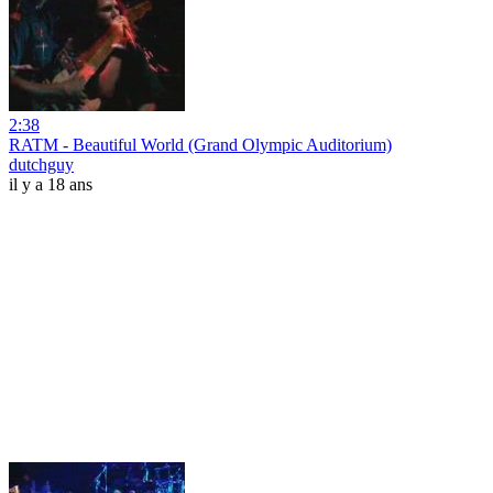
2:38
RATM - Beautiful World (Grand Olympic Auditorium)
dutchguy
il y a 18 ans