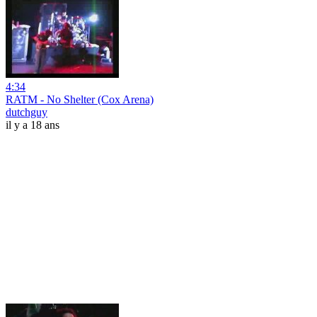
4:34
RATM - No Shelter (Cox Arena)
dutchguy
il y a 18 ans