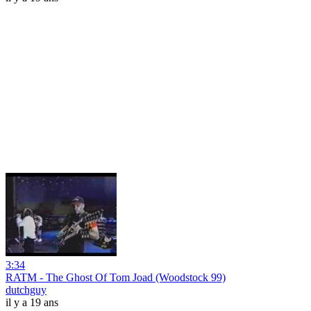
3:34
RATM - The Ghost Of Tom Joad (Woodstock 99)
dutchguy
il y a 19 ans