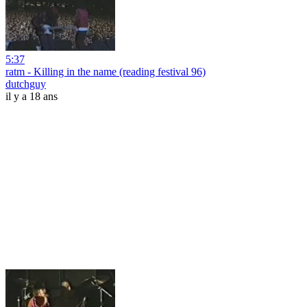
5:37
ratm - Killing in the name (reading festival 96)
dutchguy
il y a 18 ans