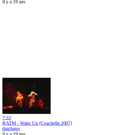
il y a 19 ans
7:33
RATM - Wake Up (Coachella 2007)
dutchguy
il y a 19 ans