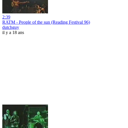
2:39
RATM - People of the sun (Reading Festival 96)
dutchguy
il y a 18 ans