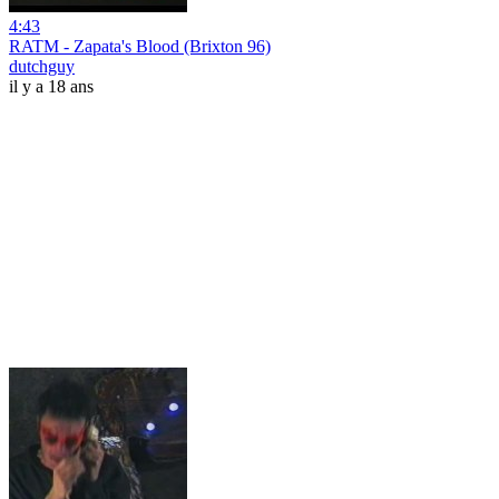
4:43
RATM - Zapata's Blood (Brixton 96)
dutchguy
il y a 18 ans