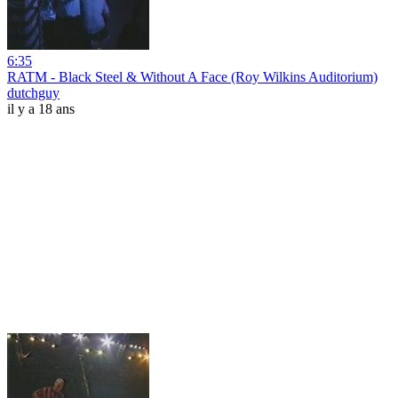
6:35
RATM - Black Steel & Without A Face (Roy Wilkins Auditorium)
dutchguy
il y a 18 ans