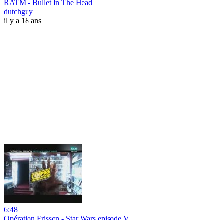
RATM - Bullet In The Head
dutchguy
il y a 18 ans
6:48
Opération Frisson - Star Wars episode V