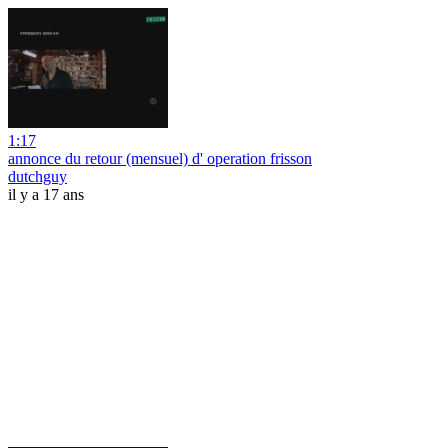
1:17
annonce du retour (mensuel) d' operation frisson
dutchguy
il y a 17 ans