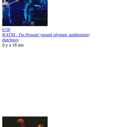
6:50
RATM - I'm Housin' (grand olympic auditorium)
dutchguy
il y a 18 ans