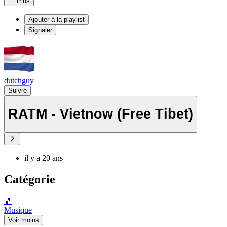
Plus
Ajouter à la playlist
Signaler
dutchguy
Suivre
RATM - Vietnow (Free Tibet)
il y a 20 ans
Catégorie
🎵
Musique
Voir moins