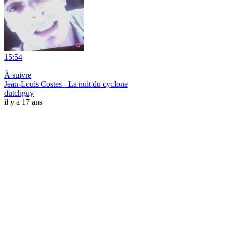
15:54
|
À suivre
Jean-Louis Costes - La nuit du cyclone
dutchguy
il y a 17 ans