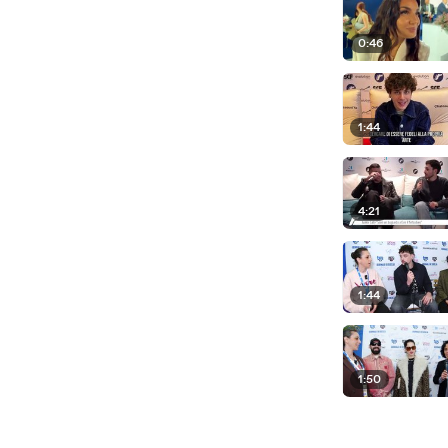
0:46
1:44
4:21
1:44
1:50