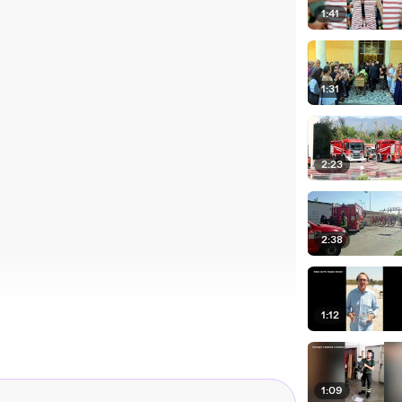
1:41
1:31
2:23
2:38
1:12
1:09