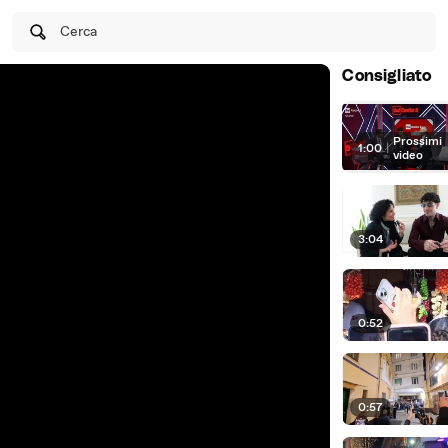
Cerca
Consigliato
Prossimi
1:00
|
video
3:04
0:52
0:57