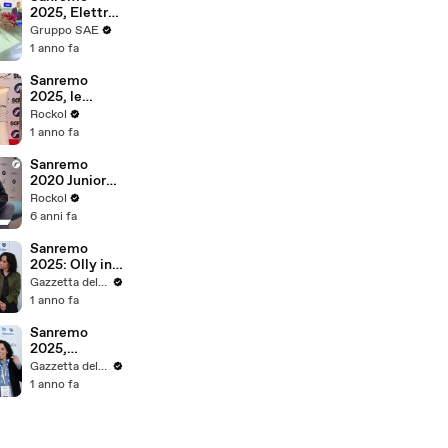
2025, Elettra
Lamborghini:
Gruppo SAE
"Bello il
1 anno fa
Festival ma
ieri mi sono
Sanremo
addormentata
2025, le
"
interviste di
Rockol
Rockol:
1 anno fa
Settembre
Sanremo
2020 Junior
Cally: "Sarei
Rockol
un bugiardo a
6 anni fa
fare il finto
duro"
Sanremo
2025: Olly in
gara con
Gazzetta del Sud
“Balorda
1 anno fa
nostalgia”
Sanremo
2025,
"Cuoricini" dei
Gazzetta del Sud
Coma_Cose è
1 anno fa
già un
tormentone