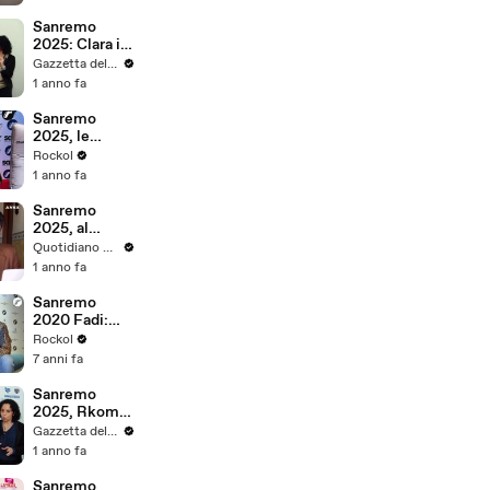
social del
vigile del
Sanremo
fuoco sulla
2025: Clara in
nuova divisa
gara con
Gazzetta del Sud
“Febbre
1 anno fa
Sanremo
2025, le
interviste di
Rockol
Rockol: Olly
1 anno fa
Sanremo
2025, al
"PrimaFestiva
Quotidiano Nazionale
l" arriva il duo
1 anno fa
comico "I
Sansoni"
Sanremo
2020 Fadi:
"Fadi fa di
Rockol
tutto!"
7 anni fa
Sanremo
2025, Rkomi
sul palco
Gazzetta del Sud
dell'Ariston
1 anno fa
con "Il ritmo
delle cose"
Sanremo