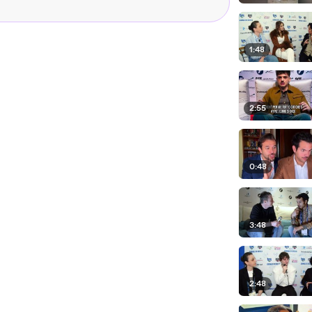
1:48
2:55
0:48
3:48
2:48