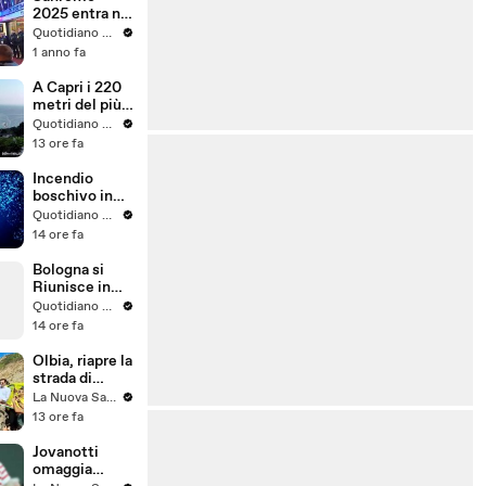
2025 entra nel
vivo, gli artisti
Quotidiano Nazionale
"sfilano" sul
1 anno fa
green carpet
A Capri i 220
metri del più
grande yacht
Quotidiano Nazionale
a vela del
13 ore fa
mondo
Incendio
boschivo in
area impervia
Quotidiano Nazionale
a Canossa nel
14 ore fa
reggiano
Bologna si
Riunisce in
Coro per
Quotidiano Nazionale
Omaggiare
14 ore fa
Francesco
Guccini
Olbia, riapre la
davanti alla
strada di
sua Casa
Monte Pino:
La Nuova Sardegna
Storica
10 anni fa la
13 ore fa
tragedia
dell'alluvione
Jovanotti
- VIDEO
omaggia