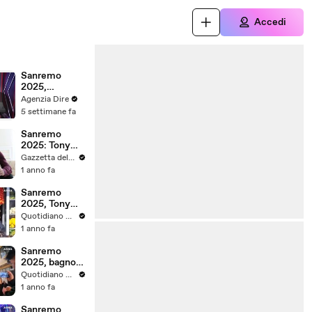
Accedi
Sanremo
2025,
intervista
Agenzia Dire
Tony Effe a
5 settimane fa
Radio 2
Sanremo
2025: Tony
Effe in gara
Gazzetta del Sud
con “Damme
1 anno fa
'na mano”
Sanremo
2025, Tony
Effe
Quotidiano Nazionale
distribuisce
1 anno fa
maritozzi
Sanremo
2025, bagno
di folla per
Quotidiano Nazionale
l'arrivo di?
1 anno fa
Jovanotti?
all'Ariston
Sanremo