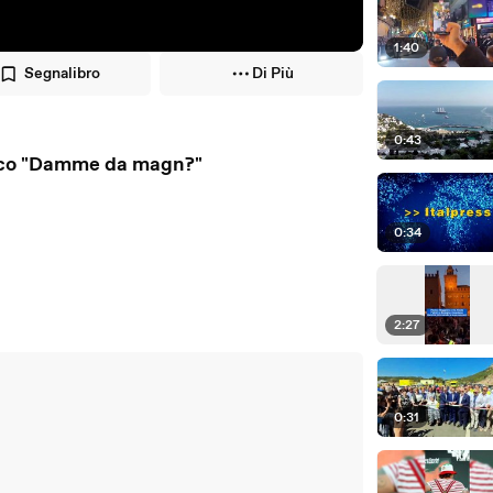
1:40
Segnalibro
Di Più
0:43
osco "Damme da magn?"
0:34
2:27
0:31