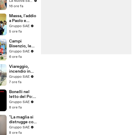
Guccini: sul
La Nuova Sardegna
palco di Olbia
16 ore fa
il minuto di
silenzio per il
Massa, l'addio
"Maestrone"
a Paolo e
scomparso -
Graziella
Gruppo SAE
VIDEO
morti
5 ore fa
nell'incidente
sulla Terni-
Campi
Rieti
Bisenzio, le
fiamme
Gruppo SAE
divorano un
6 ore fa
capannone: le
impressionant
Viareggio,
i immagini dei
incendio in
vigili del
Passeggiata
Gruppo SAE
fuoco
7 ore fa
Bonelli nel
letto del Po:
"Fiume in
Gruppo SAE
secca, Meloni
8 ore fa
continua a
ignorare
"La maglia si
emergenza"
distrugge con
l'acqua", la
Gruppo SAE
denuncia
8 ore fa