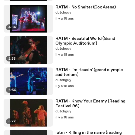
RATM - No Shelter (Cox Arena)
dutchguy
il y a 18 ans
4:34
RATM - Beautiful World (Grand
Olympic Auditorium)
dutchguy
il y a 18 ans
2:38
RATM - I'm Housin' (grand olympic
auditorium)
dutchguy
il y a 18 ans
6:50
RATM - Know Your Enemy (Reading
Festival 96)
dutchguy
il y a 18 ans
5:22
ratm - Killing in the name (reading