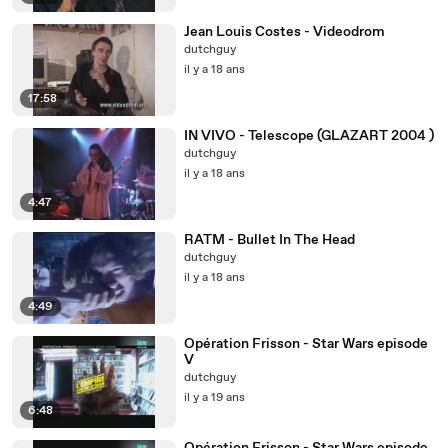
Jean Louis Costes - Videodrom
dutchguy
il y a 18 ans
17:58
IN VIVO - Telescope (GLAZART 2004 )
dutchguy
il y a 18 ans
4:47
RATM - Bullet In The Head
dutchguy
il y a 18 ans
4:49
Opération Frisson - Star Wars episode
V
dutchguy
il y a 19 ans
6:48