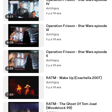
Opération Frisson - Star Wars episode
IV
dutchguy
il y a 19 ans
6:23
Operation Frisson - Star Wars episode
III
dutchguy
il y a 19 ans
8:09
Operation Frisson - Star Wars episode
II
dutchguy
il y a 19 ans
5:29
RATM - Wake Up (Coachella 2007)
dutchguy
il y a 19 ans
7:33
RATM - The Ghost Of Tom Joad
(Woodstock 99)