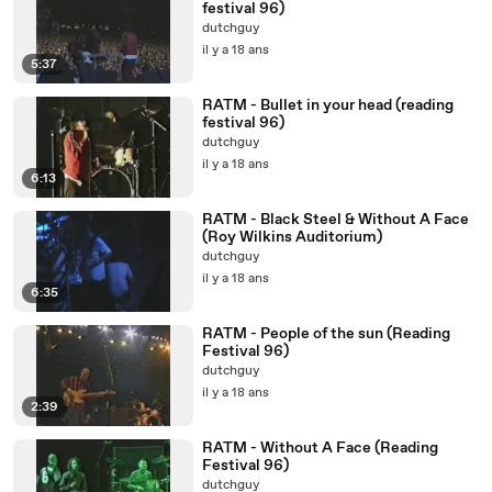
festival 96)
dutchguy
il y a 18 ans
5:37
RATM - Bullet in your head (reading
festival 96)
dutchguy
il y a 18 ans
6:13
RATM - Black Steel & Without A Face
(Roy Wilkins Auditorium)
dutchguy
il y a 18 ans
6:35
RATM - People of the sun (Reading
Festival 96)
dutchguy
il y a 18 ans
2:39
RATM - Without A Face (Reading
Festival 96)
dutchguy