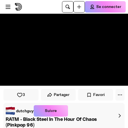
Passer au player
Passer au contenu principal
Se connecter
3
Partager
Favori
Suivre
dutchguy
RATM - Black Steel In The Hour Of Chaos
(Pinkpop 96)