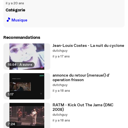
il y a 20 ans
Catégorie
🎵
Musique
Recommandations
Jean-Louis Costes - La nuit du cyclone
dutchguy
il y a 17 ans
15:54
|
À suivre
annonce du retour (mensuel) d'
operation frisson
dutchguy
il y a 18 ans
1:17
RATM - Kick Out The Jams (DNC
2008)
dutchguy
il y a 18 ans
7:24