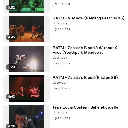
il y a 18 ans
3:52
RATM - Vietnow (Reading Festival 96)
dutchguy
il y a 18 ans
4:45
RATM - Zapata's Blood & Without A
Face (Southpark Meadows)
dutchguy
il y a 18 ans
7:23
RATM - Zapata's Blood (Brixton 96)
dutchguy
il y a 18 ans
4:43
Jean-Louis Costes - Belle et cruelle
dutchguy
il y a 18 ans
4:08