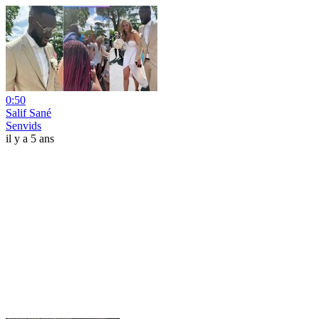
0:50
Salif Sané
Senvids
il y a 5 ans