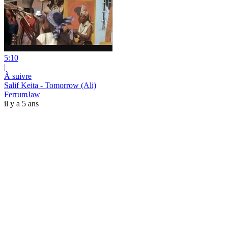
5:10
|
À suivre
Salif Keita - Tomorrow (Ali)
FerrumJaw
il y a 5 ans