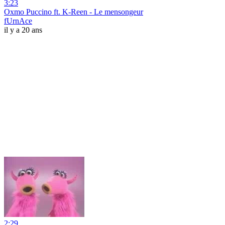
3:23
Oxmo Puccino ft. K-Reen - Le mensongeur
fUrnAce
il y a 20 ans
2:29