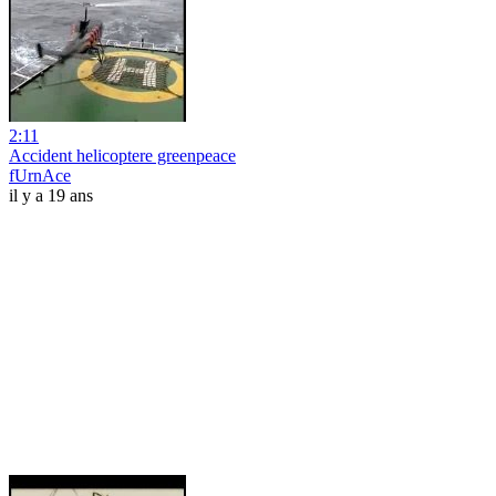
2:11
Accident helicoptere greenpeace
fUrnAce
il y a 19 ans