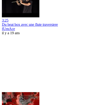
3:25
Du beat box avec une flute traversiere
fUrnAce
il y a 19 ans