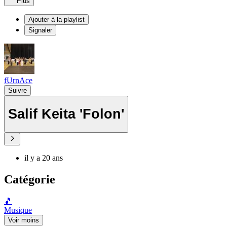
Plus
Ajouter à la playlist
Signaler
fUrnAce
Suivre
Salif Keita 'Folon'
il y a 20 ans
Catégorie
🎵
Musique
Voir moins