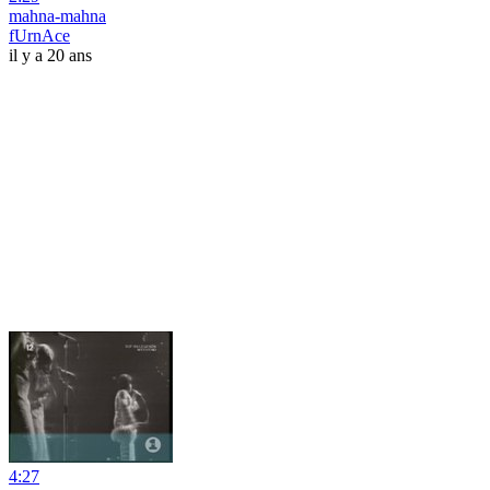
mahna-mahna
fUrnAce
il y a 20 ans
4:27