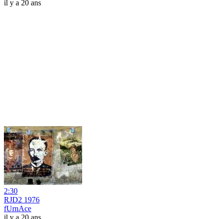
il y a 20 ans
2:30
RJD2 1976
fUrnAce
il y a 20 ans