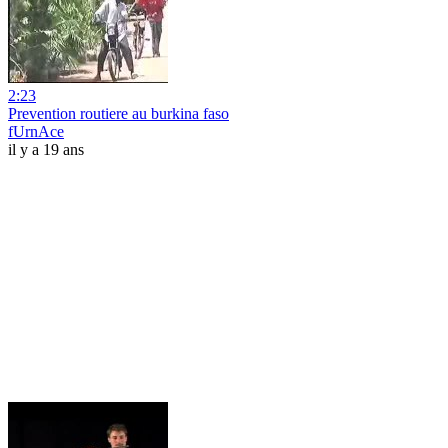
2:23
Prevention routiere au burkina faso
fUrnAce
il y a 19 ans