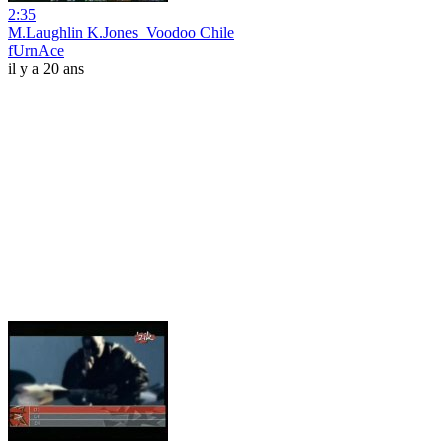
2:35
M.Laughlin K.Jones_Voodoo Chile
fUrnAce
il y a 20 ans