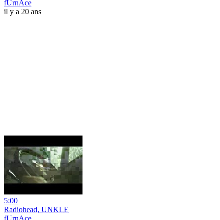
fUrnAce
il y a 20 ans
5:00
Radiohead, UNKLE
fUrnAce