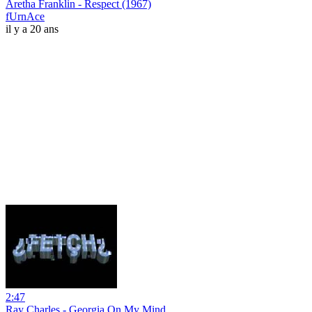
Aretha Franklin - Respect (1967)
fUrnAce
il y a 20 ans
2:47
Ray Charles - Georgia On My Mind