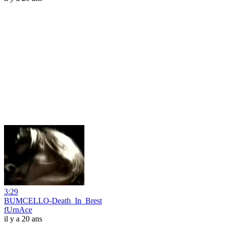
3:29
BUMCELLO-Death_In_Brest
fUrnAce
il y a 20 ans