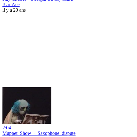
fUrnAce
il y a 20 ans
2:04
Muppet_Show_-_Saxophone_dispute