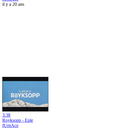
il y a 20 ans
3:38
Royksopp - Eple
fUrnAce