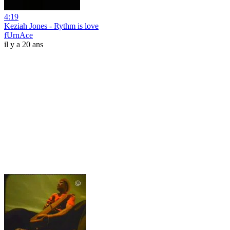
4:19
Keziah Jones - Rythm is love
fUrnAce
il y a 20 ans