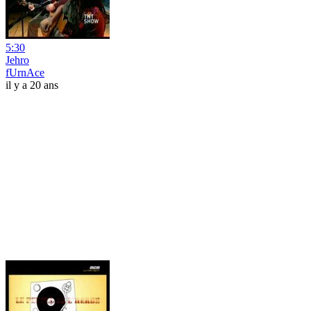
5:30
Jehro
fUrnAce
il y a 20 ans