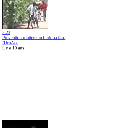
2:23
Prevention routiere au burkina faso
fUrnAce
il y a 19 ans