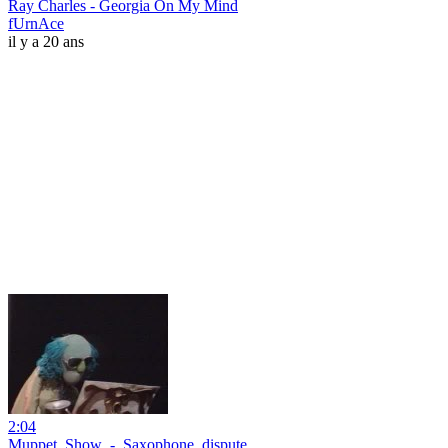
Ray Charles - Georgia On My Mind
fUrnAce
il y a 20 ans
2:04
Muppet_Show_-_Saxophone_dispute