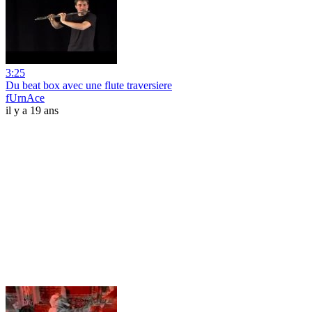
3:25
Du beat box avec une flute traversiere
fUrnAce
il y a 19 ans