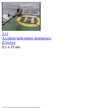
2:11
Accident helicoptere greenpeace
fUrnAce
il y a 19 ans