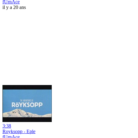
fUrnAce
il y a 20 ans
3:38
Royksopp - Eple
fUrnAce