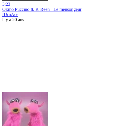
3:23
Oxmo Puccino ft. K-Reen - Le mensongeur
fUrnAce
il y a 20 ans