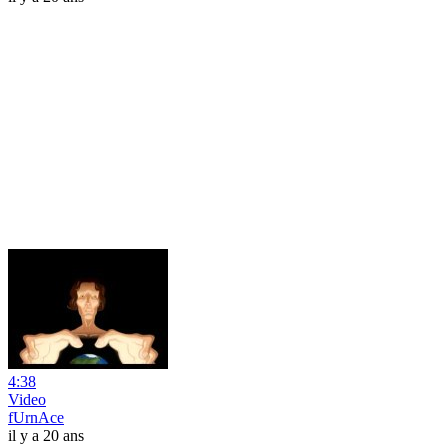
4:38
Video
fUrnAce
il y a 20 ans