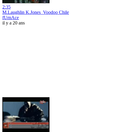
2:35
M.Laughlin K.Jones_Voodoo Chile
fUrnAce
il y a 20 ans