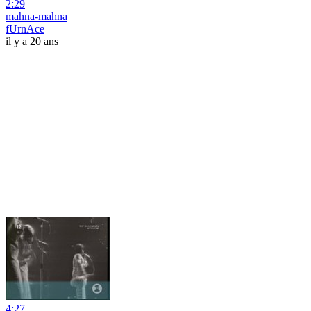
2:29
mahna-mahna
fUrnAce
il y a 20 ans
4:27