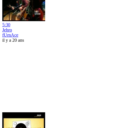
5:30
Jehro
fUrnAce
il y a 20 ans