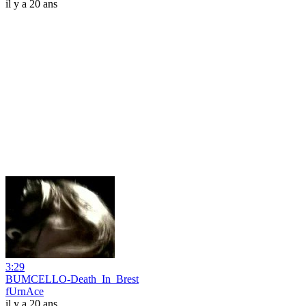
il y a 20 ans
3:29
BUMCELLO-Death_In_Brest
fUrnAce
il y a 20 ans