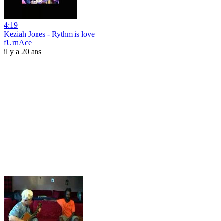
4:19
Keziah Jones - Rythm is love
fUrnAce
il y a 20 ans