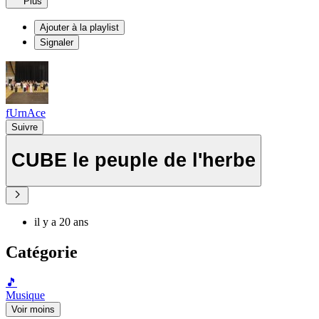
Plus
Ajouter à la playlist
Signaler
fUrnAce
Suivre
CUBE le peuple de l'herbe
il y a 20 ans
Catégorie
🎵
Musique
Voir moins