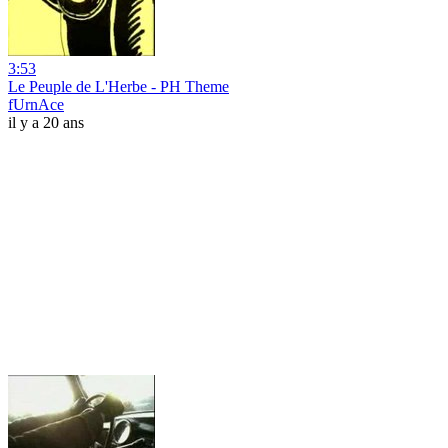
3:53
Le Peuple de L'Herbe - PH Theme
fUrnAce
il y a 20 ans