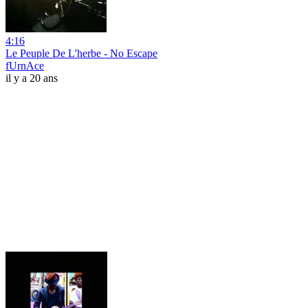
4:16
Le Peuple De L'herbe - No Escape
fUrnAce
il y a 20 ans