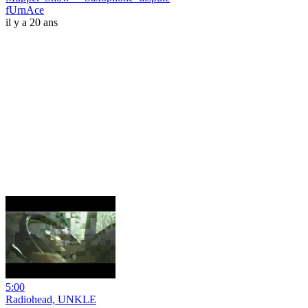
fUrnAce
il y a 20 ans
5:00
Radiohead, UNKLE