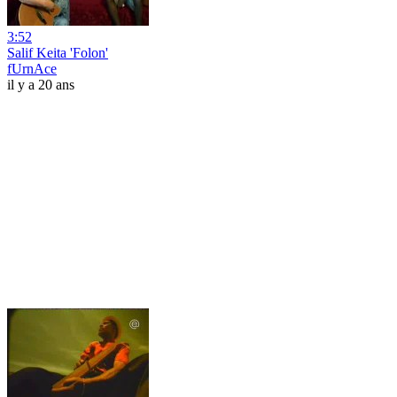
3:52
Salif Keita 'Folon'
fUrnAce
il y a 20 ans