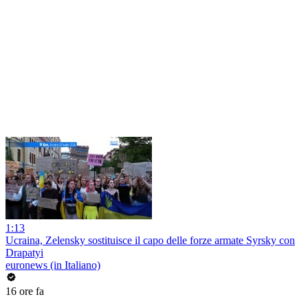
1:13
Ucraina, Zelensky sostituisce il capo delle forze armate Syrsky con
Drapatyi
euronews (in Italiano)
16 ore fa