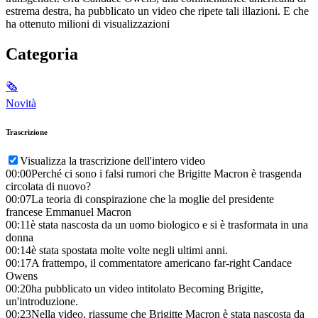
estrema destra, ha pubblicato un video che ripete tali illazioni. E che
ha ottenuto milioni di visualizzazioni
Categoria
🗞
Novità
Trascrizione
Visualizza la trascrizione dell'intero video
00:00
Perché ci sono i falsi rumori che Brigitte Macron è trasgenda
circolata di nuovo?
00:07
La teoria di conspirazione che la moglie del presidente
francese Emmanuel Macron
00:11
è stata nascosta da un uomo biologico e si è trasformata in una
donna
00:14
è stata spostata molte volte negli ultimi anni.
00:17
A frattempo, il commentatore americano far-right Candace
Owens
00:20
ha pubblicato un video intitolato Becoming Brigitte,
un'introduzione.
00:23
Nella video, riassume che Brigitte Macron è stata nascosta da