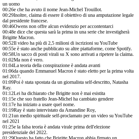
un uomo
00:26
e che ha avuto il nome Jean-Michel Trouillot.
00:29
Inoltre, claima di essere il obiettivo di una amputazione legale
dal presidente francese.
00:46
Owens non offre alcun evidenzio per accontentarci
00:48
e dice che questa sarà la prima in una serie che investigherà
Brigitte Macron.
00:52
Il video ha più di 2,5 milioni di iscrizioni su YouTube
00:55
e è stato anche pubblicato su altre piattaforme, come Spotify.
00:58
Un sacco di posti virali su X sono arrivati a ripetere la claima.
01:02
Ma non è vero.
01:04
La teoria della conspirazione è andata avanti
01:06
da quando Emmanuel Macron è stato eletto per la prima volta
nel 2017.
01:09
Poi è stata spostata da un giornalista self-descritto, Natasha
Ray.
01:12
Lei ha dichiarato che Brigitte non è mai esistita
01:15
e che suo fratello Jean-Michel ha cambiato gendere
01:17
e ha iniziato a usare quel nome.
01:19
Ray è stato intervistato da Amandine Roy,
01:21
un medio spirituale self-proclamato per un video su YouTube
nel 2021
01:25
e la falsa teoria è andata virale prima dell'elezione
presidenziale del 2022.
01:29
Questo ha fatto che Brigitte Macron abbia firmato un