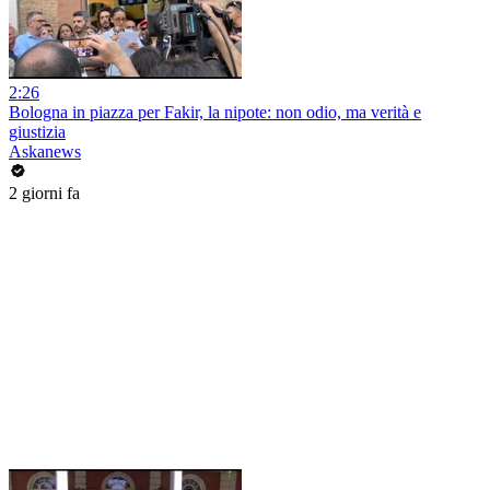
2:26
Bologna in piazza per Fakir, la nipote: non odio, ma verità e
giustizia
Askanews
2 giorni fa