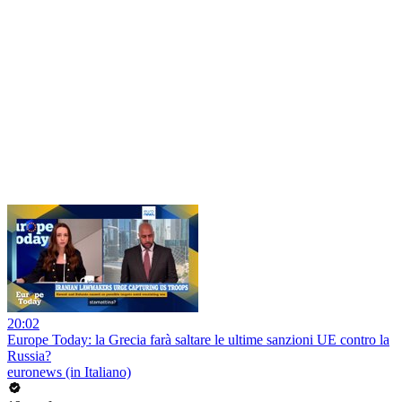
20:02
Europe Today: la Grecia farà saltare le ultime sanzioni UE contro la
Russia?
euronews (in Italiano)