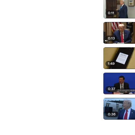
0:11
0:13
1:49
0:37
0:36