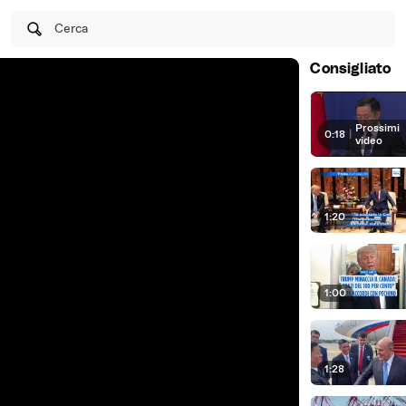
Cerca
Consigliato
Prossimi
0:18
|
video
1:20
1:00
1:28