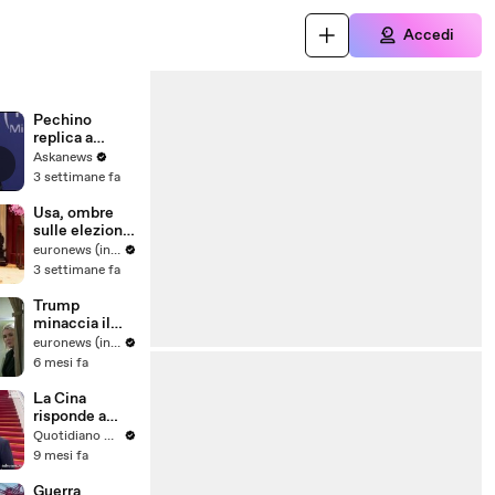
Accedi
Pechino
replica a
Trump:
Askanews
accuse
3 settimane fa
interferenze
cinesi "pura
Usa, ombre
invenzione"
sulle elezioni
di midterm:
euronews (in Italiano)
Trump accusa
3 settimane fa
la Cina di
interferenze
Trump
nella tornata
minaccia il
del 2020
Canada con
euronews (in Italiano)
dazi al 100%
6 mesi fa
se l'accordo
commerciale
La Cina
con la Cina va
risponde a
avanti
Trump: sì a
Quotidiano Nazionale
cooperare per
9 mesi fa
bando dei test
nucleari
Guerra