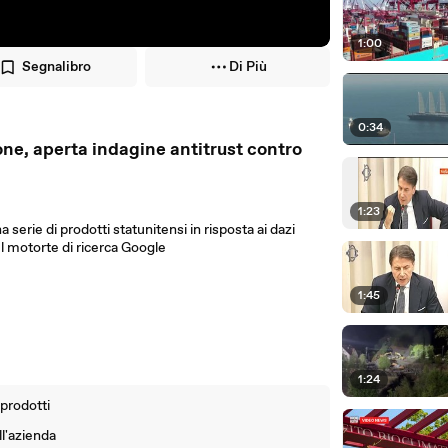
1:00
Segnalibro
Di Più
0:34
one, aperta indagine antitrust contro
1:23
a serie di prodotti statunitensi in risposta ai dazi
l motorte di ricerca Google
1:45
1:24
 prodotti
ll'azienda