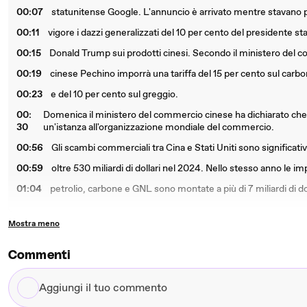
00:07
statunitense Google. L'annuncio è arrivato mentre stavano p
00:11
vigore i dazzi generalizzati del 10 per cento del presidente s
00:15
Donald Trump sui prodotti cinesi. Secondo il ministero del
00:19
cinese Pechino imporrà una tariffa del 15 per cento sul carb
00:23
e del 10 per cento sul greggio.
00:
Domenica il ministero del commercio cinese ha dichiarato che 
30
un'istanza all'organizzazione mondiale del commercio.
00:56
Gli scambi commerciali tra Cina e Stati Uniti sono significativi
00:59
oltre 530 miliardi di dollari nel 2024. Nello stesso anno le im
01:04
petrolio, carbone e GNL sono montate a più di 7 miliardi di dol
Mostra meno
Commenti
Aggiungi
il