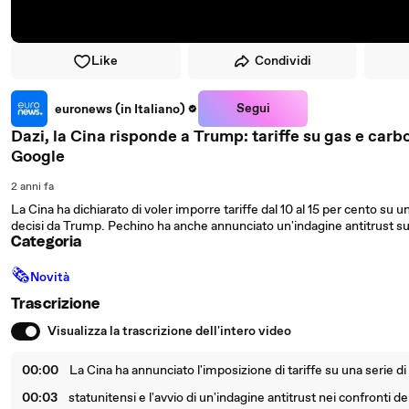
Like
Condividi
Segui
euronews (in Italiano)
Dazi, la Cina risponde a Trump: tariffe su gas e carb
Google
2 anni fa
La Cina ha dichiarato di voler imporre tariffe dal 10 al 15 per cento su un
decisi da Trump. Pechino ha anche annunciato un'indagine antitrust su
Categoria
🗞
Novità
Trascrizione
Visualizza la trascrizione dell'intero video
00:00
La Cina ha annunciato l'imposizione di tariffe su una serie di
00:03
statunitensi e l'avvio di un'indagine antitrust nei confronti de