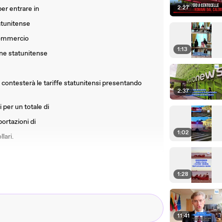
2:27
er entrare in
tatunitense
 commercio
1:13
one statunitense
contesterà le tariffe statunitensi presentando
2:37
 per un totale di
portazioni di
1:02
lari.
1:28
11:41