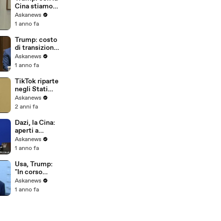
Cina stiamo
andando bene,
Askanews
sarà accordo
1 anno fa
commerciale
equo
Trump: costo
di transizione
per i dazi, ma
Askanews
andrà tutto
1 anno fa
benissimo
TikTok riparte
negli Stati
Uniti, Trump:
Askanews
"Dobbiamo
2 anni fa
salvarla"
Dazi, la Cina:
aperti a
dialogo ma no
Askanews
a pressioni o
1 anno fa
minacce dagli
Usa
Usa, Trump:
"In corso
trattative con
Askanews
la Cina sui
1 anno fa
dazi"