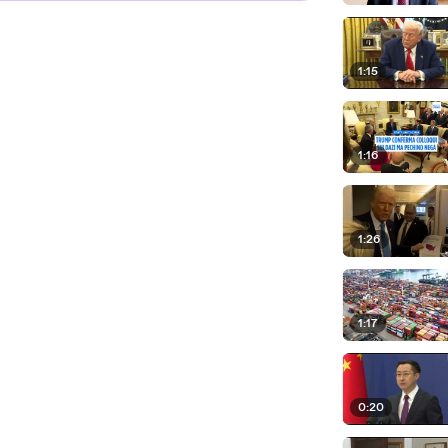
1:15
1:16
1:26
1:17
0:20