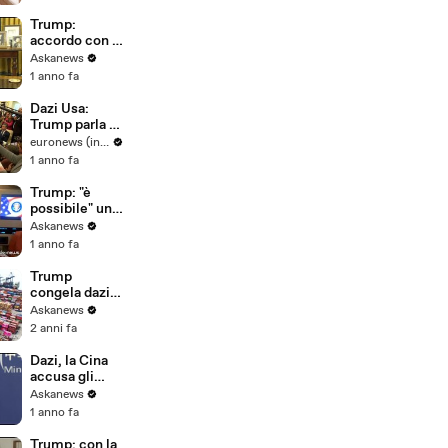
condizioni
Trump:
accordo con la
Cina chiuso,
Askanews
Pechino
1 anno fa
fornirà terre
rare
Dazi Usa:
Trump parla di
colloqui
euronews (in Italiano)
commerciali
1 anno fa
con la Cina ma
Pechino nega
Trump: "è
possibile" un
accordo
Askanews
commerciale
1 anno fa
con la Cina
Trump
congela dazi a
Messico e
Askanews
Canada e
2 anni fa
discuterà con
la Cina
Dazi, la Cina
accusa gli
Stati Uniti di
Askanews
"bullismo
1 anno fa
economico"
Trump: con la