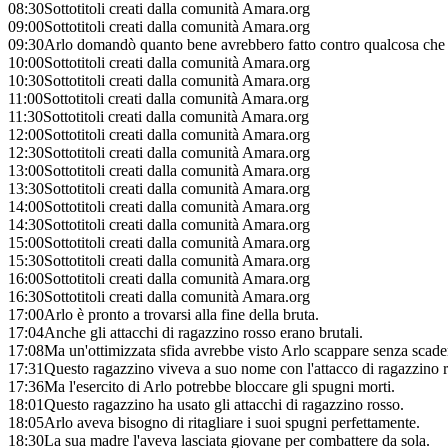
08:30
Sottotitoli creati dalla comunità Amara.org
09:00
Sottotitoli creati dalla comunità Amara.org
09:30
Arlo domandò quanto bene avrebbero fatto contro qualcosa che 
10:00
Sottotitoli creati dalla comunità Amara.org
10:30
Sottotitoli creati dalla comunità Amara.org
11:00
Sottotitoli creati dalla comunità Amara.org
11:30
Sottotitoli creati dalla comunità Amara.org
12:00
Sottotitoli creati dalla comunità Amara.org
12:30
Sottotitoli creati dalla comunità Amara.org
13:00
Sottotitoli creati dalla comunità Amara.org
13:30
Sottotitoli creati dalla comunità Amara.org
14:00
Sottotitoli creati dalla comunità Amara.org
14:30
Sottotitoli creati dalla comunità Amara.org
15:00
Sottotitoli creati dalla comunità Amara.org
15:30
Sottotitoli creati dalla comunità Amara.org
16:00
Sottotitoli creati dalla comunità Amara.org
16:30
Sottotitoli creati dalla comunità Amara.org
17:00
Arlo è pronto a trovarsi alla fine della bruta.
17:04
Anche gli attacchi di ragazzino rosso erano brutali.
17:08
Ma un'ottimizzata sfida avrebbe visto Arlo scappare senza scade
17:31
Questo ragazzino viveva a suo nome con l'attacco di ragazzino r
17:36
Ma l'esercito di Arlo potrebbe bloccare gli spugni morti.
18:01
Questo ragazzino ha usato gli attacchi di ragazzino rosso.
18:05
Arlo aveva bisogno di ritagliare i suoi spugni perfettamente.
18:30
La sua madre l'aveva lasciata giovane per combattere da sola.