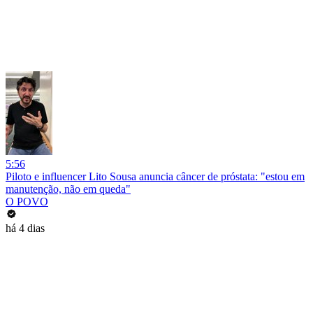
5:56
Piloto e influencer Lito Sousa anuncia câncer de próstata: "estou em
manutenção, não em queda"
O POVO
há 4 dias