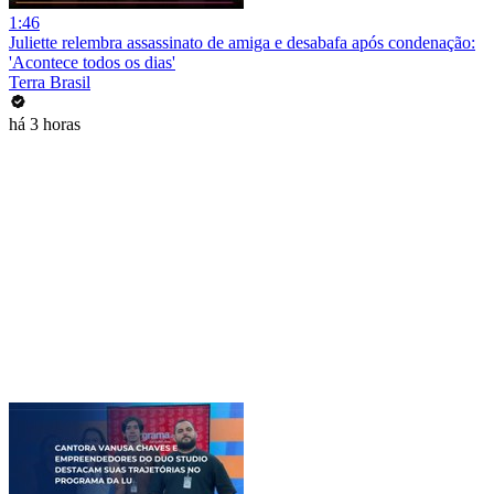
1:46
Juliette relembra assassinato de amiga e desabafa após condenação:
'Acontece todos os dias'
Terra Brasil
há 3 horas