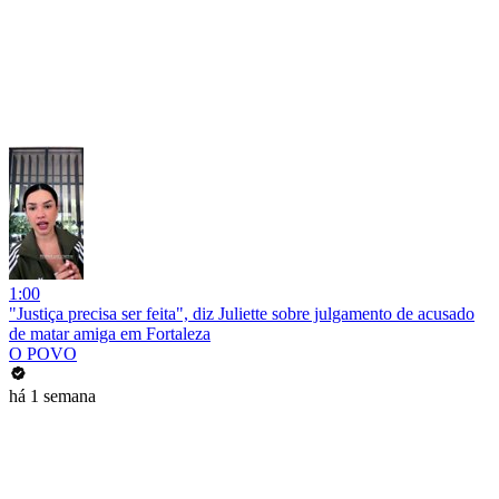
1:00
"Justiça precisa ser feita", diz Juliette sobre julgamento de acusado
de matar amiga em Fortaleza
O POVO
há 1 semana