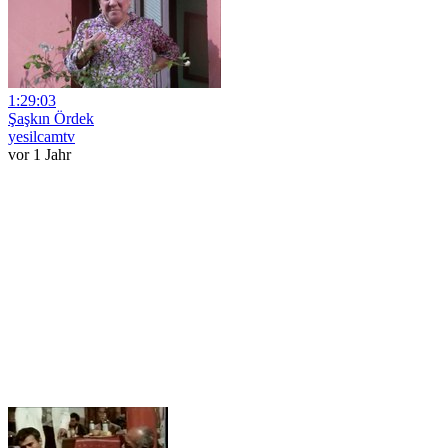
1:29:03
Şaşkın Ördek
yesilcamtv
vor 1 Jahr