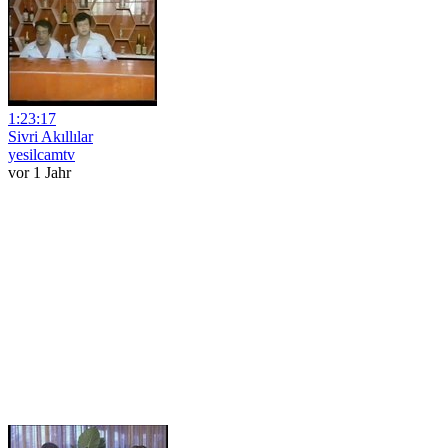
1:23:17
Sivri Akıllılar
yesilcamtv
vor 1 Jahr