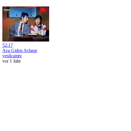
52:17
Ava Giden Avlanır
yesilcamtv
vor 1 Jahr