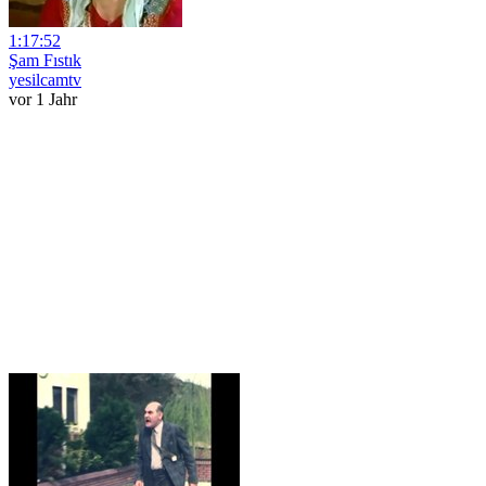
1:17:52
Şam Fıstık
yesilcamtv
vor 1 Jahr