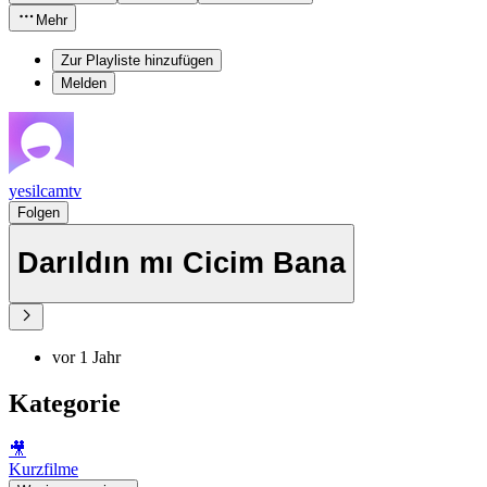
Mehr
Zur Playliste hinzufügen
Melden
yesilcamtv
Folgen
Darıldın mı Cicim Bana
vor 1 Jahr
Kategorie
🎥
Kurzfilme