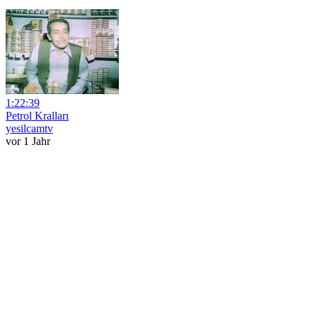
1:22:39
Petrol Kralları
yesilcamtv
vor 1 Jahr