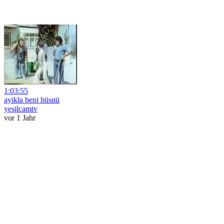
1:03:55
ayikla beni hüsnü
yesilcamtv
vor 1 Jahr