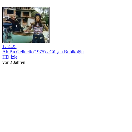
1:14:25
Ah Bu Gelincik (1975) - Gülşen Bubikoğlu
HD İzle
vor 2 Jahren