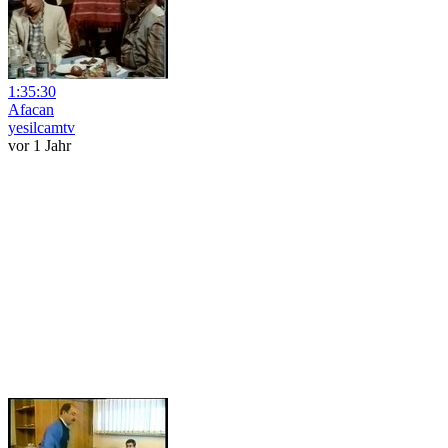
1:35:30
Afacan
yesilcamtv
vor 1 Jahr