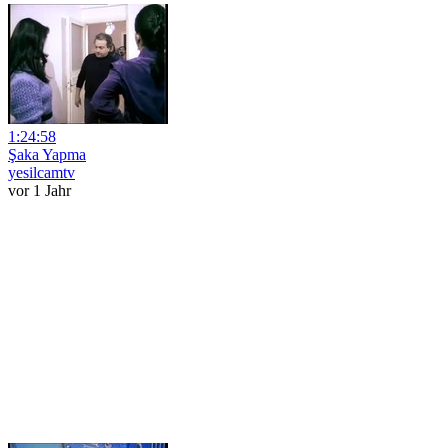
1:24:58
Şaka Yapma
yesilcamtv
vor 1 Jahr