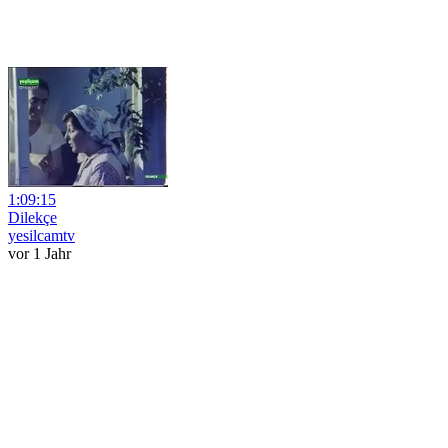
1:09:15
Dilekçe
yesilcamtv
vor 1 Jahr