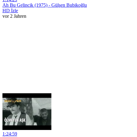
Ah Bu Gelincik (1975) - Gülşen Bubikoğlu
HD İzle
vor 2 Jahren
1:24:59