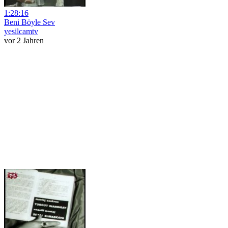
1:28:16
Beni Böyle Sev
yesilcamtv
vor 2 Jahren