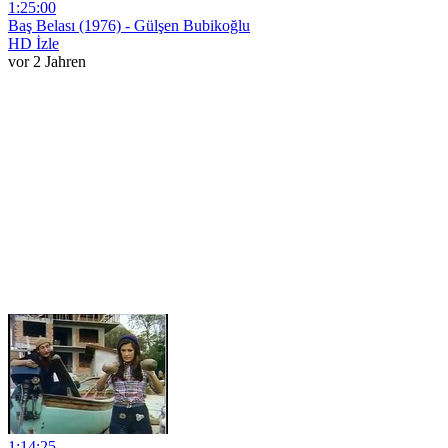
1:25:00
Baş Belası (1976) - Gülşen Bubikoğlu
HD İzle
vor 2 Jahren
1:14:25