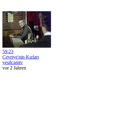
59:23
Cevriye'nin Kızları
yesilcamtv
vor 2 Jahren