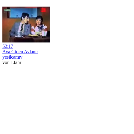
52:17
Ava Giden Avlanır
yesilcamtv
vor 1 Jahr