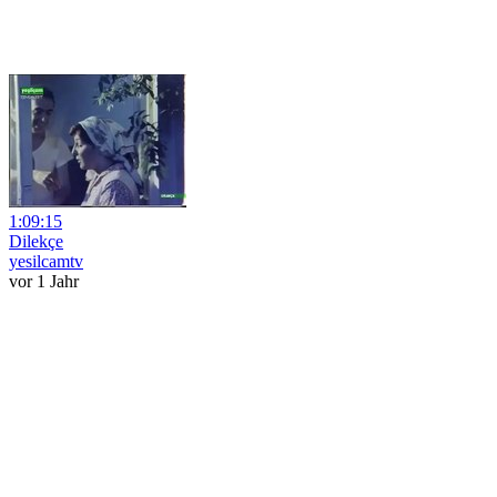
1:09:15
Dilekçe
yesilcamtv
vor 1 Jahr