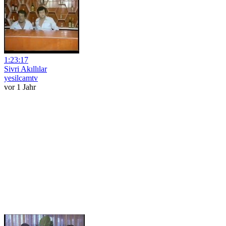
1:23:17
Sivri Akıllılar
yesilcamtv
vor 1 Jahr