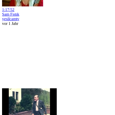
1:17:52
Şam Fıstık
yesilcamtv
vor 1 Jahr