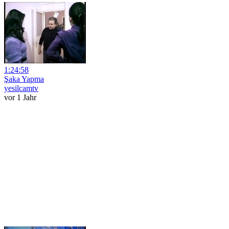
1:24:58
Şaka Yapma
yesilcamtv
vor 1 Jahr