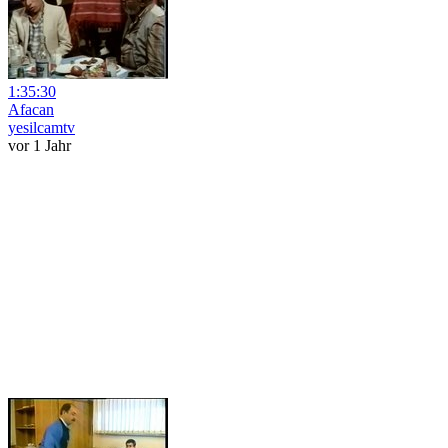
1:35:30
Afacan
yesilcamtv
vor 1 Jahr