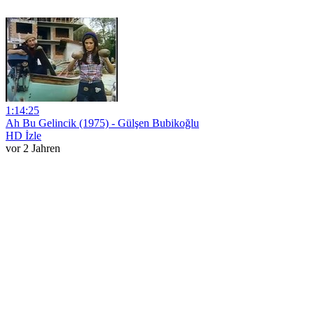
1:14:25
Ah Bu Gelincik (1975) - Gülşen Bubikoğlu
HD İzle
vor 2 Jahren