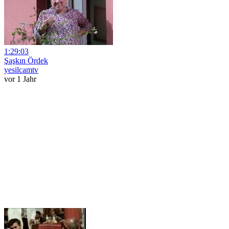
1:29:03
Şaşkın Ördek
yesilcamtv
vor 1 Jahr