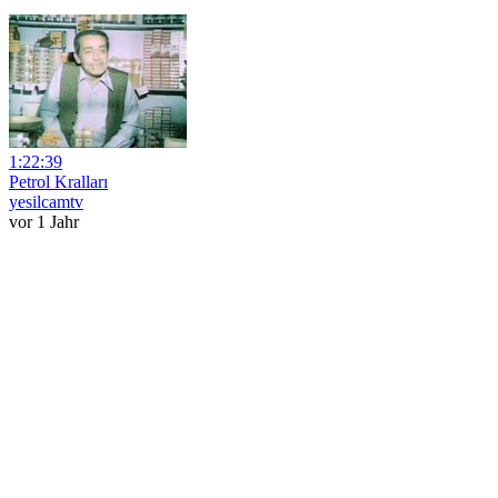
1:22:39
Petrol Kralları
yesilcamtv
vor 1 Jahr