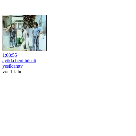
1:03:55
ayikla beni hüsnü
yesilcamtv
vor 1 Jahr