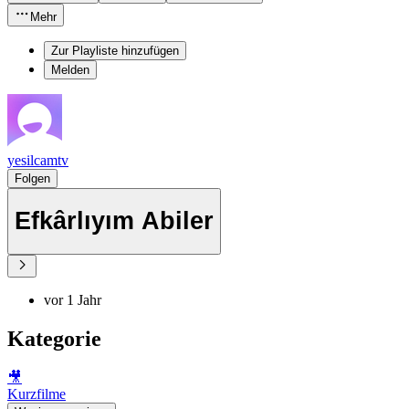
Mehr
Zur Playliste hinzufügen
Melden
yesilcamtv
Folgen
Efkârlıyım Abiler
vor 1 Jahr
Kategorie
🎥
Kurzfilme