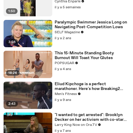
@studio_paillette prêt*
Cynthia Enparle
il y a 5 semaines
1:50
Paralympic Swimmer Jessica Long on
Navigating Post-Competition Lows
SELF Magazine
il y a 2 ans
3:56
This 15-Minute Standing Booty
Burnout Will Toast Your Glutes
POPSUGAR
il y a 4 ans
18:26
Eliud Kipchoge is a perfect
marathoner. Here's how Breaking2
scientists made him faster.
Men's Fitness
il y a 9 ans
2:43
"I wanted to get arrested": Brooklyn
Decker on her activism with co-star
Jane Fonda
Larry King Now on Ora.TV
il y a 7 ans