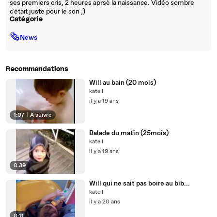
ses premiers cris, 2 heures aprsè la naissance. Vidéo sombre
c'était juste pour le son ;)
Catégorie
🗞
News
Recommandations
Will au bain (20 mois)
katell
il y a 19 ans
1:07
|
À suivre
Balade du matin (25mois)
katell
il y a 19 ans
0:39
Will qui ne sait pas boire au bib...
katell
il y a 20 ans
0:11