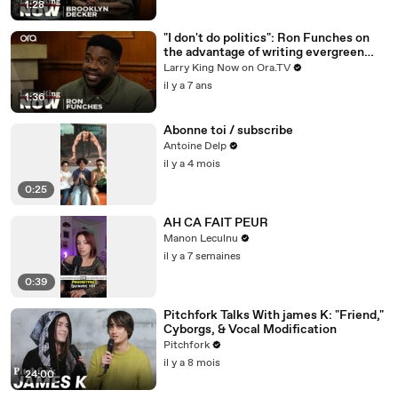
1:28
"I don't do politics": Ron Funches on
the advantage of writing evergreen
jokes
Larry King Now on Ora.TV
il y a 7 ans
1:36
Abonne toi / subscribe
Antoine Delp
il y a 4 mois
0:25
AH CA FAIT PEUR
Manon Leculnu
il y a 7 semaines
0:39
Pitchfork Talks With james K: "Friend,"
Cyborgs, & Vocal Modification
Pitchfork
il y a 8 mois
24:00