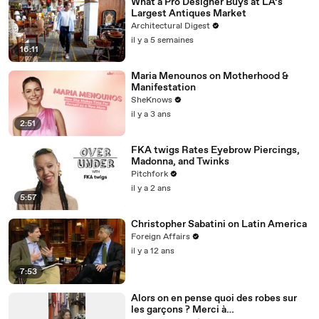
What a Pro Designer Buys at LA’s
Largest Antiques Market
Architectural Digest
il y a 5 semaines
16:11
Maria Menounos on Motherhood &
Manifestation
SheKnows
il y a 3 ans
2:51
FKA twigs Rates Eyebrow Piercings,
Madonna, and Twinks
Pitchfork
il y a 2 ans
5:57
Christopher Sabatini on Latin America
Foreign Affairs
il y a 12 ans
7:53
Alors on en pense quoi des robes sur
les garçons ? Merci à