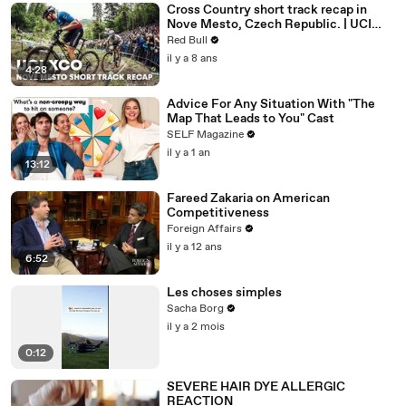
Cross Country short track recap in
Nove Mesto, Czech Republic. | UCI
MTB 2018
Red Bull
il y a 8 ans
4:28
Advice For Any Situation With "The
Map That Leads to You" Cast
SELF Magazine
il y a 1 an
13:12
Fareed Zakaria on American
Competitiveness
Foreign Affairs
il y a 12 ans
6:52
Les choses simples
Sacha Borg
il y a 2 mois
0:12
SEVERE HAIR DYE ALLERGIC
REACTION