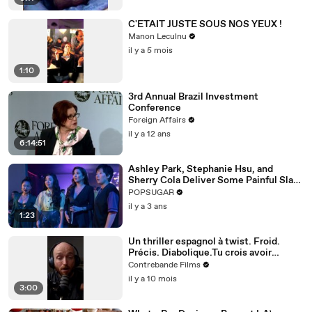
C'ETAIT JUSTE SOUS NOS YEUX !
Manon Leculnu
il y a 5 mois
1:10
3rd Annual Brazil Investment
Conference
Foreign Affairs
il y a 12 ans
6:14:51
Ashley Park, Stephanie Hsu, and
Sherry Cola Deliver Some Painful Slaps
in Hilarious "Joy Ride" Clip
POPSUGAR
il y a 3 ans
1:23
Un thriller espagnol à twist. Froid.
Précis. Diabolique.Tu crois avoir
compris ? Attends la dernière scène.
Contrebande Films
il y a 10 mois
3:00