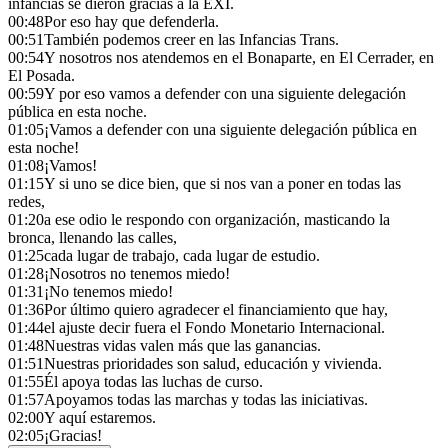
infancias se dieron gracias a la EXI.
00:48
Por eso hay que defenderla.
00:51
También podemos creer en las Infancias Trans.
00:54
Y nosotros nos atendemos en el Bonaparte, en El Cerrader, en
El Posada.
00:59
Y por eso vamos a defender con una siguiente delegación
pública en esta noche.
01:05
¡Vamos a defender con una siguiente delegación pública en
esta noche!
01:08
¡Vamos!
01:15
Y si uno se dice bien, que si nos van a poner en todas las
redes,
01:20
a ese odio le respondo con organización, masticando la
bronca, llenando las calles,
01:25
cada lugar de trabajo, cada lugar de estudio.
01:28
¡Nosotros no tenemos miedo!
01:31
¡No tenemos miedo!
01:36
Por último quiero agradecer el financiamiento que hay,
01:44
el ajuste decir fuera el Fondo Monetario Internacional.
01:48
Nuestras vidas valen más que las ganancias.
01:51
Nuestras prioridades son salud, educación y vivienda.
01:55
Él apoya todas las luchas de curso.
01:57
Apoyamos todas las marchas y todas las iniciativas.
02:00
Y aquí estaremos.
02:05
¡Gracias!