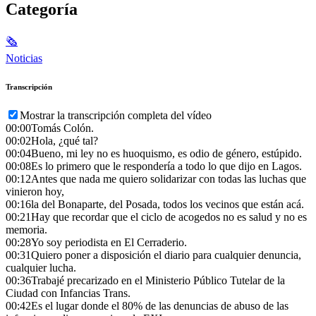
Categoría
🗞
Noticias
Transcripción
Mostrar la transcripción completa del vídeo
00:00
Tomás Colón.
00:02
Hola, ¿qué tal?
00:04
Bueno, mi ley no es huoquismo, es odio de género, estúpido.
00:08
Es lo primero que le respondería a todo lo que dijo en Lagos.
00:12
Antes que nada me quiero solidarizar con todas las luchas que
vinieron hoy,
00:16
la del Bonaparte, del Posada, todos los vecinos que están acá.
00:21
Hay que recordar que el ciclo de acogedos no es salud y no es
memoria.
00:28
Yo soy periodista en El Cerraderio.
00:31
Quiero poner a disposición el diario para cualquier denuncia,
cualquier lucha.
00:36
Trabajé precarizado en el Ministerio Público Tutelar de la
Ciudad con Infancias Trans.
00:42
Es el lugar donde el 80% de las denuncias de abuso de las