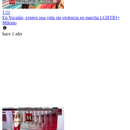
1:11
En Yucatán, exigen una vida sin violencia en marcha LGBTIQ+
Milenio
hace 1 año