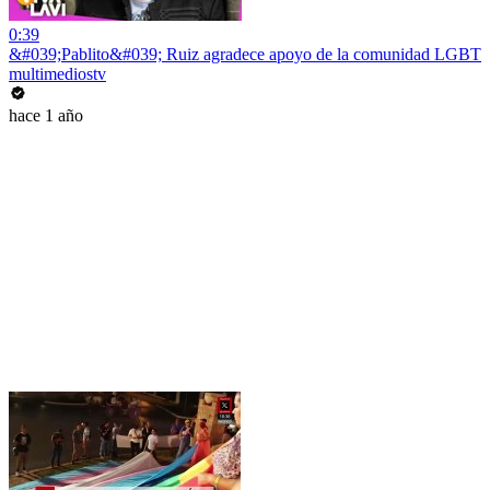
0:39
&#039;Pablito&#039; Ruiz agradece apoyo de la comunidad LGBT
multimediostv
hace 1 año