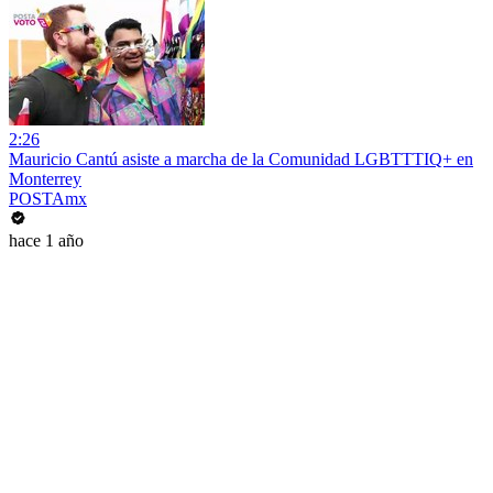
2:26
Mauricio Cantú asiste a marcha de la Comunidad LGBTTTIQ+ en
Monterrey
POSTAmx
hace 1 año