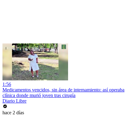
1:56
Medicamentos vencidos, sin área de internamiento: así operaba
clínica donde murió joven tras cirugía
Diario Libre
hace 2 días