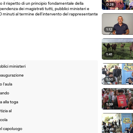
 il rispetto di un principio fondamentale della
0:28
ipendenza dei magistrati tutti, pubblici ministeri e
 20 minuti al termine dell'intervento del rappresentante
1:12
1:41
blici ministeri
 inaugurazione
1:50
 l'aula
ilando
a alla toga
1:39
izia al
icola
nel capoluogo
0:48