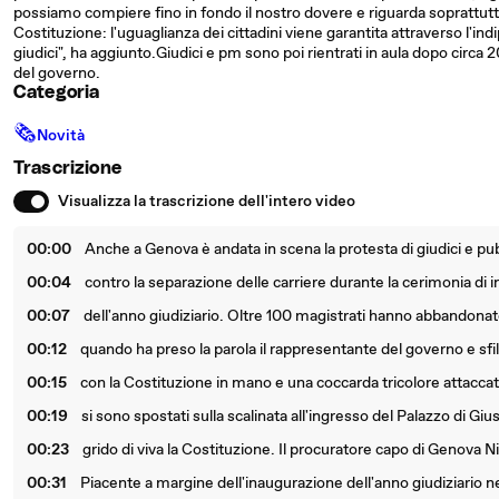
possiamo compiere fino in fondo il nostro dovere e riguarda soprattutto
Costituzione: l'uguaglianza dei cittadini viene garantita attraverso l'ind
giudici", ha aggiunto.Giudici e pm sono poi rientrati in aula dopo circa
del governo.
Categoria
🗞
Novità
Trascrizione
Visualizza la trascrizione dell'intero video
00:00
Anche a Genova è andata in scena la protesta di giudici e pub
00:04
contro la separazione delle carriere durante la cerimonia di
00:07
dell'anno giudiziario. Oltre 100 magistrati hanno abbandonato
00:12
quando ha preso la parola il rappresentante del governo e sf
00:15
con la Costituzione in mano e una coccarda tricolore attaccat
00:19
si sono spostati sulla scalinata all'ingresso del Palazzo di Giust
00:23
grido di viva la Costituzione. Il procuratore capo di Genova N
00:31
Piacente a margine dell'inaugurazione dell'anno giudiziario 