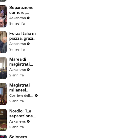
sicurezza
nazionale
Separazione
carriere,
capigruppo
Askanews
maggioranza:
9 mesi fa
giornata
storica
Forza Italia in
piazza: grazie
a noi una
Askanews
giustizia
9 mesi fa
giusta
Marea di
magistrati
nell'atrio: è
Askanews
protesta
2 anni fa
contro la
riforma a
Magistrati
Milano
milanesi
lasciano l'Aula
Corriere della Sera
Magna: la
2 anni fa
protesta delle
toghe
Nordio: "La
milanesi
separazione
contro la
delle carriere
Askanews
separazione
è un grande
2 anni fa
delle carriere
successo"
Sciopero