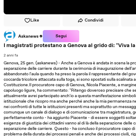
Like
Condividi
Segui
Askanews
I magistrati protestano a Genova al grido di: "Viva l
2 anni fa
Genova, 25 gen. (askanews) - Anche a Genova è andata in scena la protes
separazione delle carriere durante la cerimonia di inaugurazione dell'a
abbandonato l'aula quando ha preso la parola il rappresentante del gov
coccarda tricolore attaccata sulla toga, si sono spostati sulla scalinata al
Costituzione.Il procuratore capo di Genova, Nicola Piacente, a margine 
capoluogo ligure, ha commentato: "Ritengo doveroso precisare che se 
attualmente avrei partecipato anch'io a questa manifestazione simbolic
istituzionale che ricopro ma anche perché anche la mia permanenza nell
nei confronti di tutte le istituzioni presenti ma soprattutto un messaggi
comunque un canale di dialogo e di comunicazione tra magistratura, g
perfettamente conto - ha aggiunto Piacente - di essere soggetti soltan
esigenze di giustizia dei cittadini vanno al di là della separazione delle
separazione delle carriere. Questo - ha concluso il procuratore capo d
problema della durata dei processi penali e anche dei processi civili, ri