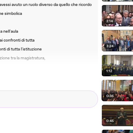
essi avuto un ruolo diverso da quello che ricordo
ne simbolica
2:14
 nell'aula
 confronti di tutta
3:24
i di tutta l'istituzione
ione tra la magistratura,
1:12
0:35
0:45