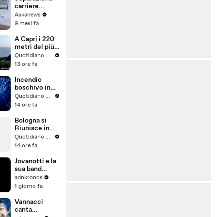
carriere
magistrati:
Askanews
presentato il
9 mesi fa
Comitato per
il sì
A Capri i 220
metri del più
grande yacht
Quotidiano Nazionale
a vela del
13 ore fa
mondo
Incendio
boschivo in
area impervia
Quotidiano Nazionale
a Canossa nel
14 ore fa
reggiano
Bologna si
Riunisce in
Coro per
Quotidiano Nazionale
Omaggiare
14 ore fa
Francesco
Guccini
Jovanotti e la
davanti alla
sua band
sua Casa
rendono
adnkronos
Storica
omaggio al
1 giorno fa
‘Maestrone’
Guccini -
Vannacci
Video
canta