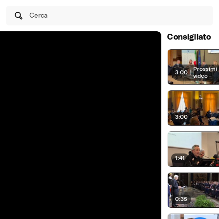
Cerca
Consigliato
Prossimi
3:00
|
video
3:00
1:41
0:35