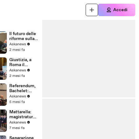
Accedi
Il futuro delle
riforme sulla
giustizia,
Askanews
convegno a
2 mesi fa
Roma
Giustizia, a
Roma il
convegno sul
Askanews
futuro delle
2 mesi fa
riforme
Referendum,
Bachelet:
"Vittoria del
Askanews
no serve a
5 mesi fa
tutti i
cittadini"
Mattarella:
magistratura
ha contribuito
Askanews
ad attuazione
7 mesi fa
Costituzione
Separazione