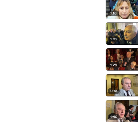
1:16
1:02
1:29
0:41
1:40