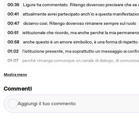
00:35
Ligure ha commentato. Ritengo doveroso precisare che se av
00:41
attualmente avrei partecipato anch'io a questa manifestazio
00:47
diciamo così. Ritengo doveroso rimanere sempre sul ruolo
00:51
istituzionale che ricordo, ma anche perché la mia permanenza
00:58
anche questo è un amore simbolico, è una forma di rispetto ai
01:02
l'istituzione presente, ma soprattutto un messaggio ai confront
01:07
perché rimanga comunque un canale di dialogo, di comunicaz
01:13
il governo e il Parlamento.
Mostra meno
Commenti
Aggiungi
il
tuo
commento