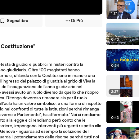
1:17
Segnalibro
Di Più
0:43
a Costituzione"
ta di giudici e pubblici ministeri contro la
0:34
nno giudiziario. Oltre 100 magistrati hanno
erno e, sfilando con la Costituzione in mano e una
l'ingresso del palazzo di giustizia al grido di Viva la
dell'inaugurazione dell'anno giudiziario nel
2:27
avessi avuto un ruolo diverso da quello che ricopro
a. Ritengo doveroso rimanere sia per il ruolo
'aula ha un valore simbolico: è una forma di rispetto
o nei confronti di tutte le istituzioni perché rimanga
overno e Parlamento", ha affermato."Noi ci rendiamo
0:43
to alla legge e ci rendiamo però conto che le
 carriere, impongono interventi più urgenti rispetto alla
i Genova - riguarda ad esempio la soluzione del
guarda il potenziamento delle risorse perché tutti noi