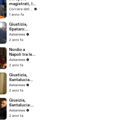
magistrati, la
protesta in
Corriere della Sera
tribunale a
1 anno fa
Milano
Giustizia,
Spataro:
giusto
Askanews
protestare se
2 anni fa
il governo alza
muri
Nordio a
Napoli tra le
proteste dei
Askanews
magistrati:
2 anni fa
Non voglio
umiliarvi
Giustizia,
Santalucia
(Anm): grande
Askanews
preoccupazio
2 anni fa
ne per
separazione
Giusizia,
carriere
Santalucia:
autonomia e
Askanews
indipendenza
2 anni fa
magistrati in
pericolo