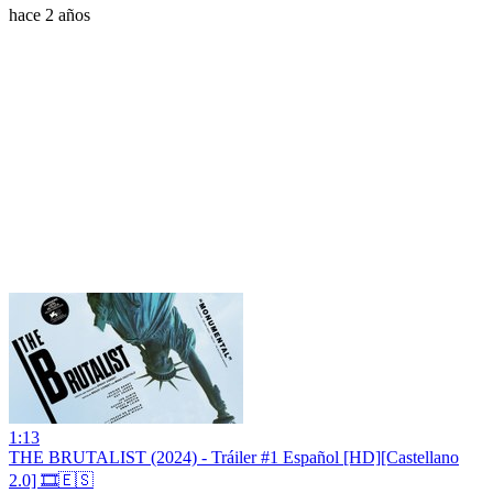
hace 2 años
1:13
THE BRUTALIST (2024) - Tráiler #1 Español [HD][Castellano
2.0] 🎞️🇪🇸