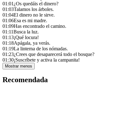
01:01
¿Os quedáis el dinero?
01:03
Talamos los árboles.
01:04
El dinero no le sirve.
01:06
Esa es mi madre.
01:09
Has encontrado el camino.
01:11
Busca la luz.
01:13
¡Qué locura!
01:18
Apágala, ya verás.
01:19
La linterna de los nómadas.
01:23
¿Crees que desaparecerá todo el bosque?
01:30
¡Suscríbete y activa la campanita!
Mostrar menos
Recomendada