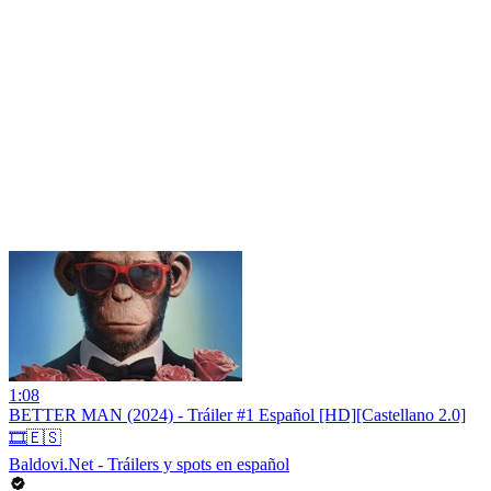
1:08
BETTER MAN (2024) - Tráiler #1 Español [HD][Castellano 2.0]
🎞️🇪🇸
Baldovi.Net - Tráilers y spots en español