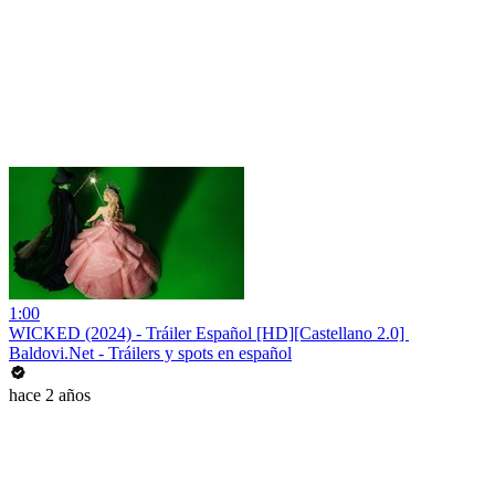
1:00
WICKED (2024) - Tráiler Español [HD][Castellano 2.0] ️
Baldovi.Net - Tráilers y spots en español
hace 2 años