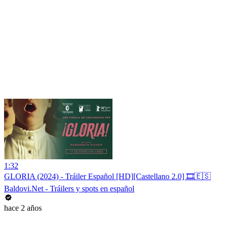
1:32
GLORIA (2024) - Tráiler Español [HD][Castellano 2.0] 🎞️🇪🇸
Baldovi.Net - Tráilers y spots en español
hace 2 años