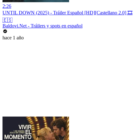
2:26
UNTIL DOWN (2025) - Tráiler Español [HD][Castellano 2.0] 🎞️
🇪🇸
Baldovi.Net - Tráilers y spots en español
hace 1 año