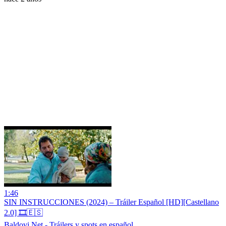
1:46
SIN INSTRUCCIONES (2024) – Tráiler Español [HD][Castellano
2.0] 🎞️🇪🇸
Baldovi.Net - Tráilers y spots en español