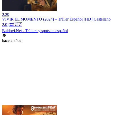
2:29
VIVIR EL MOMENTO (2024) – Tráiler Español [HD][Castellano
2.0] 🎞️🇪🇸
Baldovi.Net - Tráilers y spots en español
hace 2 años