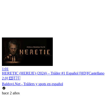
1:01
HERETIC (HEREJE) (2024) – Tráiler #1 Español [HD][Castellano
2.0] 🎞️🇪🇸
Baldovi.Net - Tráilers y spots en español
hace 2 años