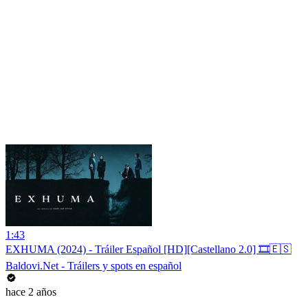
1:43
EXHUMA (2024) - Tráiler Español [HD][Castellano 2.0] 🎞️🇪🇸
Baldovi.Net - Tráilers y spots en español
hace 2 años