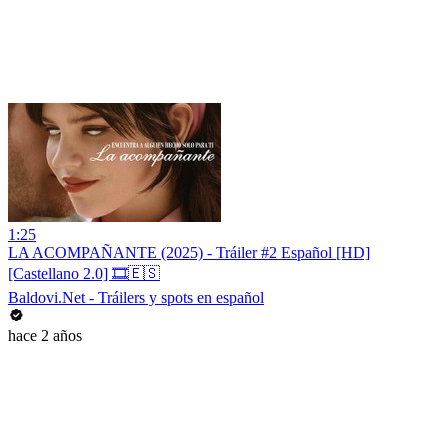
1:25
LA ACOMPAÑANTE (2025) - Tráiler #2 Español [HD]
[Castellano 2.0] 🎞️🇪🇸
Baldovi.Net - Tráilers y spots en español
hace 2 años