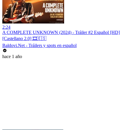
2:24
A COMPLETE UNKNOWN (2024) - Tráiler #2 Español [HD]
[Castellano 2.0] 🎞️🇪🇸
Baldovi.Net - Tráilers y spots en español
hace 1 año