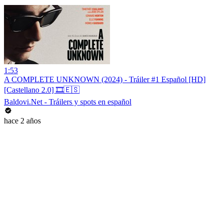
1:53
A COMPLETE UNKNOWN (2024) - Tráiler #1 Español [HD]
[Castellano 2.0] 🎞️🇪🇸
Baldovi.Net - Tráilers y spots en español
hace 2 años