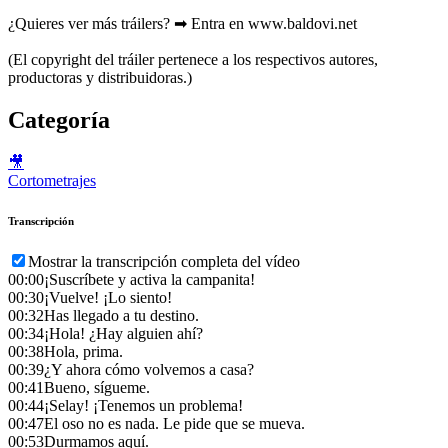
¿Quieres ver más tráilers? ➡ Entra en www.baldovi.net
(El copyright del tráiler pertenece a los respectivos autores,
productoras y distribuidoras.)
Categoría
🎥
Cortometrajes
Transcripción
Mostrar la transcripción completa del vídeo
00:00
¡Suscríbete y activa la campanita!
00:30
¡Vuelve! ¡Lo siento!
00:32
Has llegado a tu destino.
00:34
¡Hola! ¿Hay alguien ahí?
00:38
Hola, prima.
00:39
¿Y ahora cómo volvemos a casa?
00:41
Bueno, sígueme.
00:44
¡Selay! ¡Tenemos un problema!
00:47
El oso no es nada. Le pide que se mueva.
00:53
Durmamos aquí.