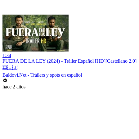
1:34
FUERA DE LA LEY (2024) - Tráiler Español [HD][Castellano 2.0]
🎞️🇪🇸
Baldovi.Net - Tráilers y spots en español
hace 2 años