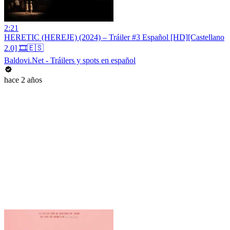
2:21
HERETIC (HEREJE) (2024) – Tráiler #3 Español [HD][Castellano
2.0] 🎞️🇪🇸
Baldovi.Net - Tráilers y spots en español
hace 2 años