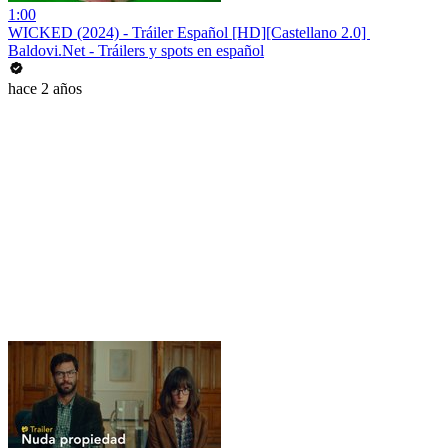
1:00
WICKED (2024) - Tráiler Español [HD][Castellano 2.0] ️
Baldovi.Net - Tráilers y spots en español
hace 2 años