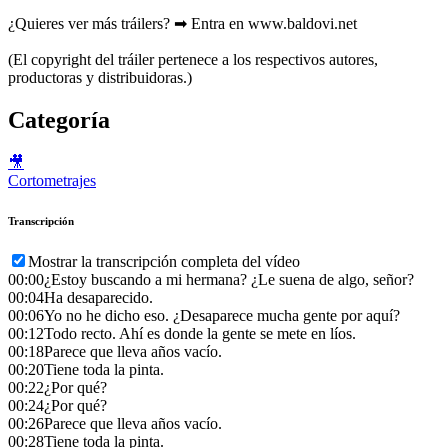
¿Quieres ver más tráilers? ➡ Entra en www.baldovi.net
(El copyright del tráiler pertenece a los respectivos autores,
productoras y distribuidoras.)
Categoría
🎥
Cortometrajes
Transcripción
Mostrar la transcripción completa del vídeo
00:00
¿Estoy buscando a mi hermana? ¿Le suena de algo, señor?
00:04
Ha desaparecido.
00:06
Yo no he dicho eso. ¿Desaparece mucha gente por aquí?
00:12
Todo recto. Ahí es donde la gente se mete en líos.
00:18
Parece que lleva años vacío.
00:20
Tiene toda la pinta.
00:22
¿Por qué?
00:24
¿Por qué?
00:26
Parece que lleva años vacío.
00:28
Tiene toda la pinta.