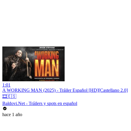
1:01
A WORKING MAN (2025) - Tráiler Español [HD][Castellano 2.0]
🎞️🇪🇸
Baldovi.Net - Tráilers y spots en español
hace 1 año