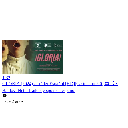
1:32
GLORIA (2024) - Tráiler Español [HD][Castellano 2.0] 🎞️🇪🇸
Baldovi.Net - Tráilers y spots en español
hace 2 años