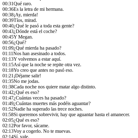
00:31
Qué raro.
00:36
Es la letra de mi hermana.
00:38
¡Ay, mierda!
00:39
Tíos, mirad.
00:40
¿Qué le pasó a toda esta gente?
00:43
¿Dónde está el coche?
00:45
Y Megan.
00:56
¿Qué?
01:09
¿Qué mierda ha pasado?
01:11
Nos han asesinado a todos.
01:13
Y volvemos a estar aquí.
01:15
Así que la noche se repite otra vez.
01:18
Yo creo que antes no pasó eso.
01:21
¡Déjame salir!
01:35
No me jodas.
01:38
Cada noche nos quiere matar algo distinto.
01:42
¿Qué es eso?
01:47
¿Cuántas veces ha pasado?
01:49
¿Cuántas muertes más podéis aguantar?
01:52
Nadie ha superado las trece noches.
01:58
Si queremos sobrevivir, hay que aguantar hasta el amanecer.
02:05
¿Qué es eso?
02:12
Por favor, sácame.
02:13
Voy a cogerlo. No te muevas.
02:14
Sí, vale.