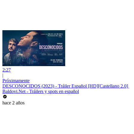
2:27
|
Próximamente
DESCONOCIDOS (2023) - Tráiler Español [HD][Castellano 2.0] ️
Baldovi.Net - Tráilers y spots en español
hace 2 años