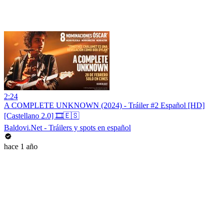
2:24
A COMPLETE UNKNOWN (2024) - Tráiler #2 Español [HD]
[Castellano 2.0] 🎞️🇪🇸
Baldovi.Net - Tráilers y spots en español
hace 1 año