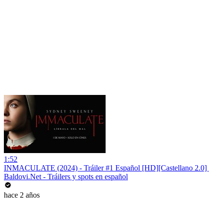
1:52
INMACULATE (2024) - Tráiler #1 Español [HD][Castellano 2.0] ️
Baldovi.Net - Tráilers y spots en español
hace 2 años