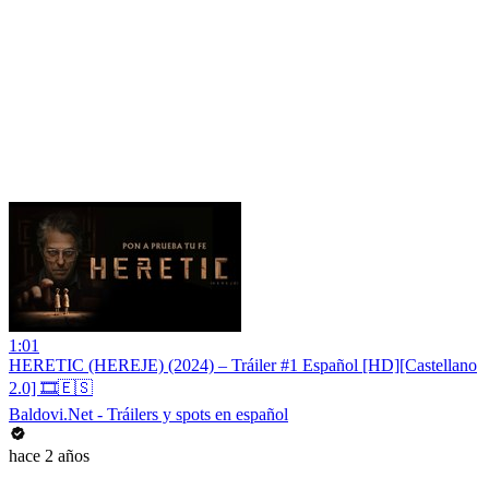
1:01
HERETIC (HEREJE) (2024) – Tráiler #1 Español [HD][Castellano
2.0] 🎞️🇪🇸
Baldovi.Net - Tráilers y spots en español
hace 2 años