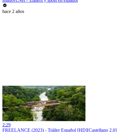
Baldovi.Net - Tráilers y spots en español
hace 2 años
2:29
FREELANCE (2023) - Tráiler Español [HD][Castellano 2.0] ️