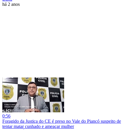
há 2 anos
0:56
Foragido da Justiça do CE é preso no Vale do Piancó suspeito de
tentar matar cunhado e ameaçar mulher