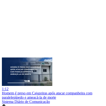
1:12
Homem é preso em Cajazeiras após atacar companheira com
paralelepípedo e ameaçá-la de morte
Sistema Diário de Comunicação