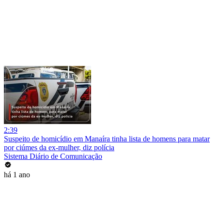
2:39
Suspeito de homicídio em Manaíra tinha lista de homens para matar
por ciúmes da ex-mulher, diz polícia
Sistema Diário de Comunicação
há 1 ano