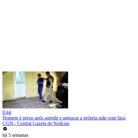
0:44
Homem é preso após agredir e ameaçar a própria mãe com faca
CGN - Central Gazeta de Notícias
há 5 semanas