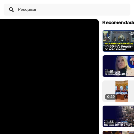
Pesquisar
Recomendad
1:30
|
A Seguir
1:15
0:29
1:37