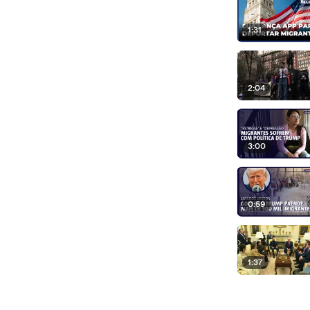
1:31
2:04
3:00
0:59
1:37