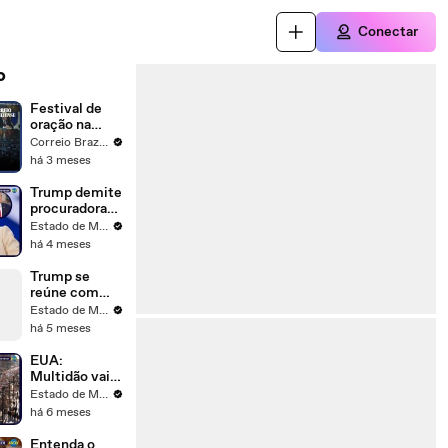
Conectar
o
Festival de
oração na
Casa Branca
Correio Braziliense
reúne
há 3 meses
milhares de
fieis em busca
Trump demite
do resgate das
procuradora-
raízes cristãs
geral Pam
Estado de Minas
nos EUA
Bondi
há 4 meses
Trump se
reúne com
pastores na
Estado de Minas
Casa Branca
há 5 meses
para oração
EUA:
Multidão vai
às ruas contra
Estado de Minas
operações
há 6 meses
anti-
imigração do
Entenda o