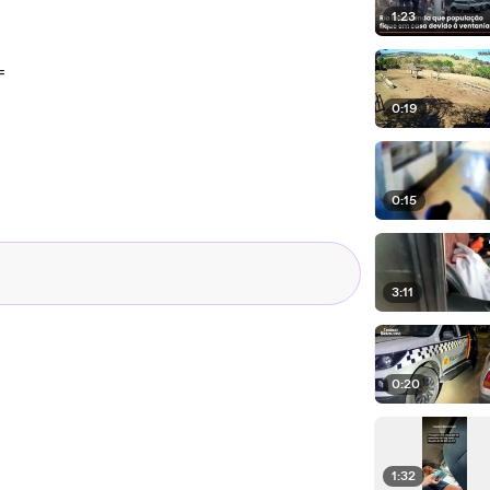
1:23
=
0:19
0:15
3:11
0:20
1:32