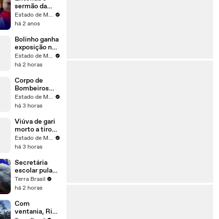
governo
sermão da
Trump
bispa que
Estado de Minas
confrontou
há 2 anos
Trump
Bolinho ganha
exposição no
Palácio das
Estado de Minas
Artes
há 2 horas
Corpo de
Bombeiros
fazem queima
Estado de Minas
residual de
há 3 horas
gás na fábrica
da Suggar
Viúva de gari
morto a tiros
se candidata a
Estado de Minas
deputada
há 3 horas
federal
Secretária
escolar pula
janela e salva
Terra Brasil
estudante
há 2 horas
engasgado em
Teresina (PI)
Com
ventania, Rio