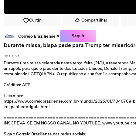
Curtir
Compartilhar
Seguir
Correio Braziliense
Durante missa, bispa pede para Trump ter misericór
há 2 anos
Durante uma missa celebrada nesta terça-feira (21/1), a reverenda Ma
um apelo para que o presidente dos Estados Unidos, Donald Trump, pr
comunidade LGBTQIAPN+. O republicano e sua família acompanhavam a 
Créditos: AFP
Leia mais:
https://www.correiobraziliense.com.br/mundo/2025/01/7040768-bi
imigrantes-e-lgbts.html
================================================
INSCREVA-SE EM NOSSO CANAL NO YOUTUBE: www.youtube.com/@
Siga o Correio Braziliense nas redes sociais: