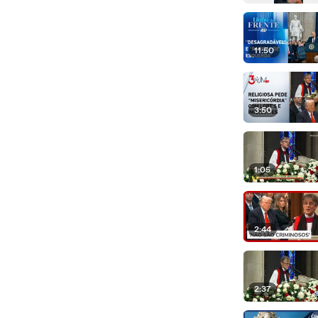
11:50
3:50
1:05
2:44
2:37