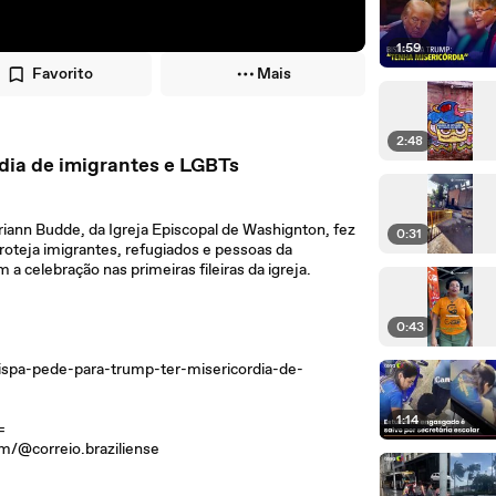
1:59
Favorito
Mais
2:48
dia de imigrantes e LGBTs
riann Budde, da Igreja Episcopal de Washignton, fez
0:31
oteja imigrantes, refugiados e pessoas da
celebração nas primeiras fileiras da igreja.
0:43
spa-pede-para-trump-ter-misericordia-de-
1:14
=
correio.braziliense