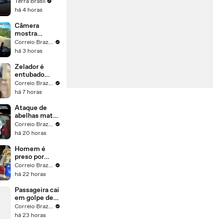
recomenda
Terra Brasil
antecipar o
há 4 horas
encerramento
de atividades
Câmera
não
mostra
essenciais
momento do
Correio Braziliense
acidente em
há 3 horas
Luziânia
Zelador é
entubado
após agressão
Correio Braziliense
de homem em
há 7 horas
situação de
rua na Asa
Ataque de
Norte
abelhas mata
três cachorros
Correio Braziliense
na Fercal
há 20 horas
Homem é
preso por
furto de
Correio Braziliense
combustível
há 22 horas
em Santa
Maria
Passageira cai
em golpe de
motorista de
Correio Braziliense
app após
há 23 horas