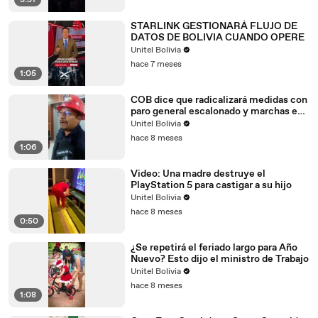
3:51
00:52
ha quedado realmente incómodo
STARLINK GESTIONARÁ FLUJO DE
00:53
con algo que nosotros hemos
DATOS DE BOLIVIA CUANDO OPERE
Unitel Bolivia
00:53
hablado mucho, pero lo que se
hace 7 meses
1:05
00:54
ha quedado realmente incómodo
00:54
con algo que nosotros hemos
COB dice que radicalizará medidas con
paro general escalonado y marchas en
00:55
hablado mucho, pero lo que se
departamentos
Unitel Bolivia
hace 8 meses
00:55
ha quedado realmente incómodo
1:06
00:56
con algo que nosotros hemos
Video: Una madre destruye el
00:56
hablado mucho, pero lo que se
PlayStation 5 para castigar a su hijo
Unitel Bolivia
00:57
ha quedado realmente incómodo
hace 8 meses
0:50
00:57
con algo que nosotros hemos
¿Se repetirá el feriado largo para Año
00:58
hablado mucho, pero lo que se
Nuevo? Esto dijo el ministro de Trabajo
00:58
ha quedado realmente incómodo
Unitel Bolivia
hace 8 meses
00:59
con algo que nosotros hemos
1:08
00:59
hablado mucho, pero lo que se