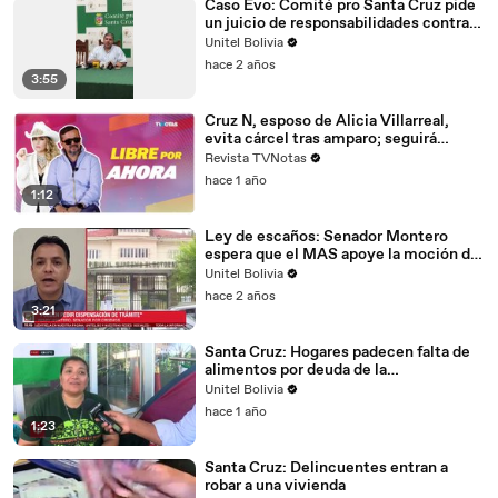
Caso Evo: Comité pro Santa Cruz pide
un juicio de responsabilidades contra
01:00
ha quedado realmente incómodo
Lanchipa
Unitel Bolivia
01:00
con algo que nosotros hemos
hace 2 años
3:55
01:01
hablado mucho, pero lo que se
Cruz N, esposo de Alicia Villarreal,
01:01
ha quedado realmente incómodo
evita cárcel tras amparo; seguirá
proceso legal en libertad
01:02
con algo que nosotros hemos
Revista TVNotas
hace 1 año
01:02
hablado mucho, pero lo que se
1:12
Ley de escaños: Senador Montero
espera que el MAS apoye la moción de
dispensación del trámite
Unitel Bolivia
hace 2 años
3:21
Santa Cruz: Hogares padecen falta de
alimentos por deuda de la
Gobernación, denuncia asambleísta
Unitel Bolivia
hace 1 año
1:23
Santa Cruz: Delincuentes entran a
robar a una vivienda