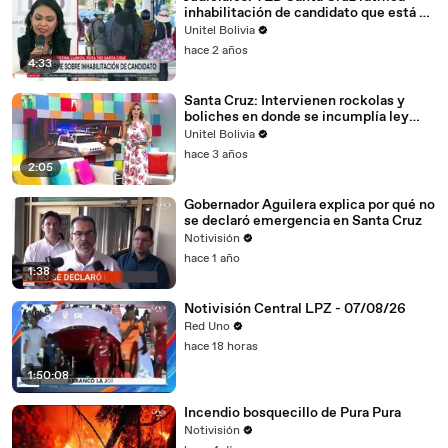
inhabilitación de candidato que está en
00:37
ha quedado realmente incómodo
papeleta electoral
Unitel Bolivia
00:37
con algo que nosotros hemos
hace 2 años
4:33
00:38
hablado mucho, pero lo que se
Santa Cruz: Intervienen rockolas y
00:38
ha quedado realmente incómodo
boliches en donde se incumplía ley
seca
00:39
con algo que nosotros hemos
Unitel Bolivia
hace 3 años
00:39
hablado mucho, pero lo que se
2:05
00:40
ha quedado realmente incómodo
Gobernador Aguilera explica por qué no
se declaró emergencia en Santa Cruz
00:41
con algo que nosotros hemos
Notivisión
00:41
hablado mucho, pero lo que se
hace 1 año
1:38
00:42
ha quedado realmente incómodo
Notivisión Central LPZ - 07/08/26
00:42
con algo que nosotros hemos
Red Uno
00:43
hablado mucho, pero lo que se
hace 18 horas
00:43
ha quedado realmente incómodo
1:50:08
00:44
con algo que nosotros hemos
Incendio bosquecillo de Pura Pura
Notivisión
00:44
hablado mucho, pero lo que se