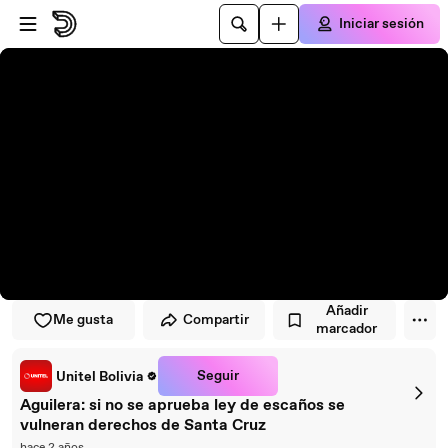
Saltar al reproductor
Saltar al contenido principal
Iniciar sesión
Añadir
Me gusta
Compartir
marcador
Seguir
Unitel Bolivia
Aguilera: si no se aprueba ley de escaños se
vulneran derechos de Santa Cruz