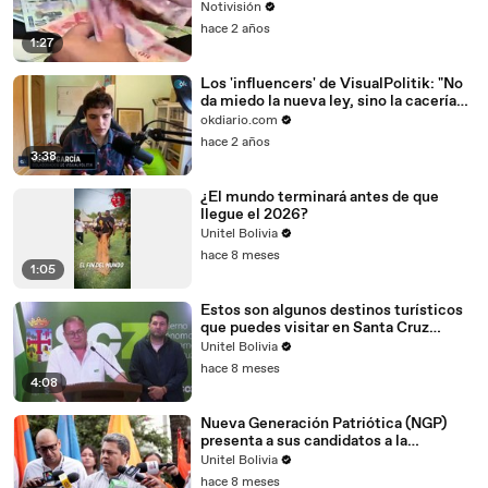
Notivisión
hace 2 años
1:27
Los 'influencers' de VisualPolitik: "No
da miedo la nueva ley, sino la cacería
de Sánchez"
okdiario.com
hace 2 años
3:38
¿El mundo terminará antes de que
llegue el 2026?
Unitel Bolivia
hace 8 meses
1:05
Estos son algunos destinos turísticos
que puedes visitar en Santa Cruz
durante el feriado largo
Unitel Bolivia
hace 8 meses
4:08
Nueva Generación Patriótica (NGP)
presenta a sus candidatos a la
Gobernación de Santa Cruz
Unitel Bolivia
hace 8 meses