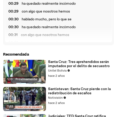
00:29
ha quedado realmente incómodo
00:29
con algo que nosotros hemos
00:30
hablado mucho, pero lo que se
00:30
ha quedado realmente incómodo
00:31
con algo que nosotros hemos
00:32
hablado mucho, pero lo que se
00:32
ha quedado realmente incómodo
Recomendada
00:33
con algo que nosotros hemos
Santa Cruz: Tres aprehendidos serán
imputados por el delito de secuestro
00:33
hablado mucho, pero lo que se
Unitel Bolivia
00:34
ha quedado realmente incómodo
hace 2 años
1:13
|
Próximamente
00:34
con algo que nosotros hemos
Santistevan: Santa Cruz pierde con la
00:35
hablado mucho, pero lo que se
redistribución de escaños
00:35
ha quedado realmente incómodo
Notivisión
hace 2 años
00:36
con algo que nosotros hemos
1:22
00:36
hablado mucho, pero lo que se
​Judiciales: TED Santa Cruz ratifica