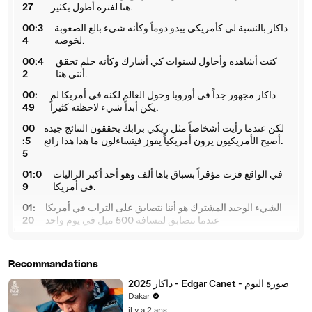
هنا لفترة أطول بكثير.
27
داكار بالنسبة لي كأمريكي يبدو دوماً وكأنه شيء بالغ الصعوبة
00:3
لخوضه.
4
كنت أشاهده وأحاول لسنوات كي أشارك وكأنه حلم تحقق
00:4
أنني هنا.
2
داكار مجهور جداً في أوروبا وحول العالم لكنه في أمريكا لم
00:
يكن أبداً شيء لاحظته كثيراً.
49
لكن عندما رأيت أشخاصاً مثل ريكي برابك يحققون النتائج جيدة
00
أصبح الأمريكيون يرون أمريكياً يفوز فيتساءلون ما هذا هذا رائع.
:5
5
في الواقع فزت مؤقراً بسباق باها ألف وهو أحد أكبر الراليات
01:0
في أمريكا.
9
الشيء الوحيد المشترك هو أننا نتصابق على التراب في أمريكا
01:
عندما نتصابق لمسافة 500 ميل في يوم واحد
20
نستعد لذلك لمدة شهر يوم ثم ينتهي أما هنا نفعل ذلك كل يوم
01
لمدة 12 يوماً مع نفس السيارة والعقل الذي ليس دائماً حاضراً
:2
Recommandations
بالكامل.
6
داكار 2025 - Edgar Canet - صورة اليوم
الكثير من المنافسات التي كنا نقوم بها في أمريكا كانت قصيرة
0
Dakar
حيث تضغط بأقصى سرعة ممكنة ولكن مع كثير من التآكل ويجب
1:
il y a 2 ans