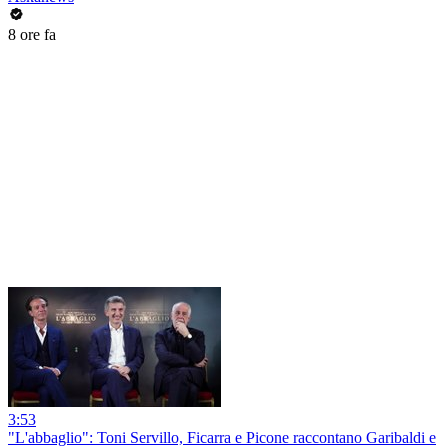
8 ore fa
3:53
"L'abbaglio": Toni Servillo, Ficarra e Picone raccontano Garibaldi e