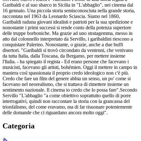
Garibaldi e al suo sbarco in Sicilia in "L'abbaglio", nei cinema dal
16 gennaio. Una piccola storia semisconosciuta nella grande storia,
raccontata nel 1963 da Leonardo Sciascia. Siamo nel 1860,
Garibaldi raduna giovani idealisti e patrioti per la sua spedizione e
nonostante i primi successi si rende conto della potenza superiore
delle truppe borboniche. Ma grazie ad uno stratagemma, messo in
atto dal colonnello interpretato da Servillo, i garibaldini riescono a
conquistare Palermo. Nonostante, o grazie, anche a due buffi
disertori. "Garibaldi si trovò circondato da ventenni, che venivano
da tutta Italia, dalla Toscana, da Bergamo, per mettere insieme
l'Italia. - ha spiegato il regista - Ed erano persone che facevano i
musicisti, facevano gli artisti, bohémien. Oggi il mettere in campo in
maniera così spassionata il proprio credo ideologico non c'è più.
Credo che fare un film del genere abbia un senso, un po' come si
facevano nel neorealismo, che si trattava di rimettere insieme un
sentimento nazionale. Il cinema io credo che lo possa fare".Secondo
Servillo "L'abbaglio "a come obiettivo soprattutto quello di porre
interrogativi, quindi non raccontare la storia con la grancassa del
trionfalismo, del come eravamo, ma di far risuonare potentemente
delle domande che ci riguardano ancora molto oggi".
Categoria
🗞