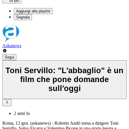
Di più
Aggiungi alla playlist
Segnala
Askanews
Segui
Toni Servillo: "L'abbaglio" è un
film che pone domande
sull'oggi
2 anni fa
Roma, 12 gen. (askanews) - Roberto Andò torna a dirigere Toni
Servillo, Salvo Ficarra e Valentino Picone in una storia legata a