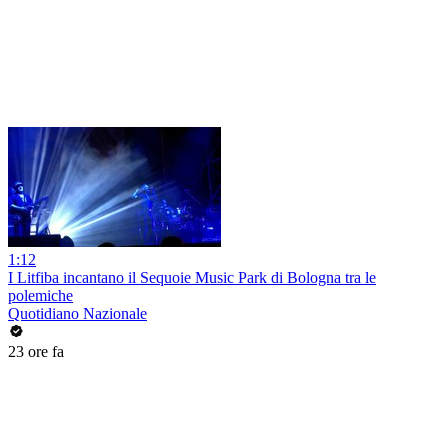
1:12
I Litfiba incantano il Sequoie Music Park di Bologna tra le
polemiche
Quotidiano Nazionale
23 ore fa