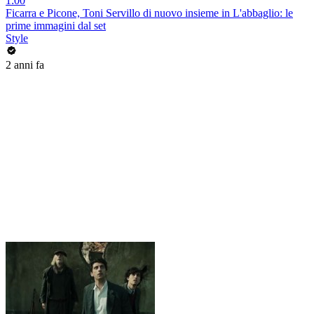
1:00
Ficarra e Picone, Toni Servillo di nuovo insieme in L'abbaglio: le
prime immagini dal set
Style
2 anni fa