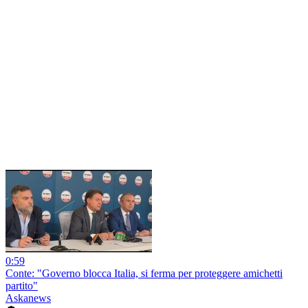
0:59
Conte: "Governo blocca Italia, si ferma per proteggere amichetti
partito"
Askanews