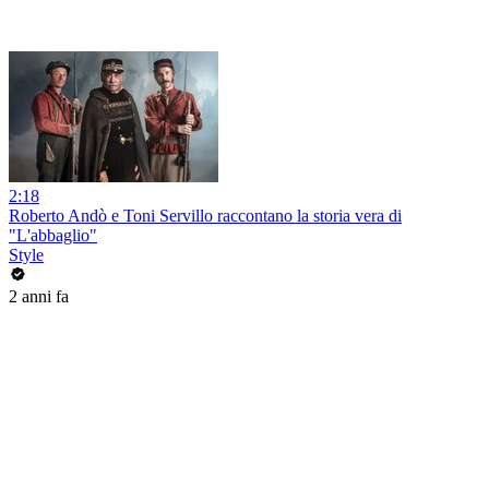
2:18
Roberto Andò e Toni Servillo raccontano la storia vera di
"L'abbaglio"
Style
2 anni fa