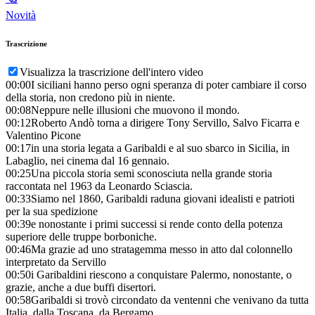
Novità
Trascrizione
Visualizza la trascrizione dell'intero video
00:00
I siciliani hanno perso ogni speranza di poter cambiare il corso
della storia, non credono più in niente.
00:08
Neppure nelle illusioni che muovono il mondo.
00:12
Roberto Andò torna a dirigere Tony Servillo, Salvo Ficarra e
Valentino Picone
00:17
in una storia legata a Garibaldi e al suo sbarco in Sicilia, in
Labaglio, nei cinema dal 16 gennaio.
00:25
Una piccola storia semi sconosciuta nella grande storia
raccontata nel 1963 da Leonardo Sciascia.
00:33
Siamo nel 1860, Garibaldi raduna giovani idealisti e patrioti
per la sua spedizione
00:39
e nonostante i primi successi si rende conto della potenza
superiore delle truppe borboniche.
00:46
Ma grazie ad uno stratagemma messo in atto dal colonnello
interpretato da Servillo
00:50
i Garibaldini riescono a conquistare Palermo, nonostante, o
grazie, anche a due buffi disertori.
00:58
Garibaldi si trovò circondato da ventenni che venivano da tutta
Italia, dalla Toscana, da Bergamo,