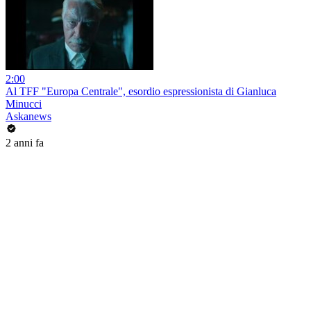
2:00
Al TFF "Europa Centrale", esordio espressionista di Gianluca
Minucci
Askanews
2 anni fa