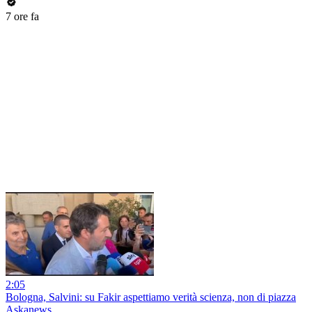
7 ore fa
2:05
Bologna, Salvini: su Fakir aspettiamo verità scienza, non di piazza
Askanews