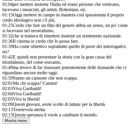
01:04
per mettere insieme l'Italia ed erano persone che venivano,
facevano i musicisti, gli artisti, Bohemian, etc.
01:15
Oggi mettere in campo in maniera così spassionata il proprio
credo ideologico non c'è più.
01:25
Credo che fare un film del genere abbia un senso, un po' come
si facevano nel neorealismo,
01:32
che si trattava di rimettere insieme un sentimento nazionale.
01:36
Il cinema io credo che lo possa fare.
01:39
Ha come obiettivo soprattutto quello di porre dei interrogativi,
no?
01:42
E quindi non presentare la storia con la gran cassa del
trionfalismo, del come eravamo,
01:49
ma invece di far risuonare potentemente delle domande che ci
riguardano ancora molto oggi.
01:59
Siamo un cannone che non scappa.
02:01
Ma chi scappa? Camini!
02:03
Viva Garibaldi!
02:04
Viva Garibaldi!
02:05
Viva la libertà!
02:09
Questi giovani, avete scelto di luttare per la libertà.
02:13
Tenetevela stretta.
02:15
Questa speranza li vuole a cambiare il mondo.
Mostra meno