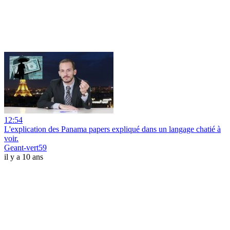
12:54
L'explication des Panama papers expliqué dans un langage chatié à
voir.
Geant-vert59
il y a 10 ans