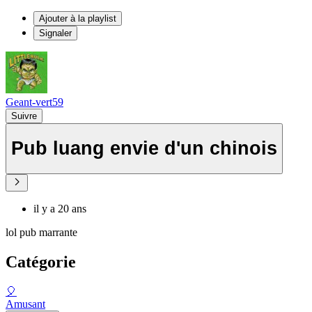
Ajouter à la playlist
Signaler
Geant-vert59
Suivre
Pub luang envie d'un chinois
il y a 20 ans
lol pub marrante
Catégorie
🎈
Amusant