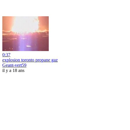
0:37
explosion toronto propane gaz
Geant-vert59
il y a 18 ans