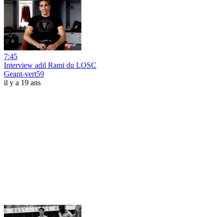
7:45
Interview adil Rami du LOSC
Geant-vert59
il y a 19 ans