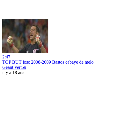
2:47
TOP BUT losc 2008-2009 Bastos cabaye de melo
Geant-vert59
il y a 18 ans