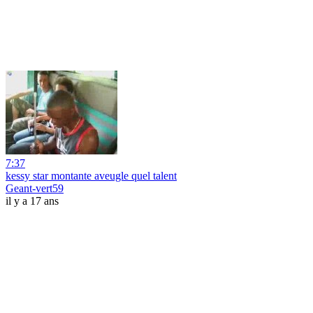
7:37
kessy star montante aveugle quel talent
Geant-vert59
il y a 17 ans