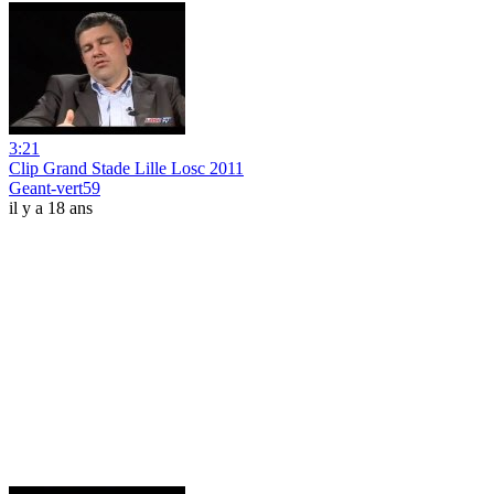
3:21
Clip Grand Stade Lille Losc 2011
Geant-vert59
il y a 18 ans