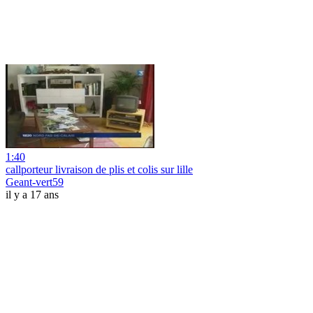
1:40
callporteur livraison de plis et colis sur lille
Geant-vert59
il y a 17 ans