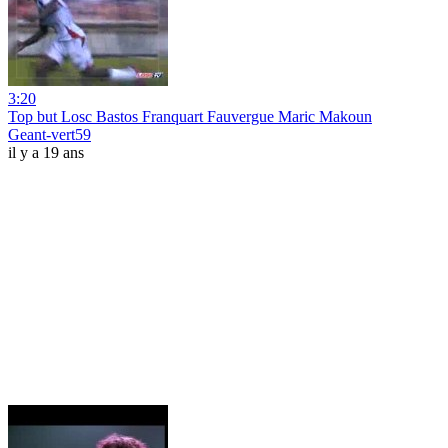
3:20
Top but Losc Bastos Franquart Fauvergue Maric Makoun
Geant-vert59
il y a 19 ans