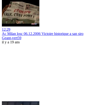
12:29
Ac Milan losc 06.12.2006 Victoire historique a san siro
Geant-vert59
il y a 19 ans