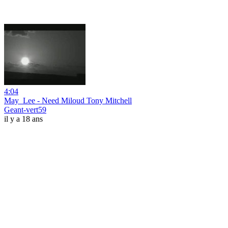
4:04
May_Lee - Need Miloud Tony Mitchell
Geant-vert59
il y a 18 ans