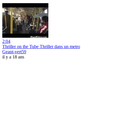
2:04
Thriller on the Tube Thriller dans un metro
Geant-vert59
il y a 18 ans