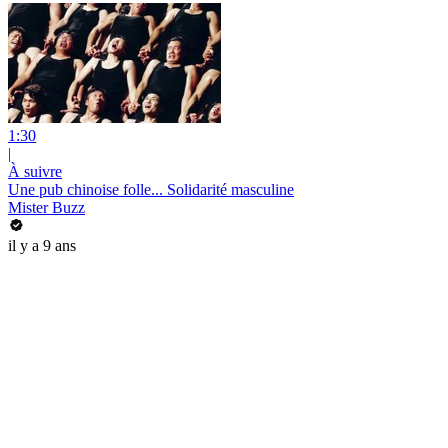
1:30
|
À suivre
Une pub chinoise folle... Solidarité masculine
Mister Buzz
il y a 9 ans