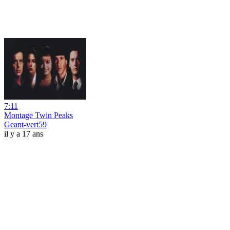
7:11
Montage Twin Peaks
Geant-vert59
il y a 17 ans