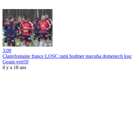
3:09
Clairefontaine france LOSC rami bodmer mavuba domenech losc
Geant-vert59
il y a 18 ans