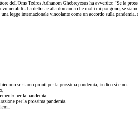
direttore dell'Oms Tedros Adhanom Ghebreyesus ha avvertito: "Se la pro
ra vulnerabili - ha detto - e alla domanda che molti mi pongono, se sia
una legge internazionale vincolante come un accordo sulla pandemia, sarà
iedono se siamo pronti per la prossima pandemia, io dico sì e no.
o,
gremento per la pandemia
parazione per la prossima pandemia.
blemi.