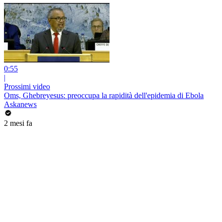
0:55
|
Prossimi video
Oms, Ghebreyesus: preoccupa la rapidità dell'epidemia di Ebola
Askanews
2 mesi fa