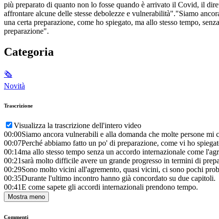
più preparato di quanto non lo fosse quando è arrivato il Covid, il 
affrontare alcune delle stesse debolezze e vulnerabilità"."Siamo anco
una certa preparazione, come ho spiegato, ma allo stesso tempo, senza 
preparazione".
Categoria
🗞
Novità
Trascrizione
Visualizza la trascrizione dell'intero video
00:00
Siamo ancora vulnerabili e alla domanda che molte persone mi ch
00:07
Perché abbiamo fatto un po' di preparazione, come vi ho spiegat
00:14
ma allo stesso tempo senza un accordo internazionale come l'a
00:21
sarà molto difficile avere un grande progresso in termini di pre
00:29
Sono molto vicini all'agremento, quasi vicini, ci sono pochi pro
00:35
Durante l'ultimo incontro hanno già concordato su due capitoli.
00:41
E come sapete gli accordi internazionali prendono tempo.
Mostra meno
Commenti