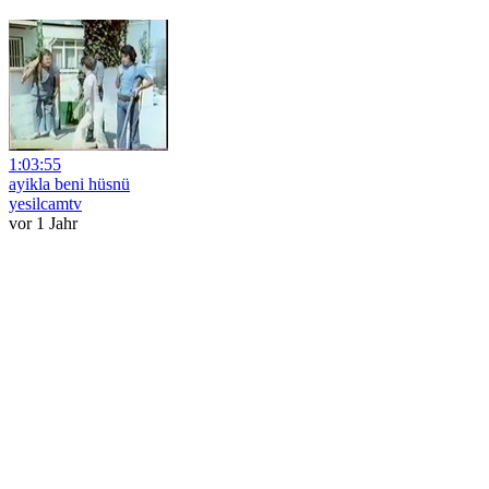
1:03:55
ayikla beni hüsnü
yesilcamtv
vor 1 Jahr