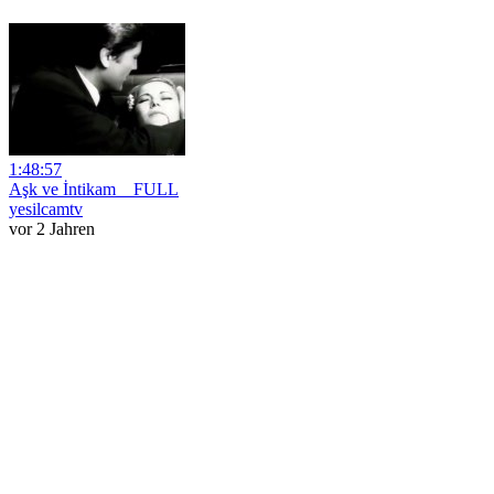
1:48:57
Aşk ve İntikam _ FULL
yesilcamtv
vor 2 Jahren