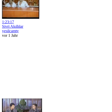
1:23:17
Sivri Akıllılar
yesilcamtv
vor 1 Jahr