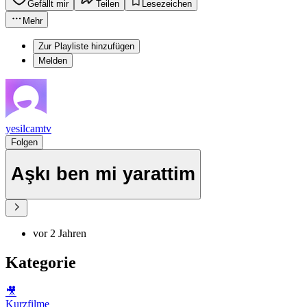
Gefällt mir
Teilen
Lesezeichen
Mehr
Zur Playliste hinzufügen
Melden
yesilcamtv
Folgen
Aşkı ben mi yarattim
vor 2 Jahren
Kategorie
🎥
Kurzfilme