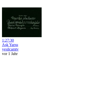
1:27:30
Aşk Yarışı
yesilcamtv
vor 1 Jahr