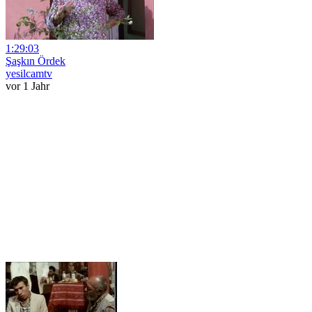
1:29:03
Şaşkın Ördek
yesilcamtv
vor 1 Jahr