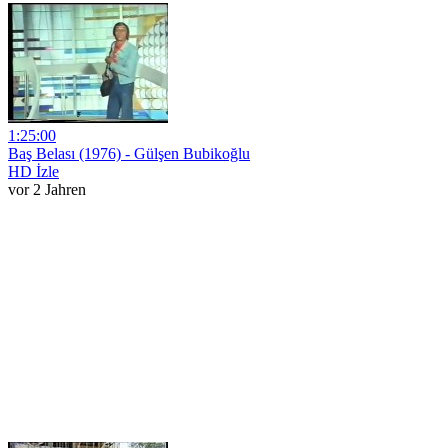
1:25:00
Baş Belası (1976) - Gülşen Bubikoğlu
HD İzle
vor 2 Jahren