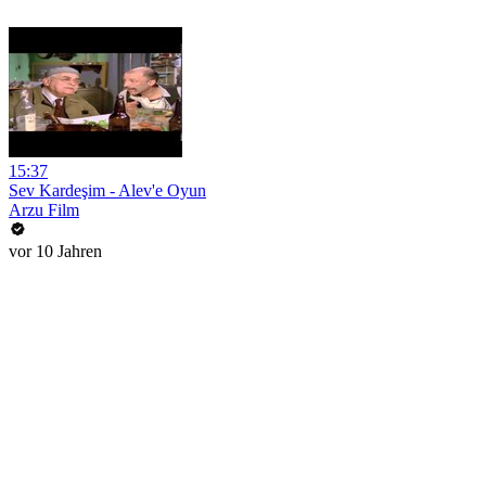
15:37
Sev Kardeşim - Alev'e Oyun
Arzu Film
vor 10 Jahren