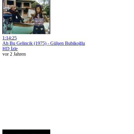
1:14:25
Ah Bu Gelincik (1975) - Gülşen Bubikoğlu
HD İzle
vor 2 Jahren