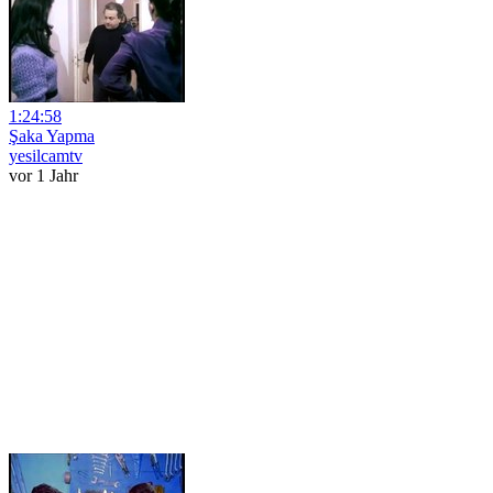
1:24:58
Şaka Yapma
yesilcamtv
vor 1 Jahr