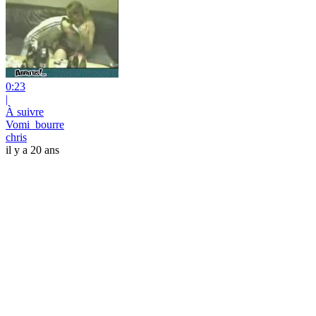
0:23
|
À suivre
Vomi_bourre
chris
il y a 20 ans