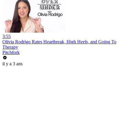
3:55
Olivia Rodrigo Rates Heartbreak, High Heels, and Going To
Therapy
Pitchfork
il y a 3 ans