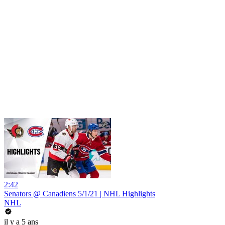
2:42
Senators @ Canadiens 5/1/21 | NHL Highlights
NHL
il y a 5 ans