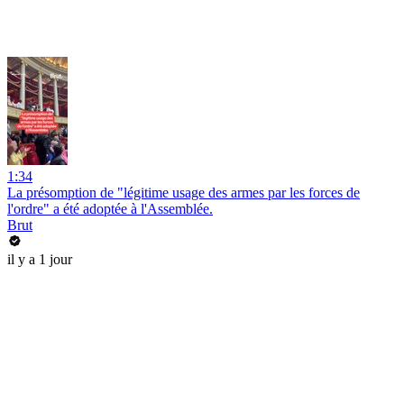
1:34
La présomption de "légitime usage des armes par les forces de
l'ordre" a été adoptée à l'Assemblée.
Brut
il y a 1 jour