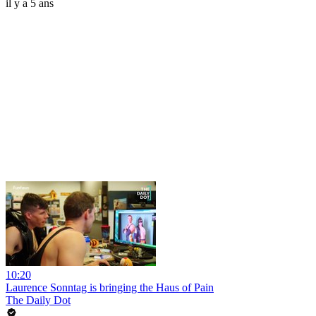
il y a 5 ans
10:20
Laurence Sonntag is bringing the Haus of Pain
The Daily Dot