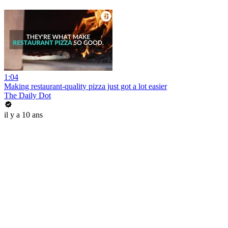
1:04
Making restaurant-quality pizza just got a lot easier
The Daily Dot
il y a 10 ans