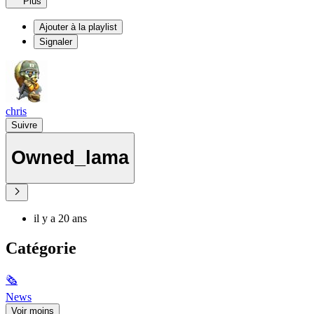
Plus
Ajouter à la playlist
Signaler
chris
Suivre
Owned_lama
il y a 20 ans
Catégorie
🗞
News
Voir moins