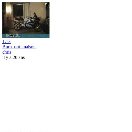
1:13
Burn_out_maison
chris
il y a 20 ans