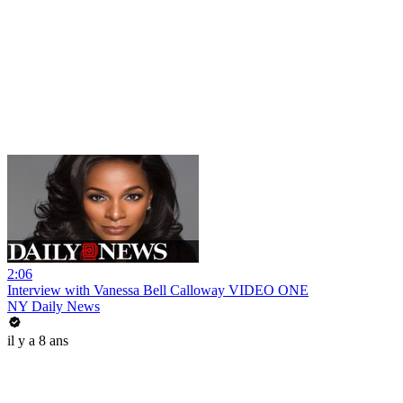
2:06
Interview with Vanessa Bell Calloway VIDEO ONE
NY Daily News
il y a 8 ans