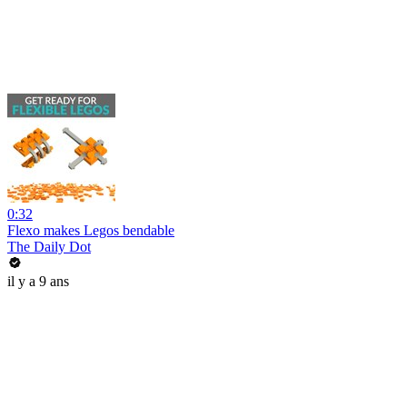
0:32
Flexo makes Legos bendable
The Daily Dot
il y a 9 ans