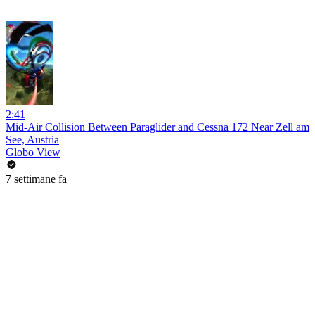
2:41
Mid-Air Collision Between Paraglider and Cessna 172 Near Zell am
See, Austria
Globo View
7 settimane fa