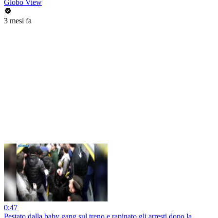
Globo View
3 mesi fa
0:47
Pestato dalla baby gang sul treno e rapinato gli arresti dopo la