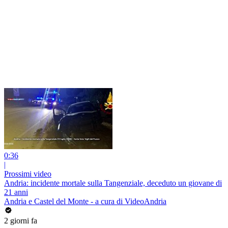
0:36
|
Prossimi video
Andria: incidente mortale sulla Tangenziale, deceduto un giovane di
21 anni
Andria e Castel del Monte - a cura di VideoAndria
2 giorni fa