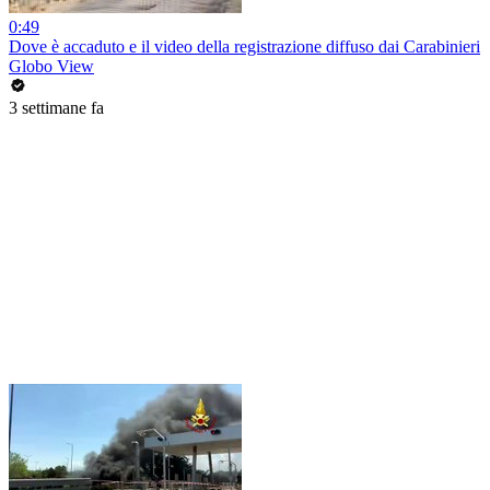
0:49
Dove è accaduto e il video della registrazione diffuso dai Carabinieri
Globo View
3 settimane fa