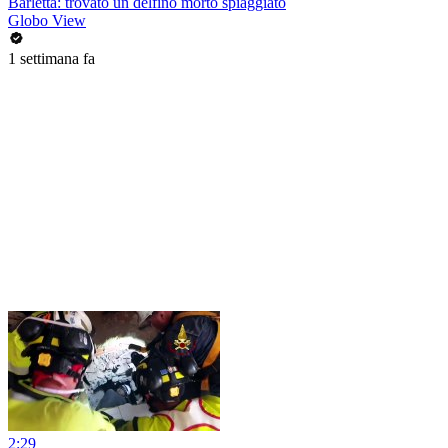
Barletta: trovato un delfino morto spiaggiato
Globo View
1 settimana fa
2:29