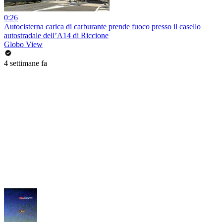
0:26
Autocisterna carica di carburante prende fuoco presso il casello
autostradale dell’A14 di Riccione
Globo View
4 settimane fa