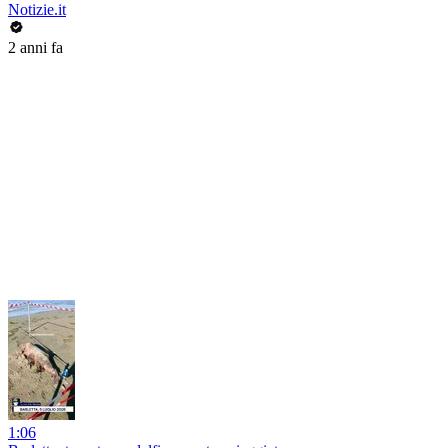
Notizie.it
2 anni fa
1:06