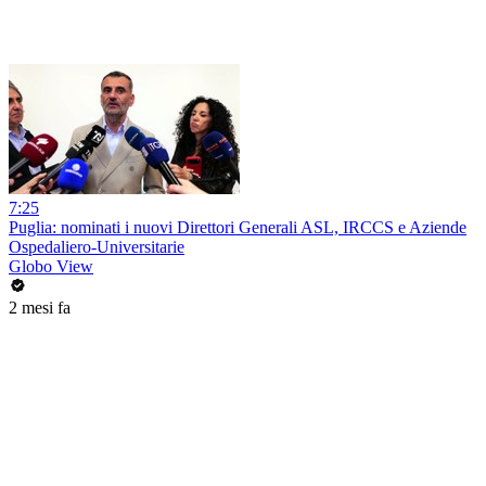
7:25
Puglia: nominati i nuovi Direttori Generali ASL, IRCCS e Aziende
Ospedaliero-Universitarie
Globo View
2 mesi fa