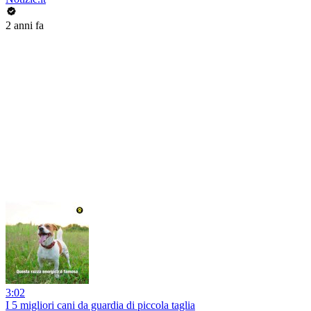
2 anni fa
3:02
I 5 migliori cani da guardia di piccola taglia