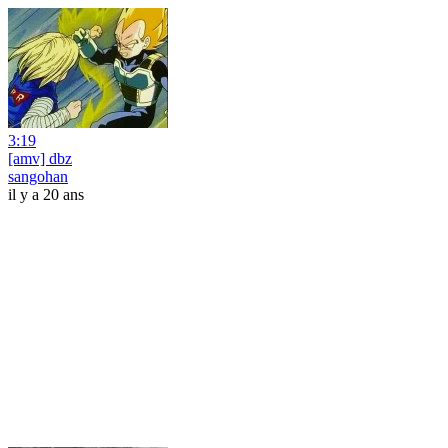
3:19
[amv] dbz
sangohan
il y a 20 ans