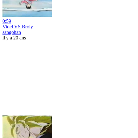
0:59
Videl VS Broly
sangohan
il y a 20 ans