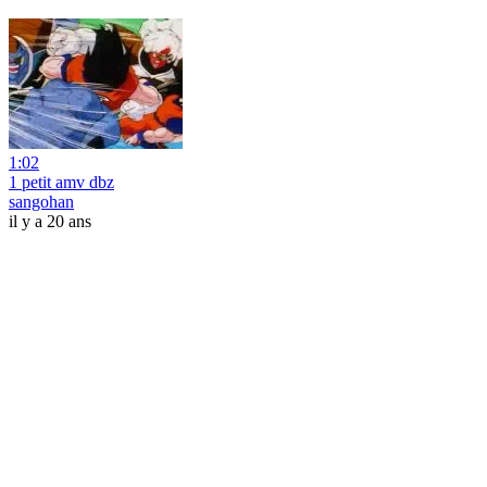
1:02
1 petit amv dbz
sangohan
il y a 20 ans