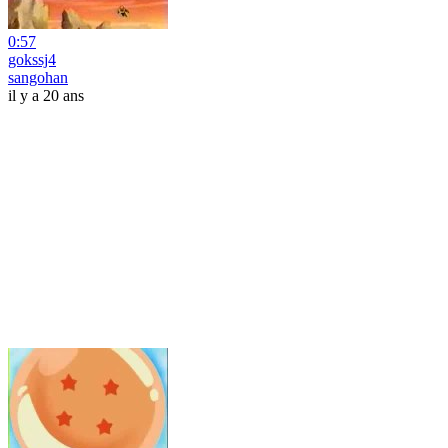
0:57
gokssj4
sangohan
il y a 20 ans