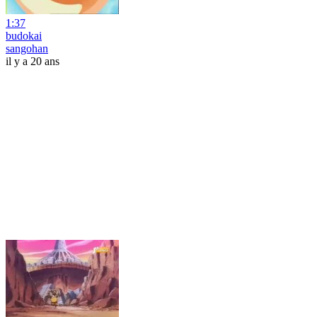
1:37
budokai
sangohan
il y a 20 ans