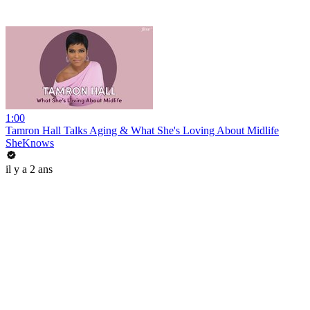
1:00
Tamron Hall Talks Aging & What She's Loving About Midlife
SheKnows
il y a 2 ans