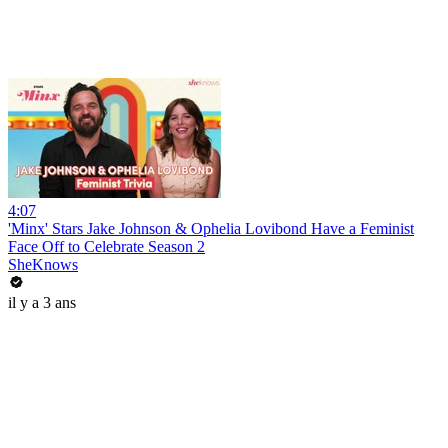
4:07
'Minx' Stars Jake Johnson & Ophelia Lovibond Have a Feminist
Face Off to Celebrate Season 2
SheKnows
il y a 3 ans