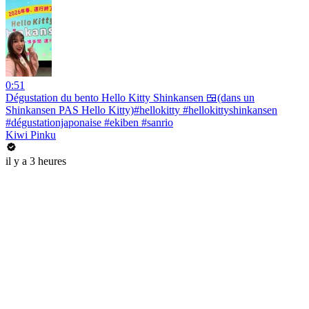
0:51
Dégustation du bento Hello Kitty Shinkansen 🍱(dans un
Shinkansen PAS Hello Kitty)#hellokitty #hellokittyshinkansen
#dégustationjaponaise #ekiben #sanrio
Kiwi Pinku
il y a 3 heures