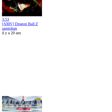
3:53
[AMV] Dragon Ball Z
sangohan
il y a 20 ans