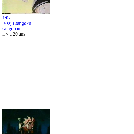
1:02
le ssj3 sangoku
sangohan
il y a 20 ans