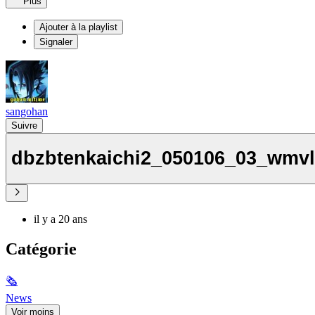
Plus
Ajouter à la playlist
Signaler
sangohan
Suivre
dbzbtenkaichi2_050106_03_wmv
il y a 20 ans
Catégorie
🗞
News
Voir moins