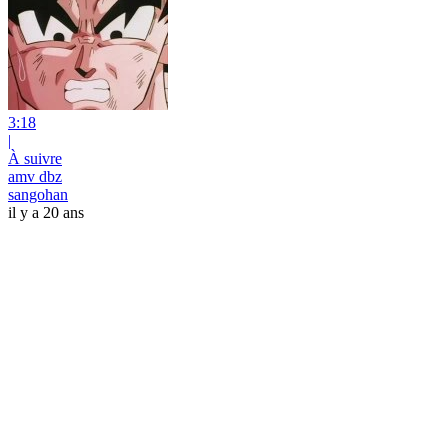
3:18
|
À suivre
amv dbz
sangohan
il y a 20 ans