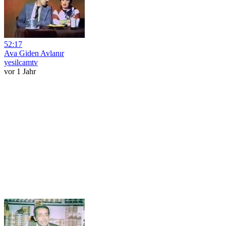
52:17
Ava Giden Avlanır
yesilcamtv
vor 1 Jahr