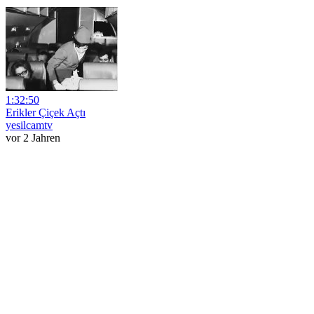
1:32:50
Erikler Çiçek Açtı
yesilcamtv
vor 2 Jahren