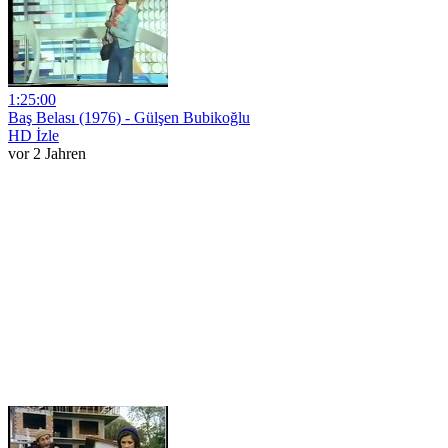
1:25:00
Baş Belası (1976) - Gülşen Bubikoğlu
HD İzle
vor 2 Jahren