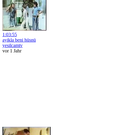
1:03:55
ayikla beni hüsnü
yesilcamtv
vor 1 Jahr