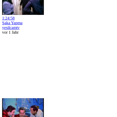
1:24:58
Şaka Yapma
yesilcamtv
vor 1 Jahr