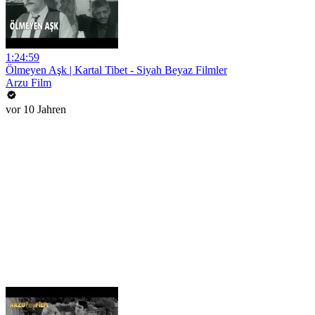
1:24:59
Ölmeyen Aşk | Kartal Tibet - Siyah Beyaz Filmler
Arzu Film
vor 10 Jahren