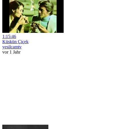
1:15:46
Küskün Çiçek
yesilcamtv
vor 1 Jahr