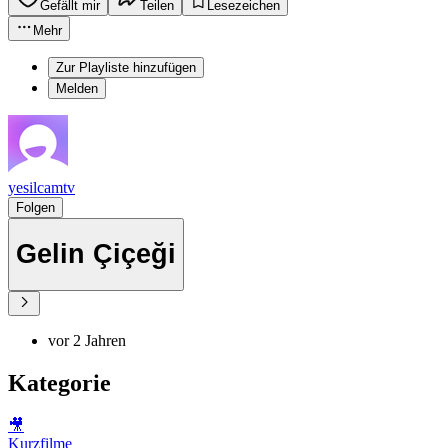
Gefällt mir
Teilen
Lesezeichen
Mehr
Zur Playliste hinzufügen
Melden
yesilcamtv
Folgen
Gelin Çiçeği
vor 2 Jahren
Kategorie
🎥
Kurzfilme