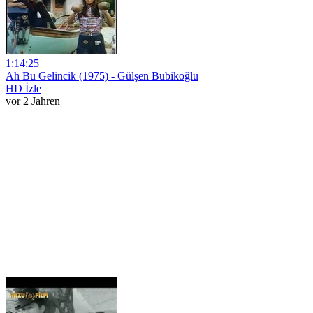
1:14:25
Ah Bu Gelincik (1975) - Gülşen Bubikoğlu
HD İzle
vor 2 Jahren