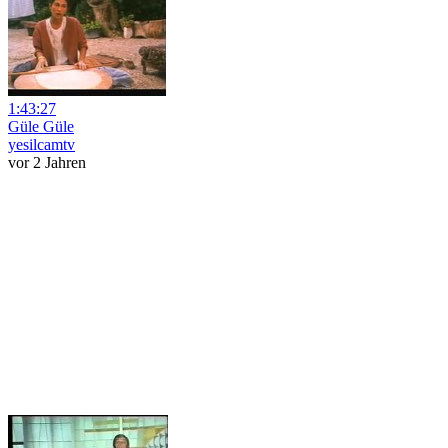
1:43:27
Güle Güle
yesilcamtv
vor 2 Jahren