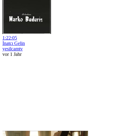
1:22:05
İnatçı Gelin
yesilcamtv
vor 1 Jahr