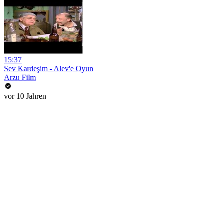
15:37
Sev Kardeşim - Alev'e Oyun
Arzu Film
vor 10 Jahren