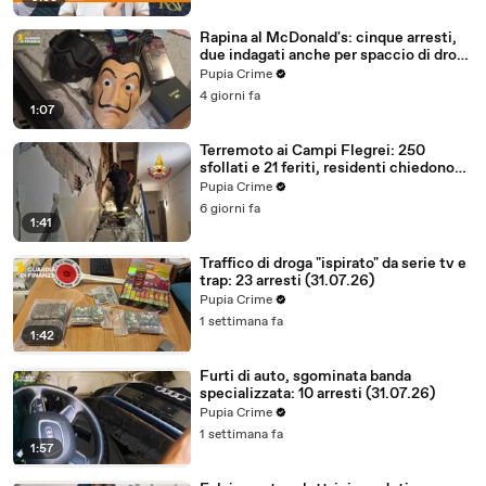
Rapina al McDonald's: cinque arresti,
due indagati anche per spaccio di droga
(03.08.26)
Pupia Crime
4 giorni fa
1:07
Terremoto ai Campi Flegrei: 250
sfollati e 21 feriti, residenti chiedono
certezze sul futuro (01.08.26)
Pupia Crime
6 giorni fa
1:41
Traffico di droga "ispirato" da serie tv e
trap: 23 arresti (31.07.26)
Pupia Crime
1 settimana fa
1:42
Furti di auto, sgominata banda
specializzata: 10 arresti (31.07.26)
Pupia Crime
1 settimana fa
1:57