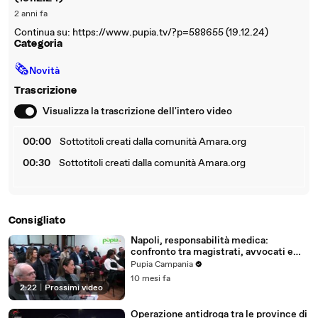
2 anni fa
Continua su: https://www.pupia.tv/?p=588655 (19.12.24)
Categoria
🗞
Novità
Trascrizione
Visualizza la trascrizione dell'intero video
00:00
Sottotitoli creati dalla comunità Amara.org
00:30
Sottotitoli creati dalla comunità Amara.org
Consigliato
Napoli, responsabilità medica:
confronto tra magistrati, avvocati e
assicurazioni (22.10.25)
Pupia Campania
10 mesi fa
2:22
|
Prossimi video
Operazione antidroga tra le province di