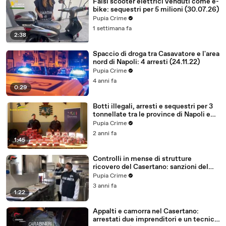
Falsi scooter elettrici venduti come e-
bike: sequestri per 5 milioni (30.07.26)
Pupia Crime
1 settimana fa
2:38
Spaccio di droga tra Casavatore e l'area
nord di Napoli: 4 arresti (24.11.22)
Pupia Crime
4 anni fa
0:29
Botti illegali, arresti e sequestri per 3
tonnellate tra le province di Napoli e
Caserta (30.12.24)
Pupia Crime
2 anni fa
1:45
Controlli in mense di strutture
ricovero del Casertano: sanzioni del
Nas (05.04.23)
Pupia Crime
3 anni fa
1:22
Appalti e camorra nel Casertano:
arrestati due imprenditori e un tecnico