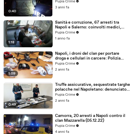
comunale (08.11.23)
Pupia Crime
3 anni fa
0:40
Sanità e corruzione, 67 arresti tra
Napoli e Salerno: coinvolti medici,
impiegati Asl e impresari funebri
Pupia Crime
(11.03.25)
1 anno fa
1:18
Napoli, i droni del clan per portare
droga e cellulari in carcere: Polizia
esegue 12 misure cautelari (18.11.24)
Pupia Crime
2 anni fa
1:09
Truffe assicurative, sequestrate targhe
polacche nel Napoletano: denunciato
titolare agenzia (26.10.24)
Pupia Crime
2 anni fa
0:49
Camorra, 20 arresti a Napoli contro il
clan Mazzarella (05.12.22)
Pupia Crime
4 anni fa