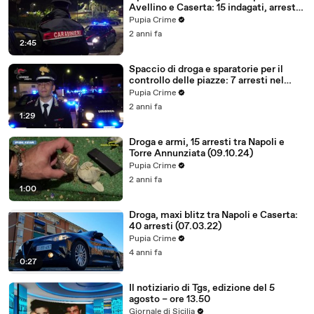
Avellino e Caserta: 15 indagati, arresti
e perquisizioni (30.10.24)
Pupia Crime
2 anni fa
2:45
Spaccio di droga e sparatorie per il
controllo delle piazze: 7 arresti nel
Casertano (04.10.24)
Pupia Crime
2 anni fa
1:29
Droga e armi, 15 arresti tra Napoli e
Torre Annunziata (09.10.24)
Pupia Crime
2 anni fa
1:00
Droga, maxi blitz tra Napoli e Caserta:
40 arresti (07.03.22)
Pupia Crime
4 anni fa
0:27
Il notiziario di Tgs, edizione del 5
agosto – ore 13.50
Giornale di Sicilia