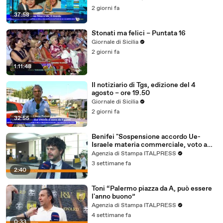
2 giorni fa
37:58
Stonati ma felici – Puntata 16
Giornale di Sicilia
2 giorni fa
1:11:48
Il notiziario di Tgs, edizione del 4
agosto – ore 19.50
Giornale di Sicilia
2 giorni fa
32:55
Benifei "Sospensione accordo Ue-
Israele materia commerciale, voto a
maggioranza"
Agenzia di Stampa ITALPRESS
3 settimane fa
2:40
Toni “Palermo piazza da A, può essere
l'anno buono”
Agenzia di Stampa ITALPRESS
4 settimane fa
0:33