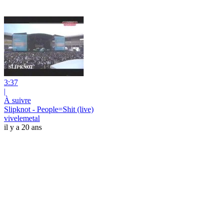
3:37
|
À suivre
Slipknot - People=Shit (live)
vivelemetal
il y a 20 ans