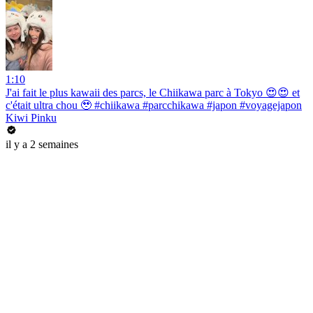
1:10
J'ai fait le plus kawaii des parcs, le Chiikawa parc à Tokyo 😍😍 et
c'était ultra chou 🥹 #chiikawa #parcchikawa #japon #voyagejapon
Kiwi Pinku
il y a 2 semaines