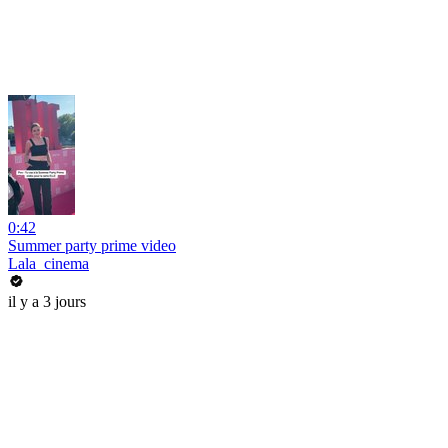
0:42
Summer party prime video
Lala_cinema
il y a 3 jours