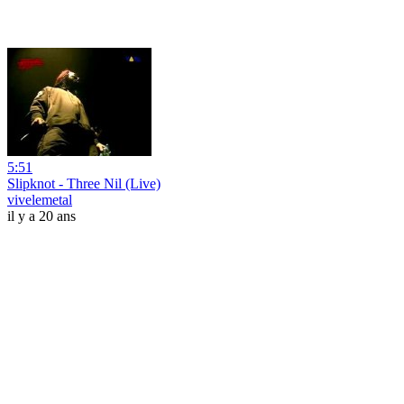
5:51
Slipknot - Three Nil (Live)
vivelemetal
il y a 20 ans