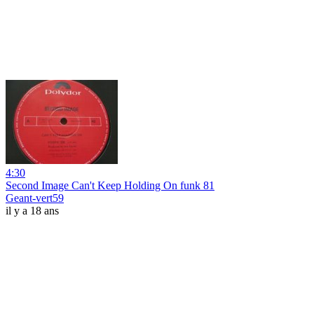
4:30
Second Image Can't Keep Holding On funk 81
Geant-vert59
il y a 18 ans