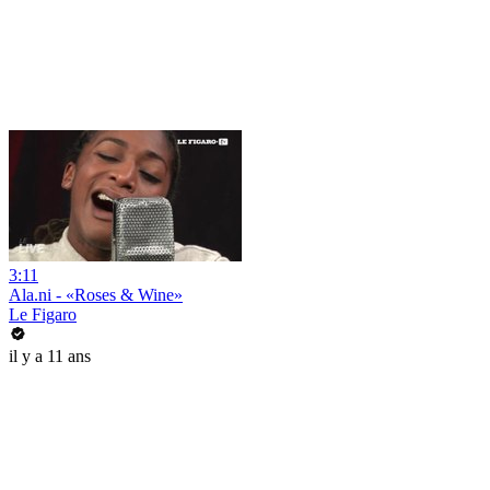
3:11
Ala.ni - «Roses & Wine»
Le Figaro
il y a 11 ans