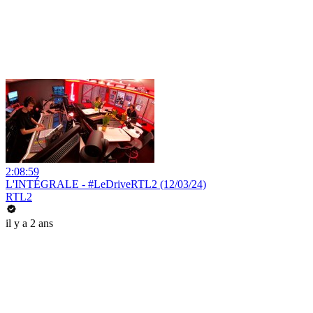
2:08:59
L'INTÉGRALE - #LeDriveRTL2 (12/03/24)
RTL2
il y a 2 ans