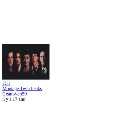
7:11
Montage Twin Peaks
Geant-vert59
il y a 17 ans