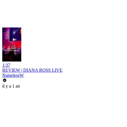
1:37
REVIEW | DIANA ROSS LIVE
NamelessW
il y a 1 an