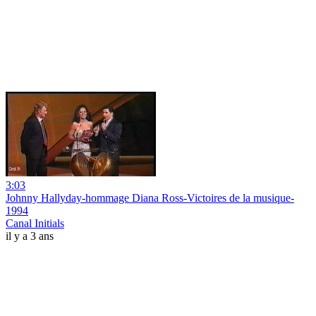
3:03
Johnny Hallyday-hommage Diana Ross-Victoires de la musique-
1994
Canal Initials
il y a 3 ans