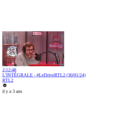
2:12:48
L'INTÉGRALE - #LeDriveRTL2 (30/01/24)
RTL2
il y a 3 ans