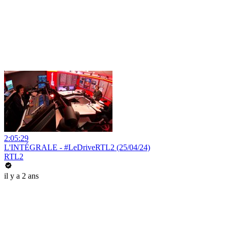
2:05:29
L'INTÉGRALE - #LeDriveRTL2 (25/04/24)
RTL2
il y a 2 ans