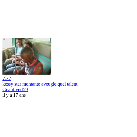
7:37
kessy star montante aveugle quel talent
Geant-vert59
il y a 17 ans