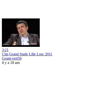
3:21
Clip Grand Stade Lille Losc 2011
Geant-vert59
il y a 18 ans