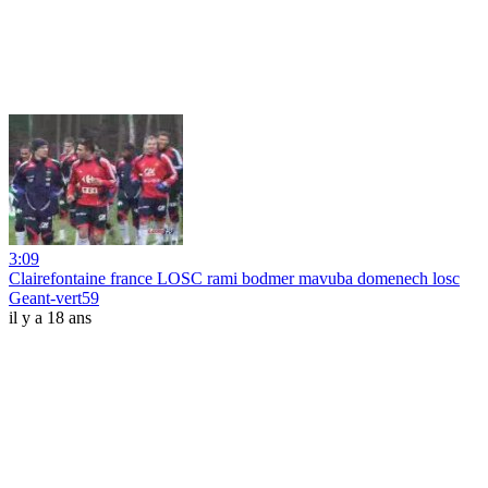
3:09
Clairefontaine france LOSC rami bodmer mavuba domenech losc
Geant-vert59
il y a 18 ans