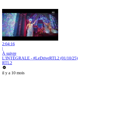
2:04:16
|
À suivre
L'INTÉGRALE - #LeDriveRTL2 (01/10/25)
RTL2
il y a 10 mois