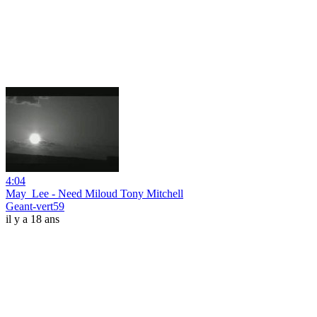
4:04
May_Lee - Need Miloud Tony Mitchell
Geant-vert59
il y a 18 ans