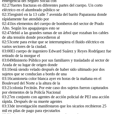
emergencia del Seguro Social con
02:27
fuertes fracturas en diferentes partes del cuerpo. Un corto
eléctrico en el alumbrado público se
02:35
registró en la 13 calle 7 avenida del barrio Paparaona donde
rápidamente fue atendido por
02:41
los elementos del cuerpo de bomberos del sector de Prado
Alto. Según los apagajuegos esto se
02:47
debió a las grandes ramas de un árbol que rozaban los cables
de alta tensión donde procedieron al
02:53
corte para evitar que se interrumpiera el fluido eléctrico en
varios sectores de la ciudad.
03:00
El cuerpo de ingeniero Edward Suárez y Reyes Rodríguez fue
retirado de la morgue el
03:04
Ministerio Público por sus familiares y trasladado al sector de
Arada de su lugar de origen donde
03:10
está siendo velado después de haber sido ultimado por dos
sujetos que se conducían a bordo de una
03:16
camioneta color blanca ayer en horas de la mañana en el
Boulevard del Norte a la altura de la
03:21
colonia Fecitrán. Por este caso dos sujetos fueron capturados
por elementos de la Policía Nacional
03:27
en conjunto con agentes de acción policial de PEI una acción
rápida. Después de su muerte agentes
03:33
de investigación manifestaron que los sicarios recibieron 25
mil en pilas de pago para ejecutarlos