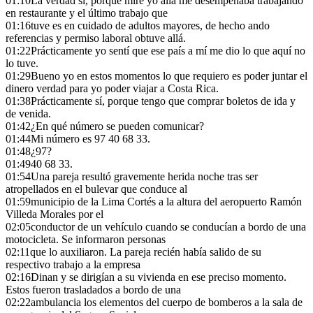
01:10
La verdad sí, porque mire yo allá me desempeñaba trabajando
en restaurante y el último trabajo que
01:16
tuve es en cuidado de adultos mayores, de hecho ando
referencias y permiso laboral obtuve allá.
01:22
Prácticamente yo sentí que ese país a mí me dio lo que aquí no
lo tuve.
01:29
Bueno yo en estos momentos lo que requiero es poder juntar el
dinero verdad para yo poder viajar a Costa Rica.
01:38
Prácticamente sí, porque tengo que comprar boletos de ida y
de venida.
01:42
¿En qué número se pueden comunicar?
01:44
Mi número es 97 40 68 33.
01:48
¿97?
01:49
40 68 33.
01:54
Una pareja resultó gravemente herida noche tras ser
atropellados en el bulevar que conduce al
01:59
municipio de la Lima Cortés a la altura del aeropuerto Ramón
Villeda Morales por el
02:05
conductor de un vehículo cuando se conducían a bordo de una
motocicleta. Se informaron personas
02:11
que lo auxiliaron. La pareja recién había salido de su
respectivo trabajo a la empresa
02:16
Dinan y se dirigían a su vivienda en ese preciso momento.
Estos fueron trasladados a bordo de una
02:22
ambulancia los elementos del cuerpo de bomberos a la sala de