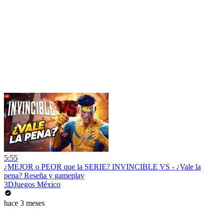
5:55
¿MEJOR o PEOR que la SERIE? INVINCIBLE VS - ¿Vale la
pena? Reseña y gameplay
3DJuegos México
hace 3 meses