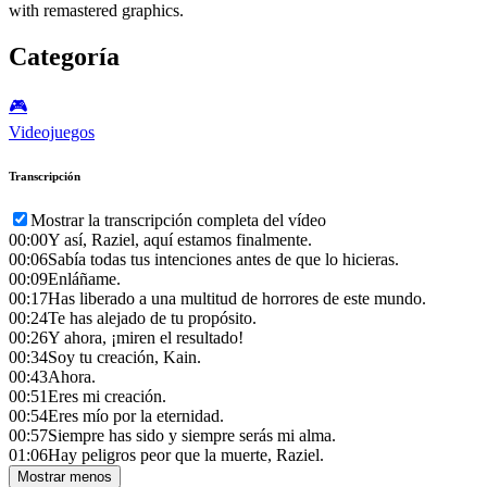
with remastered graphics.
Categoría
🎮️
Videojuegos
Transcripción
Mostrar la transcripción completa del vídeo
00:00
Y así, Raziel, aquí estamos finalmente.
00:06
Sabía todas tus intenciones antes de que lo hicieras.
00:09
Enláñame.
00:17
Has liberado a una multitud de horrores de este mundo.
00:24
Te has alejado de tu propósito.
00:26
Y ahora, ¡miren el resultado!
00:34
Soy tu creación, Kain.
00:43
Ahora.
00:51
Eres mi creación.
00:54
Eres mío por la eternidad.
00:57
Siempre has sido y siempre serás mi alma.
01:06
Hay peligros peor que la muerte, Raziel.
Mostrar menos