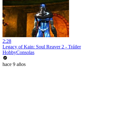
2:28
Legacy of Kain: Soul Reaver 2 - Tráiler
HobbyConsolas
hace 9 años