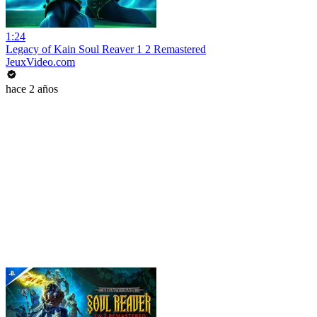
1:24
Legacy of Kain Soul Reaver 1 2 Remastered
JeuxVideo.com
hace 2 años