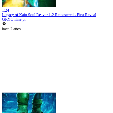
1:24
Legacy of Kain Soul Reaver 1-2 Remastered - First Reveal
GRYOnline.pl
hace 2 años